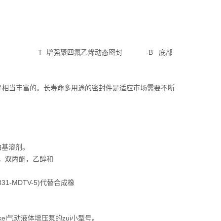
密封) T 增强聚四氟乙烯动态密封 -B 底部
经验是相当丰富的。长寿命多用途的密封件是适应市场需要不断
油基溶剂。
酮，双丙酮，乙醇和
31-MDTV-5)代替合成橡
skel气动液体增压泵的zui小型号。