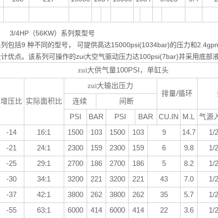
4HP（56KW）系列泵型号
列包括9 种不同的型号， 可提供高达15000psi(1034bar)的压力和2.4gp
计优点。该系列可操作的zui大空气驱动压力达100psi(7bar)并采
zui大供气量
100PSI
，单缸头
zui大输出压力
排量
/
循环
增压比
实际面积比
连续
间断
PSI
BAR
PSI
BAR
CU.IN
M.L
气源
-14
16:1
1500
103
1500
103
9
14.7
1/
-21
24:1
2300
159
2300
159
6
9.8
1/
-25
29:1
2700
186
2700
186
5
8.2
1/
-30
34:1
3200
221
3200
221
43
7.0
1/
-37
42:1
3800
262
3800
262
35
5.7
1/
-55
63:1
6000
414
6000
414
22
3.6
1/