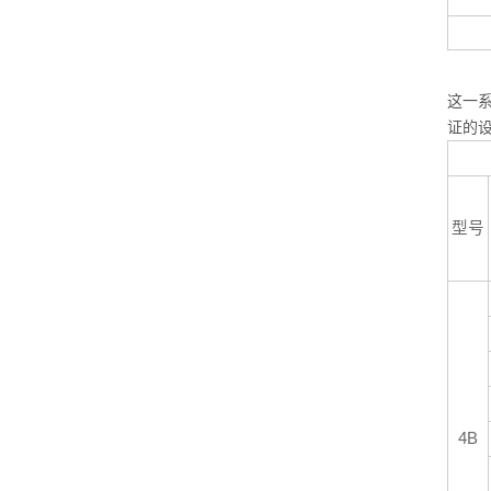
3/
这一系
证的设
型号
4B