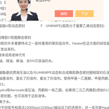
助您的吗？
缀) 双作用泵 4B 1"冲程3/4hp泵系列(底部进口)
"冲程1.5+2hp泵系列 H 2"冲程1.5+2hp高压泵系列
2"冲程1.5+2hp超高压泵系列 G 4-1/2"冲程6hp泵系列
4-1/2"冲程8hp泵系列 14" 4"冲程10hp泵系列
聚氨脂U型动态密封 F UHMWPE(超高分子量聚乙烯动态
口
成橡胶O型圈静态密封
kel泵的许多重要特点之一是柱塞用的密封组合件。Haskel在这方面的
开发出来的。
液体适用液体代号
 石油、煤油、柴油、含5%可溶油的水。
水。
 磷酸酯基抗燃液压油以及与UHMWPE动态和合成橡胶静态密封圈相容的石
 石油基溶剂、氯化了的溶剂、氟化了的溶剂。使用甲基一乙基酮，甲基丙
n22。
 Skydrol和Aerosafe液压油、丙酮和一些乙醇。如果用二元乙丙橡胶(例如513
态密封圈，也可适用于这些液体。
 去离子水。
种不同型号和高达15000psi(1030bar)输出压力的选择中，这一系列是Ha