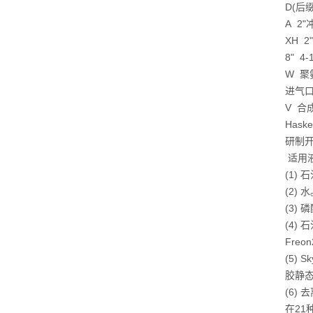
D(后
A 2
XH 
8" 
W 
进气
V 合
Has
研制
适用
(1)
(2) 
(3)
(4)
Freo
(5)
胶静
(6)
在21