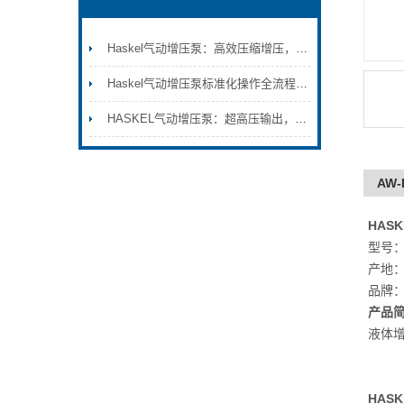
Haskel气动增压泵：高效压缩增压，满足特种气体输送要求
Haskel气动增压泵标准化操作全流程：从初始安装调试到日常维护保养的完整技术规范与安全注意事项
HASKEL气动增压泵：超高压输出，助力工业流体精准控制
AW
HAS
型号：
产地
品牌
产品
液体
HAS