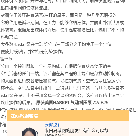
将液体引入泵内。升压冲程时，进口控制阀关闭，液压装置的活塞/冲
过出口控制阀迫使液体流出。
密封圈位于液压装置活塞/冲杆的周围，而且是一种几乎无磨损的
。它的作用是循环期间，在压力下能够容纳液体，并防止外部泄漏或
气体装置。根据泵出液体的介质、使用温度和增压比，选用了不同的
材料和形式。
大多数Haskel泵在气动部分与液压部分之间均使用一个定位
以便使其*分离，并进行无污染操作。
气循环阀
部分由一个控制器和一个柱塞构成，它根据位置状态使压缩空
到空气活塞的任何一端。该活塞在其冲程的上端和底部推动控制阀，
阀的大面积进行交替增压和换气，以控制气流向空气活塞往复运动，
循环状态。空气从泵中排出时，需通过排气消声器。与其它多种泵不
askel泵在设计中不采用金属一金属的紧配合，这样可以防止漏气导
终止操作的后果。-
原装美国HASKEL气动增压泵
AW-B25
kel气动液体增压泵的型号均用代码字母标识，后面的一个号码表示泵的
字母代码
"冲程1/3hp 小型泵系列 S 不锈钢柱塞和泵体
欢迎您！
来自局域网的朋友！有什么可以帮
23 1/3hp化学泵 D (前缀) 液体端加长的泵