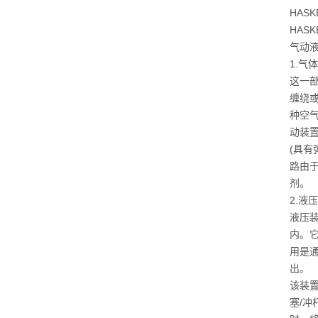
HAS
HA
气动
1.气
这一
缠绕
种空
动装
(具
路由于
剂。
2.液
液压
内。它
用是
出。
该装
塞/冲