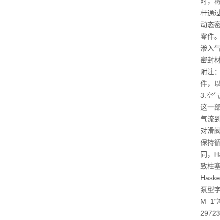
时，
杆通
动态
零件
渗入
密封
附注：
件，
3.空
这一
气流
对滑
保持
同，H
致柱塞
Has
泵型
M 1
297