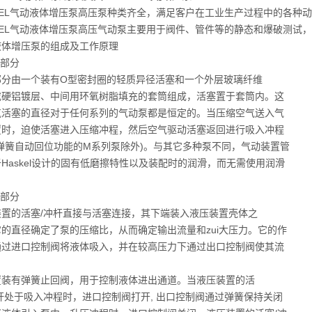
KEL气动液体增压泵高压泵种类齐全，满足客户在工业生产过程中的各种
SKEL气动液体增压泵高压气动泵主要用于阀件、管件等的静态和爆破测试
液体增压泵的组成及工作原理
体部分
部分由一个装有O型密封圈的轻质异径活塞和一个外层玻璃纤维
或硬铝镀层、中间用环氧树脂填充的套筒组成，活塞置于套筒内。这
气活塞的直径对于任何系列的气动泵都是恒定的。当压缩空气送入气
置时，迫使活塞进入压缩冲程，然后空气驱动活塞返回进行吸入冲程
有弹簧自动回位功能的M系列泵除外)。与其它多种泵不同，气动装置管
Haskel设计的固有低磨擦特性以及装配时的润滑，而无需使用润滑
压部分
装置的活塞/冲杆直接与活塞连接，其下端装入液压装置壳体之
的直径确定了泵的压缩比，从而确定输出流量和zui大压力。它的作
通过进口控制阀将液体吸入，并在较高压力下通过出口控制阀使其流
置装有弹簧止回阀，用于控制液体进出通道。当液压装置的活
杆处于吸入冲程时，进口控制阀打开, 出口控制阀通过弹簧保持关闭