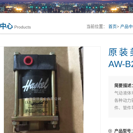
中心
当前位置：
首页
>
产品中
Products
原装
AW-B
简要描述
气动液体
各种动力
件、管件
供动力-原
产品型号