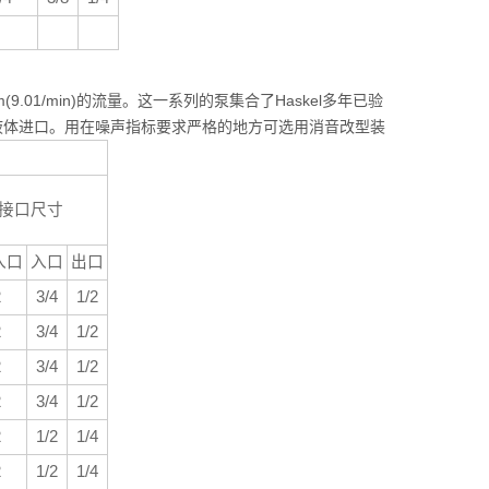
m(9.01/min)的流量。这一系列的泵集合了Haskel多年已验
用底部液体进口。用在噪声指标要求严格的地方可选用消音改型装
接口尺寸
入口
入口
出口
2
3/4
1/2
2
3/4
1/2
2
3/4
1/2
2
3/4
1/2
2
1/2
1/4
2
1/2
1/4