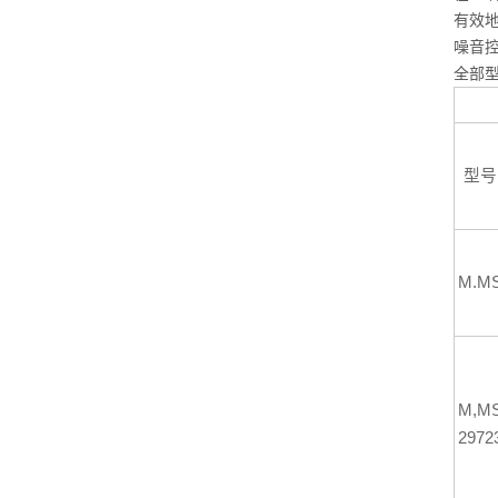
有效地
噪音
全部型
型号
M.M
M,M
2972