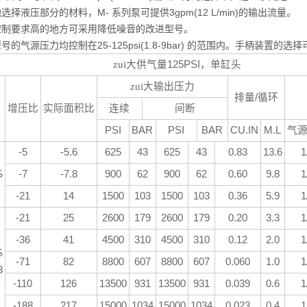
选择液压部分的材料，M- 系列泵可提供3gpm(12 L/min)的输出流量。
控制要求高的地方可采用降低噪音的改进型号。
号的气源压力均控制在25-125psi(1.8-9bar) 的范围内。手柄装
zui大供气量
125PSI
，单缸头
zui大输出压力
排量
/
循环
增压比
实际面积比
连续
间断
PSI
BAR
PSI
BAR
CU.IN
M.L
气
-5
-5.6
625
43
625
43
0.83
13.6
1
S
-7
-7.8
900
62
900
62
0.60
9.8
1
-21
14
1500
103
1500
103
0.36
5.9
1
-21
25
2600
179
2600
179
0.20
3.3
1
-36
41
4500
310
4500
310
0.12
2.0
1
S
-71
82
8800
607
8800
607
0.060
1.0
1
3
-110
126
13500
931
13500
931
0.039
0.6
1
-188
217
15000
1034
15000
1034
0.023
0.4
1