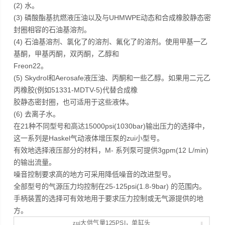
(2) 水。
(3) 磷酸酯基抗燃液压油以及与UHMWPE动态和合成橡胶静态密
封圈相容的石油基溶剂。
(4) 石油基溶剂、氯化了的溶剂、氟化了的溶剂。使用甲基一乙
基酮，甲基丙酮，双丙酮，乙醇和
Freon22。
(5) Skydrol和Aerosafe液压油、丙酮和一些乙醇。如果用二元乙
丙橡胶(例如51331-MDTV-5)代替合成橡
胶静态密封圈，也可适用于这些液体。
(6) 去离子水。
在21种不同型号和高达15000psi(1030bar)输出压力的选择中，
这一系列是Haskel气动液体增压泵的zui小型号。
有效地选择液压部分的材料，M- 系列泵可提供3gpm(12 L/min)
的输出流量。
噪音控制要求高的地方可采用降低噪音的改进型号。
全部型号的气源压力均控制在25-125psi(1.8-9bar) 的范围内。
手柄装置的选择可有效地用于要求压力控制或无气源提供的地
方。
zui大供气量
125PSI
，单缸头