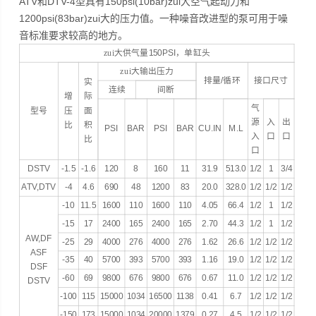
ATV和DTV-4型具有150psi(10bar)zui大空气起动力和
1200psi(83bar)zui大的压力值。一种噪音改进型的泵可用于噪
音标准要求较高的地方。
zui大供气量
150PSI
，单缸头
zui大输出压力
排量
/
循环
接口尺寸
实
连续
间断
增
际
气
型号
压
面
源
入
出
比
积
PSI
BAR
PSI
BAR
CU.IN
M.L
入
口
口
比
口
DSTV
-1.5
-1.6
120
8
160
11
31.9
513.0
1/2
1
3/4
ATV,DTV
-4
4.6
690
48
1200
83
20.0
328.0
1/2
1/2
1/2
-10
11.5
1600
110
1600
110
4.05
66.4
1/2
1
1/2
-15
17
2400
165
2400
165
2.70
44.3
1/2
1
1/2
AW,DF
-25
29
4000
276
4000
276
1.62
26.6
1/2
1/2
1/2
ASF
-35
40
5700
393
5700
393
1.16
19.0
1/2
1/2
1/2
DSF
-60
69
9800
676
9800
676
0.67
11.0
1/2
1/2
1/2
DSTV
-100
115
15000
1034
16500
1138
0.41
6.7
1/2
1/2
1/2
-150
173
15000
1034
20000
1379
0.27
4.5
1/2
1/2
1/2