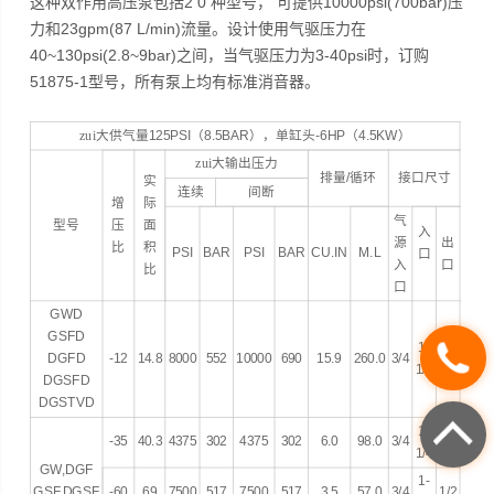
这种双作用高压泵包括2 0 种型号， 可提供10000psi(700bar)压
力和23gpm(87 L/min)流量。设计使用气驱压力在
40~130psi(2.8~9bar)之间，当气驱压力为3-40psi时，订购
51875-1型号，所有泵上均有标准消音器。
zui大供气量
125PSI
（
8.5BAR
），单缸头
-6HP
（
4.5KW
）
zui大输出压力
排量
/
循环
接口尺寸
实
连续
间断
增
际
气
型号
压
面
入
源
出
比
积
PSI
BAR
PSI
BAR
CU.IN
M.L
口
入
口
比
口
GWD
GSFD
1-
DGFD
-12
14.8
8000
552
10000
690
15.9
260.0
3/4
3/4
1/4
DGSFD
DGSTVD
1-
-35
40.3
4375
302
4375
302
6.0
98.0
3/4
1/2
1/4
GW,DGF
1-
GSF,DGSF
-60
69
7500
517
7500
517
3.5
57.0
3/4
1/2