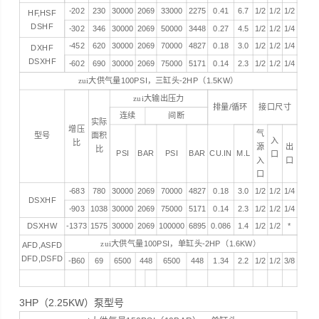
-202
230
30000
2069
33000
2275
0.41
6.7
1/2
1/2
1/2
HF,HSF
DSHF
-302
346
30000
2069
50000
3448
0.27
4.5
1/2
1/2
1/4
-452
620
30000
2069
70000
4827
0.18
3.0
1/2
1/2
1/4
DXHF
DSXHF
-602
690
30000
2069
75000
5171
0.14
2.3
1/2
1/2
1/4
zui大供气量
100PSI
，三缸头
-2HP
（
1.5KW
）
zui大输出压力
排量
/
循环
接口尺寸
连续
间断
实际
增压
气
型号
面积
入
比
源
出
比
PSI
BAR
PSI
BAR
CU.IN
M.L
口
入
口
口
-683
780
30000
2069
70000
4827
0.18
3.0
1/2
1/2
1/4
DSXHF
-903
1038
30000
2069
75000
5171
0.14
2.3
1/2
1/2
1/4
DSXHW
-1373
1575
30000
2069
100000
6895
0.086
1.4
1/2
1/2
*
zui大供气量
100PSI
，单缸头
-2HP
（
1.6KW
）
AFD,ASFD
DFD,DSFD
-B60
69
6500
448
6500
448
1.34
2.2
1/2
1/2
3/8
3HP（2.25KW）泵型号