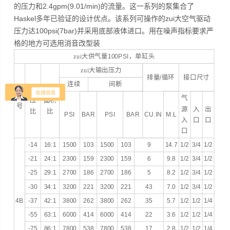
的压力和2.4gpm(9.01/min)的流量。这一系列的泵集合了
Haskel多年已验证的设计优点。该系列可操作的zui大空气驱动
压力达100psi(7bar)并采用底部液体进口。用在噪声指标要求严
格的地方可选用消音改型装
zui大供气量
100PSI
，单缸头
zui大输出压力
排量
/
循环
接口尺寸
连续
间断
增
实际
型
气
压
面积
号
源
入
出
比
比
PSI
BAR
PSI
BAR
CU.IN
M.L
入
口
口
口
-14
16:1
1500
103
1500
103
9
14.7
1/2
3/4
1/2
-21
24:1
2300
159
2300
159
6
9.8
1/2
3/4
1/2
-25
29:1
2700
186
2700
186
5
8.2
1/2
3/4
1/2
-30
34:1
3200
221
3200
221
43
7.0
1/2
3/4
1/2
4B
-37
42:1
3800
262
3800
262
35
5.7
1/2
1/2
1/4
-55
63:1
6000
414
6000
414
22
3.6
1/2
1/2
1/4
-75
86:1
7800
538
7800
538
17
2.8
1/2
1/2
1/4