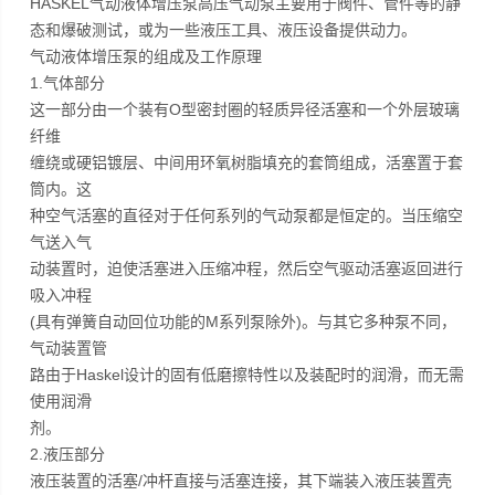
HASKEL气动液体增压泵高压气动泵主要用于阀件、管件等的静
态和爆破测试，或为一些液压工具、液压设备提供动力。
气动液体增压泵的组成及工作原理
1.气体部分
这一部分由一个装有O型密封圈的轻质异径活塞和一个外层玻璃
纤维
缠绕或硬铝镀层、中间用环氧树脂填充的套筒组成，活塞置于套
筒内。这
种空气活塞的直径对于任何系列的气动泵都是恒定的。当压缩空
气送入气
动装置时，迫使活塞进入压缩冲程，然后空气驱动活塞返回进行
吸入冲程
(具有弹簧自动回位功能的M系列泵除外)。与其它多种泵不同，
气动装置管
路由于Haskel设计的固有低磨擦特性以及装配时的润滑，而无需
使用润滑
剂。
2.液压部分
液压装置的活塞/冲杆直接与活塞连接，其下端装入液压装置壳