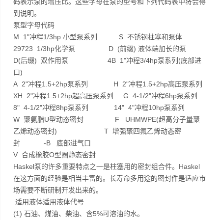
码表示泵的增压比。这些字母在泵的型号和下列代码表中将会得
到说明。
泵型字母代码
M 1"冲程1/3hp 小型泵系列 S 不锈钢柱塞和泵体
29723 1/3hp化学泵 D (前缀) 液体端加长的泵
D(后缀) 双作用泵 4B 1"冲程3/4hp泵系列(底部进
口)
A 2"冲程1.5+2hp泵系列 H 2"冲程1.5+2hp高压泵系列
XH 2"冲程1.5+2hp超高压泵系列 G 4-1/2"冲程6hp泵系列
8" 4-1/2"冲程8hp泵系列 14" 4"冲程10hp泵系列
W 聚氨脂U型动态密封 F UHMWPE(超高分子量聚
乙烯动态密封) T 增强聚四氟乙烯动态密
封 -B 底部进气口
V 合成橡胶O型圈静态密封
Haskel泵的许多重要特点之一是柱塞用的密封组合件。Haskel
在这方面的经验是相当丰富的。长寿命多用途的密封件是适应市
场需要不断研制开发出来的。
适用液体适用液体代号
(1) 石油、煤油、柴油、含5%可溶油的水。