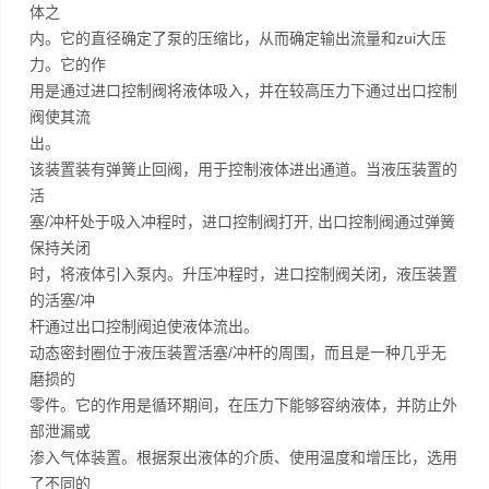
体之
内。它的直径确定了泵的压缩比，从而确定输出流量和zui大压
力。它的作
用是通过进口控制阀将液体吸入，并在较高压力下通过出口控制
阀使其流
出。
该装置装有弹簧止回阀，用于控制液体进出通道。当液压装置的
活
塞/冲杆处于吸入冲程时，进口控制阀打开, 出口控制阀通过弹簧
保持关闭
时，将液体引入泵内。升压冲程时，进口控制阀关闭，液压装置
的活塞/冲
杆通过出口控制阀迫使液体流出。
动态密封圈位于液压装置活塞/冲杆的周围，而且是一种几乎无
磨损的
零件。它的作用是循环期间，在压力下能够容纳液体，并防止外
部泄漏或
渗入气体装置。根据泵出液体的介质、使用温度和增压比，选用
了不同的