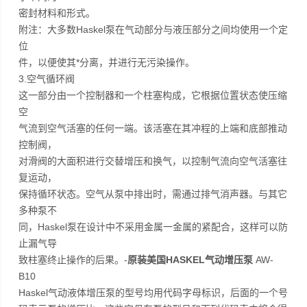
密封材料和形式。
附注：大多数Haskel泵在气动部分与液压部分之间均使用一个定
位
件，以便使其*分离，并进行无污染操作。
3.空气循环阀
这一部分由一个控制器和一个柱塞构成，它根据位置状态使压缩
空
气流到空气活塞的任何一端。该活塞在其冲程的上端和底部推动
控制阀，
对滑阀的大面积进行交替增压和换气，以控制气流向空气活塞往
复运动，
保持循环状态。空气从泵中排出时，需通过排气消声器。与其它
多种泵不
同，Haskel泵在设计中不采用金属一金属的紧配合，这样可以防
止漏气导
致柱塞终止操作的后果。-
原装美国HASKEL气动增压泵
AW-
B10
Haskel气动液体增压泵的型号均用代码字母标识，后面的一个号