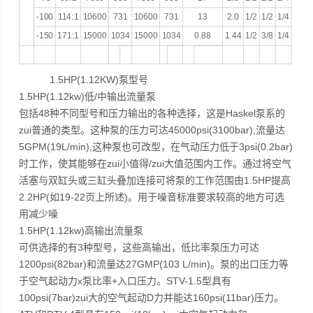
-100
114:1
10600
731
10600
731
13
2.0
1/2
1/2
1/4
-150
171:1
15000
1034
15000
1034
0.88
1.44
1/2
3/8
1/4
1.5HP(1.12KW)泵型号
1.5HP(1.12kw)低/中输出流量泵
包括48种不同型号和压力输出的各种选择，这是Haskel泵系的
zui普通的类型。这种泵的压力可达45000psi(3100bar),流量达
5GPM(19L/min),这种泵也可改型，在气动压力低于3psi(0.2bar)
时工作，使其能够在zui小值得/zui大值范围内工作。通过将空气
活塞与双缸头或三缸头叠加连接可将泵的工作范围由1.5HP提高
2.2HP(如19-22页上所述)。用于噪音标准要求较高的地方可选
用减少噪
1.5HP(1.12kw)高输出流量泵
可供选择的有3种型号，这些高输出，低比率泵压力可达
1200psi(82bar)和流量达27GMP(103 L/min)。泵的出口压力等
于空气起动力x泵比率+入口压力。STV-1.5型具有
100psi(7bar)zui大的空气起动D力并能达160psi(11bar)压力。