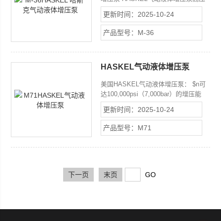
泵种类齐全，满足客户在工业生产过程
更新时间：2025-10-24
中的各种动力需求。 HASKEL气动液
体增压泵高压气动泵主要用于阀件、管
产品型号：M-36
件等的静态和爆破测试，或为一些液压
工具、液压设备提供动力-HASKEL气
动增压泵 haskel气动泵
HASKEL气动液体增压泵
美国HASKEL气动液体增压泵： $n可
达100,000psi（7,000bar）的增压能
力；任何预定压力下可以停机，并可在
更新时间：2025-10-24
尚未耗尽能量、产生热量时保持这一压
力；不产生热、火焰或火花危险；无级
产品型号：M71
变速输出；便于使用自动控制器；可连
续启动/停止操作，不受限制或无不良
影响；气动不需要外部润滑剂，从而节
省了运转成本，并可防止油气污染周围
环境；轻便可靠，易于维护并坚固耐
下一页
末页
用。