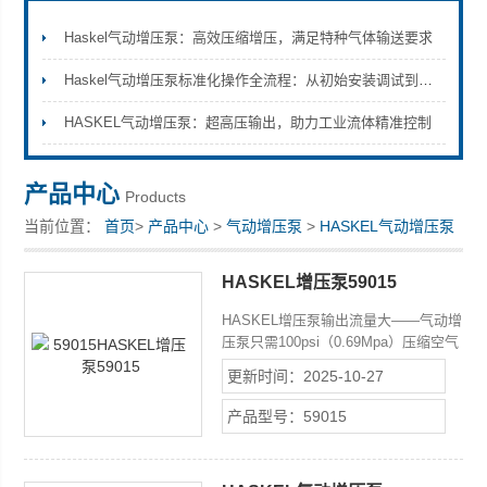
Haskel气动增压泵：高效压缩增压，满足特种气体输送要求
Haskel气动增压泵标准化操作全流程：从初始安装调试到日常维护保养的完整技术规范与安全注意事项
上海康驿实业有限公司
HASKEL气动增压泵：超高压输出，助力工业流体精准控制
产品中心
Products
当前位置：
首页
>
产品中心
>
气动增压泵
>
HASKEL气动增压泵
HASKEL增压泵59015
HASKEL增压泵输出流量大——气动增
压泵只需100psi（0.69Mpa）压缩空气
驱动就可获得较大的输出流量。根据不
更新时间：2025-10-27
同工作要求，气动增压泵有多种系列产
品可供用户选择。
产品型号：59015