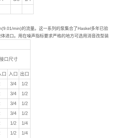
m(9.01/min)的流量。这一系列的泵集合了Haskel多年已验
用底部液体进口。用在噪声指标要求严格的地方可选用消音改型装
接口尺寸
入口
入口
出口
2
3/4
1/2
2
3/4
1/2
2
3/4
1/2
2
3/4
1/2
2
1/2
1/4
2
1/2
1/4