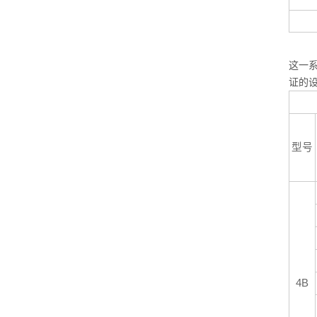
3/
这一系
证的设
型号
4B