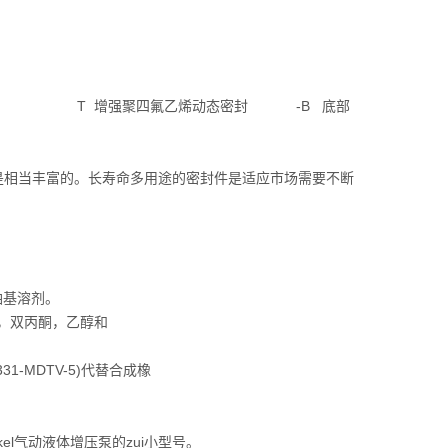
密封) T 增强聚四氟乙烯动态密封 -B 底部
经验是相当丰富的。长寿命多用途的密封件是适应市场需要不断
油基溶剂。
酮，双丙酮，乙醇和
31-MDTV-5)代替合成橡
skel气动液体增压泵的zui小型号。