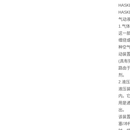
HAS
HA
气动
1.气
这一
缠绕
种空
动装
(具
路由于
剂。
2.液
液压
内。它
用是
出。
该装
塞/冲