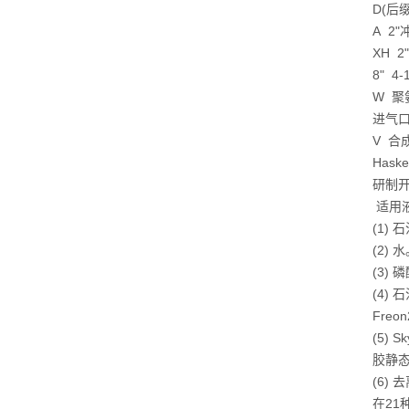
D(后
A 2
XH 
8" 
W 
进气
V 合
Has
研制
适用
(1)
(2) 
(3)
(4)
Freo
(5)
胶静
(6)
在21