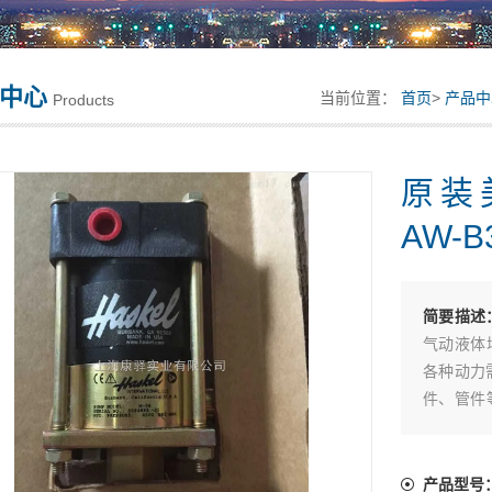
中心
当前位置：
首页
>
产品中
Products
原装
AW-B
简要描述
气动液体
各种动力
件、管件
供动力-原
产品型号