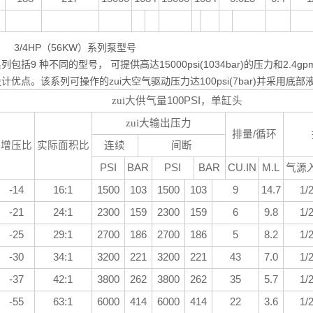
4HP（56KW）系列泵型号
列包括9 种不同的型号， 可提供高达15000psi(1034bar)的压力和2.4gp
计优点。该系列可操作的zui大空气驱动压力达100psi(7bar)并采
zui大供气量
100PSI
，单缸头
zui大输出压力
排量
/
循环
增压比
实际面积比
连续
间断
PSI
BAR
PSI
BAR
CU.IN
M.L
气源
-14
16:1
1500
103
1500
103
9
14.7
1/
-21
24:1
2300
159
2300
159
6
9.8
1/
-25
29:1
2700
186
2700
186
5
8.2
1/
-30
34:1
3200
221
3200
221
43
7.0
1/
-37
42:1
3800
262
3800
262
35
5.7
1/
-55
63:1
6000
414
6000
414
22
3.6
1/