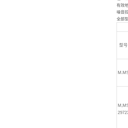
有效地
噪音
全部型
型号
M.M
M,M
2972