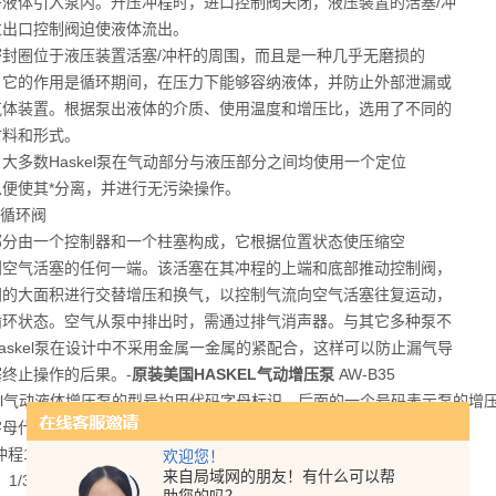
将液体引入泵内。升压冲程时，进口控制阀关闭，液压装置的活塞/冲
过出口控制阀迫使液体流出。
密封圈位于液压装置活塞/冲杆的周围，而且是一种几乎无磨损的
。它的作用是循环期间，在压力下能够容纳液体，并防止外部泄漏或
气体装置。根据泵出液体的介质、使用温度和增压比，选用了不同的
材料和形式。
大多数Haskel泵在气动部分与液压部分之间均使用一个定位
以便使其*分离，并进行无污染操作。
气循环阀
部分由一个控制器和一个柱塞构成，它根据位置状态使压缩空
到空气活塞的任何一端。该活塞在其冲程的上端和底部推动控制阀，
阀的大面积进行交替增压和换气，以控制气流向空气活塞往复运动，
循环状态。空气从泵中排出时，需通过排气消声器。与其它多种泵不
askel泵在设计中不采用金属一金属的紧配合，这样可以防止漏气导
终止操作的后果。-
原装美国HASKEL气动增压泵
AW-B35
kel气动液体增压泵的型号均用代码字母标识，后面的一个号码表示泵的
字母代码
"冲程1/3hp 小型泵系列 S 不锈钢柱塞和泵体
欢迎您！
来自局域网的朋友！有什么可以帮
23 1/3hp化学泵 D (前缀) 液体端加长的泵