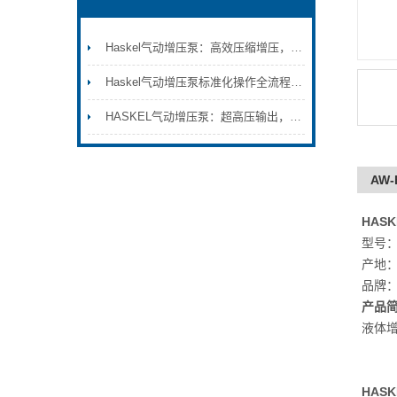
Haskel气动增压泵：高效压缩增压，满足特种气体输送要求
Haskel气动增压泵标准化操作全流程：从初始安装调试到日常维护保养的完整技术规范与安全注意事项
HASKEL气动增压泵：超高压输出，助力工业流体精准控制
AW
HAS
型号：
产地
品牌
产品
液体
HAS