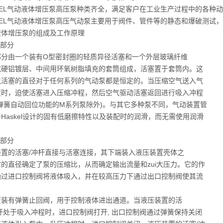
KEL气动液体增压泵高压泵种类齐全，满足客户在工业生产过程中的各种
SKEL气动液体增压泵高压气动泵主要用于阀件、管件等的静态和爆破测试
液体增压泵的组成及工作原理
体部分
部分由一个装有O型密封圈的轻质异径活塞和一个外层玻璃纤维
或硬铝镀层、中间用环氧树脂填充的套筒组成，活塞置于套筒内。这
气活塞的直径对于任何系列的气动泵都是恒定的。当压缩空气送入气
置时，迫使活塞进入压缩冲程，然后空气驱动活塞返回进行吸入冲程
有弹簧自动回位功能的M系列泵除外)。与其它多种泵不同，气动装置管
Haskel设计的固有低磨擦特性以及装配时的润滑，而无需使用润滑
压部分
装置的活塞/冲杆直接与活塞连接，其下端装入液压装置壳体之
的直径确定了泵的压缩比，从而确定输出流量和zui大压力。它的作
通过进口控制阀将液体吸入，并在较高压力下通过出口控制阀使其流
置装有弹簧止回阀，用于控制液体进出通道。当液压装置的活
杆处于吸入冲程时，进口控制阀打开, 出口控制阀通过弹簧保持关闭