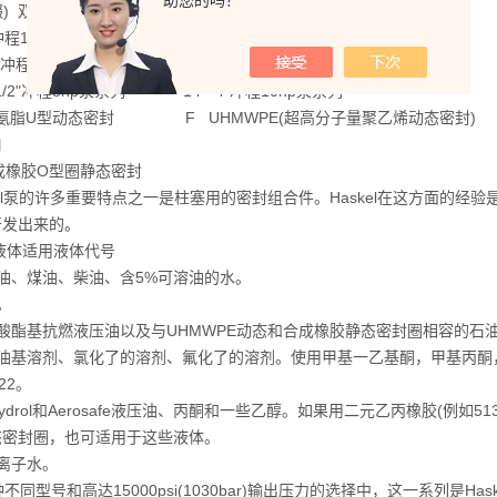
助您的吗？
缀) 双作用泵 4B 1"冲程3/4hp泵系列(底部进口)
"冲程1.5+2hp泵系列 H 2"冲程1.5+2hp高压泵系列
2"冲程1.5+2hp超高压泵系列 G 4-1/2"冲程6hp泵系列
4-1/2"冲程8hp泵系列 14" 4"冲程10hp泵系列
聚氨脂U型动态密封 F UHMWPE(超高分子量聚乙烯动态
口
成橡胶O型圈静态密封
kel泵的许多重要特点之一是柱塞用的密封组合件。Haskel在这方面的
开发出来的。
液体适用液体代号
 石油、煤油、柴油、含5%可溶油的水。
水。
 磷酸酯基抗燃液压油以及与UHMWPE动态和合成橡胶静态密封圈相容的石
 石油基溶剂、氯化了的溶剂、氟化了的溶剂。使用甲基一乙基酮，甲基丙
n22。
 Skydrol和Aerosafe液压油、丙酮和一些乙醇。如果用二元乙丙橡胶(例如513
态密封圈，也可适用于这些液体。
 去离子水。
种不同型号和高达15000psi(1030bar)输出压力的选择中，这一系列是Ha