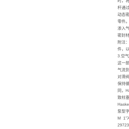
时，
杆通
动态
零件
渗入
密封
附注：
件，
3.空
这一
气流
对滑
保持
同，H
致柱塞
Has
泵型
M 1
297