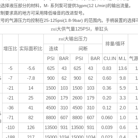
选择液压部分的材料，M- 系列泵可提供3gpm(12 L/min)的输出流量。
控制要求高的地方可采用降低噪音的改进型号。
号的气源压力均控制在25-125psi(1.8-9bar) 的范围内。手柄装
zui大供气量
125PSI
，单缸头
zui大输出压力
排量
/
循环
增压比
实际面积比
连续
间断
PSI
BAR
PSI
BAR
CU.IN
M.L
气
-5
-5.6
625
43
625
43
0.83
13.6
1
S
-7
-7.8
900
62
900
62
0.60
9.8
1
-21
14
1500
103
1500
103
0.36
5.9
1
-21
25
2600
179
2600
179
0.20
3.3
1
-36
41
4500
310
4500
310
0.12
2.0
1
S
-71
82
8800
607
8800
607
0.060
1.0
1
3
-110
126
13500
931
13500
931
0.039
0.6
1
-188
217
15000
1034
15000
1034
0.023
0.4
1