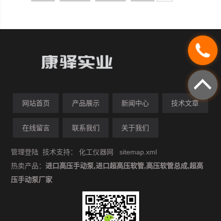
网站首页
产品展示
新闻中心
技术文章
在线留言
联系我们
关于我们
管理登陆
技术支持：
化工仪器网
sitemap.xml
热卖产品：
进口高压手动泵,进口超高压软管,高压软管总成,超高
压手动泵厂家