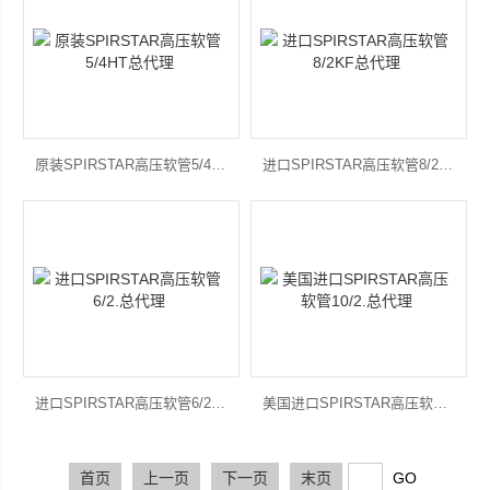
原装SPIRSTAR高压软管5/4HT总代理
进口SPIRSTAR高压软管8/2KF总代理
进口SPIRSTAR高压软管6/2.总代理
美国进口SPIRSTAR高压软管10/2.总代理
首页
上一页
下一页
末页