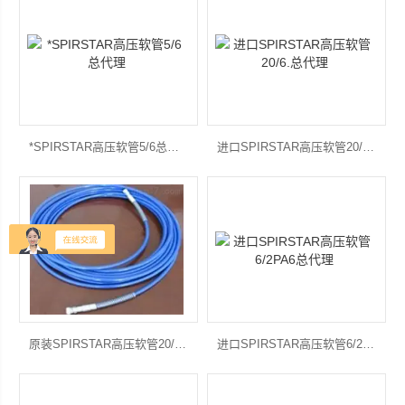
*SPIRSTAR高压软管5/6总代理
进口SPIRSTAR高压软管20/6.总代理
原装SPIRSTAR高压软管20/6.总代理
进口SPIRSTAR高压软管6/2PA6总代理