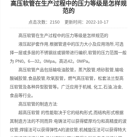
高压软管在生产过程中的压力等级是怎样规
范的
点击次数：2150 更新时间：2022-10-17
上海康驿实业有限公司
高压软管在生产过程中的压力等级是怎样规范的
液压起护套作用,根据管道中的压力大小及应用场所,可选
择一层或多层的不锈钢丝或钢带进行编织,软管的压力范围一般
为 PN0。6―32。0Mpa。高达42。0MPa。
高压软管产品包括输吸油胶管，蒸汽胶管,喷砂胶管,输吸
酸碱胶管,食品胶管,吹氧胶管，燃气高压软管，松套法兰型高
压软管及各种异型胶管等。广泛应用于机械, 化工,石油,冶金,
食品等行业。
高压软管的制造方法:
超高压软管 的性能取决于它的结构形式,而结构形式根据
其制造方法的不同而异:电铸法可以获得壁厚均匀和高精度的波
纹管;焊接法可以获得弹性A的波纹管;机械旋压法可以获得特大