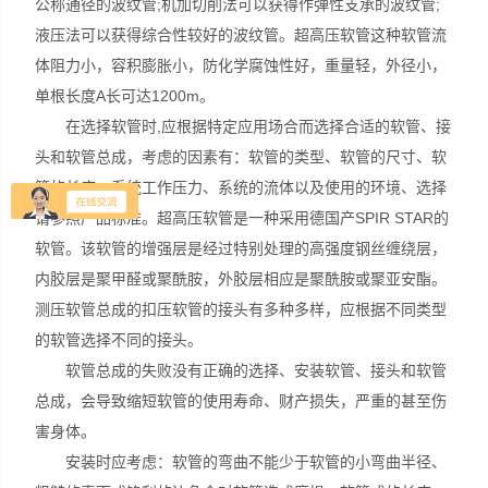
公称通径的波纹管;机加切削法可以获得作弹性支承的波纹管;
液压法可以获得综合性较好的波纹管。超高压软管这种软管流
体阻力小，容积膨胀小，防化学腐蚀性好，重量轻，外径小，
单根长度A长可达1200m。
在选择软管时,应根据特定应用场合而选择合适的软管、接
头和软管总成，考虑的因素有：软管的类型、软管的尺寸、软
管的长度、系统工作压力、系统的流体以及使用的环境、选择
请参照产品标准。超高压软管是一种采用德国产SPIR STAR的
软管。该软管的增强层是经过特别处理的高强度钢丝缠绕层，
内胶层是聚甲醛或聚酰胺，外胶层相应是聚酰胺或聚亚安酯。
测压软管总成的扣压软管的接头有多种多样，应根据不同类型
的软管选择不同的接头。
软管总成的失败没有正确的选择、安装软管、接头和软管
总成，会导致缩短软管的使用寿命、财产损失，严重的甚至伤
害身体。
安装时应考虑：软管的弯曲不能少于软管的小弯曲半径、