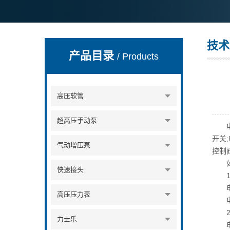
技术
上海康驿实业有限公司
产品目录
/ Products
高压软管
超高压手动泵
电磁
开关
气动增压泵
控制
如何
快速接头
1.
电磁
高压压力表
电动
2.
力士乐
电磁