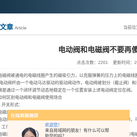
文章
当前位
Article
电动阀和电磁阀不要再
点击次数：2201 更新时间：201
阀被通电的电磁线圈产生的磁吸引力，以克服弹簧的压力上的电磁线圈
;电动阀杆由一个电动马达驱动的驱动阀动作，电动阀被划分（截止阀）和
阀是通过一个闭环调节动态地稳定在一个位置安装上述电动阀定位在阀。
区别电动阀和电磁阀使用场合
开关形式：
阀通过线圈驱动，只能开或关，开关时动作时间短。
阀的驱动一般是用电机，开或关动作完成需要一定的时间模拟量的，
欢迎您！
工作性质：
来自局域网的朋友！有什么可以帮
阀一般流通系数很小，而且工作压力差很小。比如一般２５口径的电磁
助您的吗？