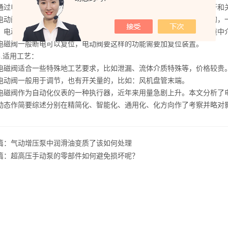
通过电磁线圈，比较容易被电压冲击损坏。相当于开关的作用，就是开和
阀的驱动一般是用电机，比较耐电压冲击。电磁阀是快开和快关的，一
。电动阀阀的开度可以控制，状态有开、关、半开半关，可以控制管道中
阀一般断电可以复位，电动阀要这样的功能需要加复位装置。
适用工艺：
阀适合一些特殊地工艺要求，比如泄漏、流体介质特殊等，价格较贵
阀一般用于调节，也有开关量的，比如：风机盘管末端。
阀作为自动化仪表的一种执行器，近年来用量急剧上升。本文分析了电
动态作简要综述分别在精简化、智能化、通用化、化方向作了考察并略对
篇：
气动增压泵中润滑油变质了该如何处理
篇：
超高压手动泵的零部件如何避免损坏呢？