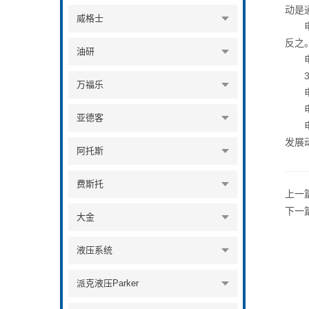
动是
威格士
电动
反之
油研
电磁
3.
万福乐
电磁
电动
亚德客
电磁
发展
阿托斯
费斯托
上一
下一
大金
液压系统
派克液压Parker