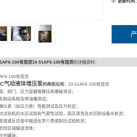
水射流；
更新时间
5、向管
6、在危
7、制冷
8、机械
51AF6-100有现货10-51AF6-100有现货
的详细资料：
1AF6-100有现货
9、液压
SC
气动液体增压泵
的典型应用：
10-51AF6-100有现货
管、阀门、压力容器等静压和爆破测试；
车制动系统及喷油嘴测试；
器仪表（如压力表）性能测试及压力标定；
材试验机的水压试验和气密性试验，高压清洗及水切割设备水射流；
管道或反应釜中输送化学介质或耐压试验检测；
危险区域输送流体；
冷剂罐装；