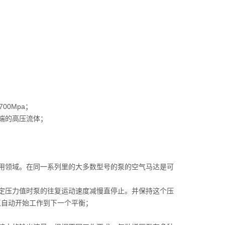
00Mpa；
端的高压流体；
用领域。在同一系列里的大多数型号的泵的空气马达是可
定压力值时泵的往复运动速度减慢直停止。并保持这个压
泵自动开始工作到下一个平衡；