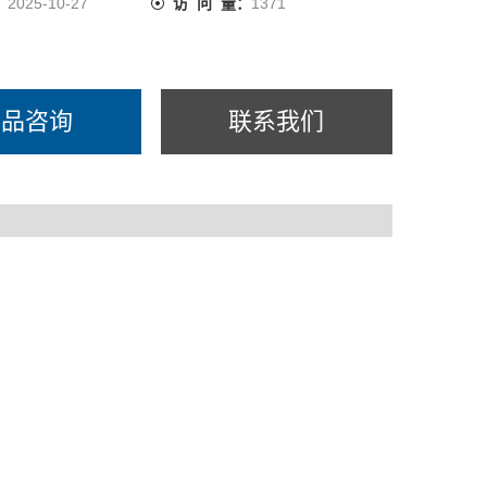
：
2025-10-27
访 问 量：
1371
道或反应釜中输送化学介质或耐压试验检测；
险区域输送流体；
产品咨询
联系我们
剂罐装；
设备润滑系统注油；
夹紧、成形、钻孔、剪切、