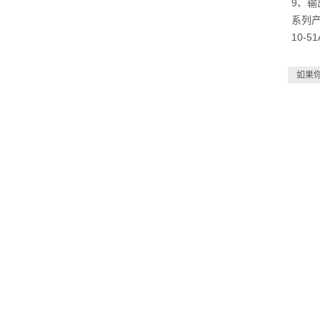
9
、输
系列
10-5
如果