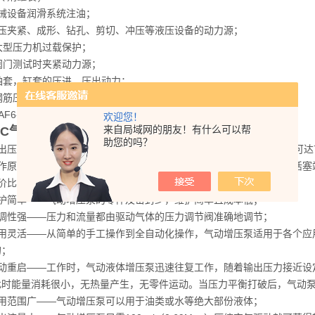
械设备润滑系统注油；
压夹紧、成形、钻孔、剪切、冲压等液压设备的动力源；
大型压力机过载保护；
阀门测试时夹紧动力源；
轴套，缸套的压进、压出动力；
钢筋压接动力；液压工具动力等。
1AF6-100有现货
欢迎您！
来自局域网的朋友！有什么可以帮
SC
气动液体增压泵
的特点：
助您的吗？
出压力高——气动增压泵的工作压力可达到73,000psi（503Mpa）甚可达7
作原理——气动增压泵利用大面积活塞端低压气体驱动而产生小面积活塞
价比高——具有输出性能高而成本低的特性；
护简单——气动增压泵的零件及密封少，维护简单且成本低；
调性强——压力和流量都由驱动气体的压力调节阀准确地调节；
用灵活——从简单的手工操作到全自动化操作，气动增压泵适用于各个应
的；
动重启——工作时，气动液体增压泵迅速往复工作，随着输出压力接近设
此时能量消耗很小，无热量产生，无零件运动。当压力平衡打破后，气动
用范围广——气动增压泵可以用于油类或水等绝大部份液体；