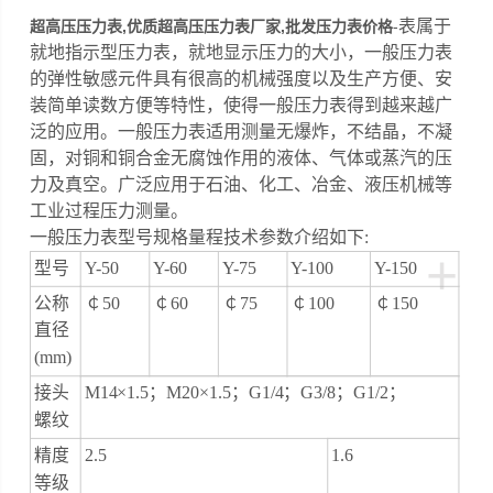
表属于
超高压压力表,优质超高压压力表厂家,批发压力表价格
-
就地指示型压力表，就地显示压力的大小，一般压力表
的弹性敏感元件具有很高的机械强度以及生产方便、安
装简单读数方便等特性，使得一般压力表得到越来越广
泛的应用。一般压力表适用测量无爆炸，不结晶，不凝
固，对铜和铜合金无腐蚀作用的液体、气体或蒸汽的压
力及真空。广泛应用于石油、化工、冶金、液压机械等
工业过程压力测量。
一般压力表型号规格量程技术参数介绍如下:
+
型号
Y-50
Y-60
Y-75
Y-100
Y-150
公称
￠50
￠60
￠75
￠100
￠150
直径
(mm)
接头
M14×1.5；M20×1.5；G1/4；G3/8；G1/2；
螺纹
精度
2.5
1.6
等级