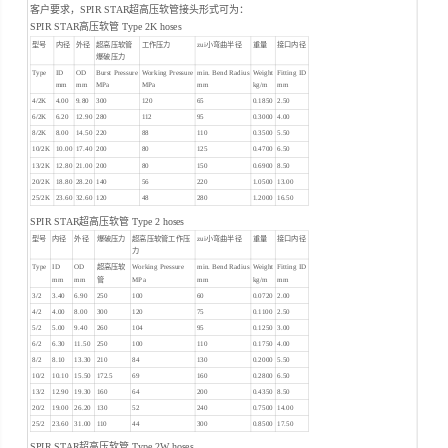
客户要求，SPIR STAR超高压软管接头形式可为：
SPIR STAR高压软管 Type 2K hoses
型号
内径
外径
超高压软管
工作压力
zui小弯曲半径
重量
接口内径
爆破压力
Type
ID
OD
Burst Pressure
Working Pressure
min. Bend Radius
Weight
Fitting ID
mm
mm
MPa
MPa
mm
kg/m
mm
4/2K
4.00
9.80
300
120
65
0.1850
2.50
6/2K
6.20
12.90
280
112
95
0.3000
4.00
8/2K
8.00
14.50
220
88
110
0.3500
5.50
10/2K
10.00
17.40
200
80
125
0.4700
6.50
13/2K
12.80
21.00
200
80
150
0.6900
8.50
20/2K
18.80
28.20
140
56
220
1.0500
13.00
25/2K
23.60
32.60
120
48
280
1.2000
16.50
SPIR STAR超高压软管 Type 2 hoses
型号
内径
外径
爆破压力
超高压软管工作压
zui小弯曲半径
重量
接口内径
力
Type
ID
OD
超高压软
Working Pressure
min. Bend Radius
Weight
Fitting ID
mm
mm
管
MPa
mm
kg/m
mm
3/2
3.40
6.90
250
100
60
0.0720
2.00
4/2
4.00
8.00
300
120
75
0.1100
2.50
5/2
5.00
9.40
260
104
95
0.1250
3.00
6/2
6.30
11.50
250
100
110
0.1750
4.00
8/2
8.10
13.30
210
84
130
0.2000
5.50
10/2
10.10
15.50
172.5
69
160
0.2800
6.50
13/2
12.90
19.30
160
64
200
0.4350
8.50
20/2
19.00
26.20
130
52
240
0.7500
14.00
25/2
23.60
31.00
110
44
300
0.8500
17.50
SPIR STAR超高压软管 Type 2W hoses