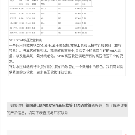
Type
ID
OD
超高压
Working Pressure
min. Bend Radius
Weight
Fitting ID
mm
mm
软管
MPa
mm
kg/m
mm
6/2WPPA
6.30
12.20
320
103.5
150
0.2660
4.00
8/4PPA
8.00
14.70
380
104
200
0.4200
4.50
8/2PPA
8.10
13.30
200
40
300
0.2300
5.50
13/4HPP
12.80
21.40
350
104
300
1.0000
7.50
20/4PPA
18.80
28.80
260
78
500
1.3500
13.00
20/6PPA
18.80
32.40
350
104
700
2.1700
13.00
SPIR STAR高压软管特点
一些应用领域包括自紧,液压,液压装配机,救援工具和无扭拉连接螺钉（螺栓
拉紧）。与其它软管相比，橡胶软管重量小,显着更小的弯曲半径的zui大流
量，以及耐臭氧，紫外线老化，SPIR高压软管满足所有的高压液压工业的要
求。
针对水压试验机行业,我们提供我们的软管在一个数组中的颜色。我们可以提
供紧凑的双软管，更多高压软管详细信息。
如果你对
德国进口SPIRSTAR高压软管 13/2W软管
感兴趣，想了解更详细
的产品信息，填写下表直接与厂家联系：