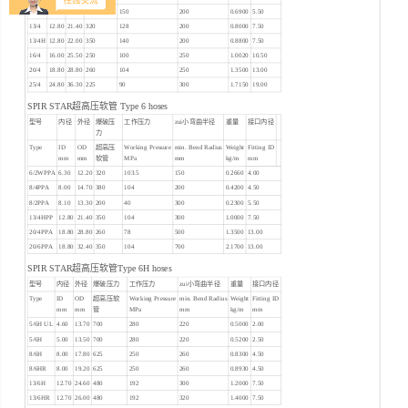
10/4
9.90
18.40
380
150
200
0.6900
5.50
13/4
12.80
21.40
320
128
200
0.8000
7.50
13/4H
12.80
22.00
350
140
200
0.8800
7.50
16/4
16.00
25.50
250
100
250
1.0020
10.50
20/4
18.80
28.80
260
104
250
1.3500
13.00
25/4
24.80
36.30
225
90
300
1.7150
19.00
SPIR STAR超高压软管 Type 6 hoses
型号
内径
外径
爆破压
工作压力
zui小弯曲半径
重量
接口内径
力
Type
ID
OD
超高压
Working Pressure
min. Bend Radius
Weight
Fitting ID
mm
mm
软管
MPa
mm
kg/m
mm
6/2WPPA
6.30
12.20
320
103.5
150
0.2660
4.00
8/4PPA
8.00
14.70
380
104
200
0.4200
4.50
8/2PPA
8.10
13.30
200
40
300
0.2300
5.50
13/4HPP
12.80
21.40
350
104
300
1.0000
7.50
20/4PPA
18.80
28.80
260
78
500
1.3500
13.00
20/6PPA
18.80
32.40
350
104
700
2.1700
13.00
SPIR STAR超高压软管Type 6H hoses
型号
内径
外径
爆破压力
工作压力
zui小弯曲半径
重量
接口内径
Type
ID
OD
超高压软
Working Pressure
min. Bend Radius
Weight
Fitting ID
mm
mm
管
MPa
mm
kg/m
mm
5/6H UL
4.60
13.70
700
280
220
0.5000
2.00
5/6H
5.00
13.50
700
280
220
0.5200
2.50
8/6H
8.00
17.80
625
250
260
0.8300
4.50
8/6HR
8.00
19.20
625
250
260
0.8930
4.50
13/6H
12.70
24.60
480
192
300
1.2000
7.50
13/6HR
12.70
26.00
480
192
320
1.4000
7.50