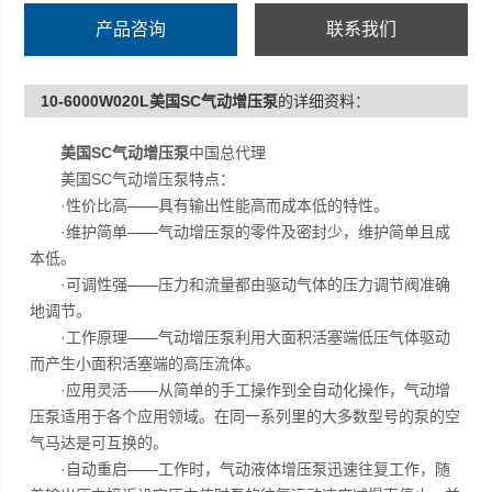
产品咨询
联系我们
10-6000W020L美国SC气动增压泵
的详细资料：
美国SC气动增压泵
中国总代理
美国SC气动增压泵特点：
·性价比高——具有输出性能高而成本低的特性。
·维护简单——气动增压泵的零件及密封少，维护简单且成
本低。
·可调性强——压力和流量都由驱动气体的压力调节阀准确
地调节。
·工作原理——气动增压泵利用大面积活塞端低压气体驱动
而产生小面积活塞端的高压流体。
·应用灵活——从简单的手工操作到全自动化操作，气动增
压泵适用于各个应用领域。在同一系列里的大多数型号的泵的空
气马达是可互换的。
·自动重启——工作时，气动液体增压泵迅速往复工作，随