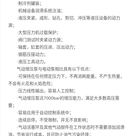
·制冷剂罐装；
·机械设备润滑系统注油；
·液压夹紧、成形、钻孔、剪切、冲压等液压设备的动力
源；
·大型压力机过载保护；
·阀门测试时夹紧动力源；
·轴套，缸套的压进、压出动力；
·钢筋压接动力；
·液压工具动力。
气动增压泵与电动泵相比具有以下优点：
·可保持在任何预定压力下，不再消耗能量，不产生热量，
不会有火花和火焰危险；
·压力线性输出，容易人工控制；
·气动增压泵达7000bar的增压能力，满足大多数高压需
要；
·容易应用于自动控制系统中；
·连续启停，不受限制，并无不良影响；
·气动活塞环及其他气动部件在工作状态时不需要添加润滑
油，节省运行成本，并可防止油气污染环境；