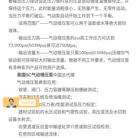
着输出压力接近设定压力值时泵的往复运动速度减慢直停止。并
保持这个压力，此时能量消耗很小，无热量产生，无零件运动。
当压力平衡打破后，气动泵自动开始工作到下一个平衡。
·适用范围广——气动增压泵可以用于油类或水等绝大部份
液体。
·输出压力高——气动增压泵的zui高工作压力可达到
73,000psi(503Mpa)甚可达700Mpa。
·输出流量大——气动增压泵只需100psi(0.69Mpa)压缩空气
驱动就可获得较大的输出流量。根据不同工作要求，气动增压泵
有多种系列产品可供用户选择。
美国SC气动增压泵
中国总代理
气动增压泵典型应用：
·软管、阀门、压力容器等静压和爆破测试；
·汽车制动系统及喷油嘴测试；
·仪器仪表(如压力表)性能测试及压力标定；
·建材试验机的水压试验和气密性试验，高压清洗及水切割
设备水射流；
·向管道或反应釜中输送化学介质或耐压试验检测；
·在危险区域输送流体；