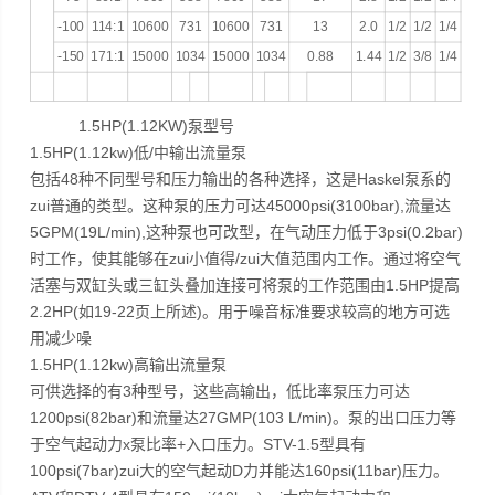
-100
114:1
10600
731
10600
731
13
2.0
1/2
1/2
1/4
-150
171:1
15000
1034
15000
1034
0.88
1.44
1/2
3/8
1/4
1.5HP(1.12KW)泵型号
1.5HP(1.12kw)低/中输出流量泵
包括48种不同型号和压力输出的各种选择，这是Haskel泵系的
zui普通的类型。这种泵的压力可达45000psi(3100bar),流量达
5GPM(19L/min),这种泵也可改型，在气动压力低于3psi(0.2bar)
时工作，使其能够在zui小值得/zui大值范围内工作。通过将空气
活塞与双缸头或三缸头叠加连接可将泵的工作范围由1.5HP提高
2.2HP(如19-22页上所述)。用于噪音标准要求较高的地方可选
用减少噪
1.5HP(1.12kw)高输出流量泵
可供选择的有3种型号，这些高输出，低比率泵压力可达
1200psi(82bar)和流量达27GMP(103 L/min)。泵的出口压力等
于空气起动力x泵比率+入口压力。STV-1.5型具有
100psi(7bar)zui大的空气起动D力并能达160psi(11bar)压力。