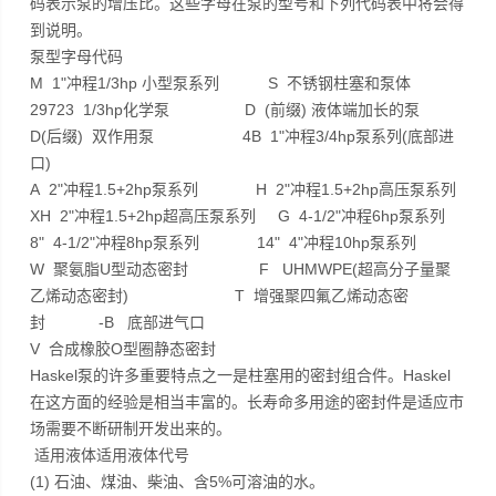
码表示泵的增压比。这些字母在泵的型号和下列代码表中将会得
到说明。
泵型字母代码
M 1"冲程1/3hp 小型泵系列 S 不锈钢柱塞和泵体
29723 1/3hp化学泵 D (前缀) 液体端加长的泵
D(后缀) 双作用泵 4B 1"冲程3/4hp泵系列(底部进
口)
A 2"冲程1.5+2hp泵系列 H 2"冲程1.5+2hp高压泵系列
XH 2"冲程1.5+2hp超高压泵系列 G 4-1/2"冲程6hp泵系列
8" 4-1/2"冲程8hp泵系列 14" 4"冲程10hp泵系列
W 聚氨脂U型动态密封 F UHMWPE(超高分子量聚
乙烯动态密封) T 增强聚四氟乙烯动态密
封 -B 底部进气口
V 合成橡胶O型圈静态密封
Haskel泵的许多重要特点之一是柱塞用的密封组合件。Haskel
在这方面的经验是相当丰富的。长寿命多用途的密封件是适应市
场需要不断研制开发出来的。
适用液体适用液体代号
(1) 石油、煤油、柴油、含5%可溶油的水。