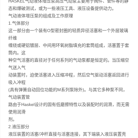
HASKEL气动液体增压泵高压气动泵主要用于阀件、管件等的静
态和爆破测试，或为一些液压工具、液压设备提供动力。
气动液体增压泵的组成及工作原理
1.气体部分
这一部分由一个装有O型密封圈的轻质异径活塞和一个外层玻璃
纤维
缠绕或硬铝镀层、中间用环氧树脂填充的套筒组成，活塞置于套
筒内。这
种空气活塞的直径对于任何系列的气动泵都是恒定的。当压缩空
气送入气
动装置时，迫使活塞进入压缩冲程，然后空气驱动活塞返回进行
吸入冲程
(具有弹簧自动回位功能的M系列泵除外)。与其它多种泵不同，
气动装置管
路由于Haskel设计的固有低磨擦特性以及装配时的润滑，而无需
使用润滑
剂。
2.液压部分
液压装置的活塞/冲杆直接与活塞连接，其下端装入液压装置壳