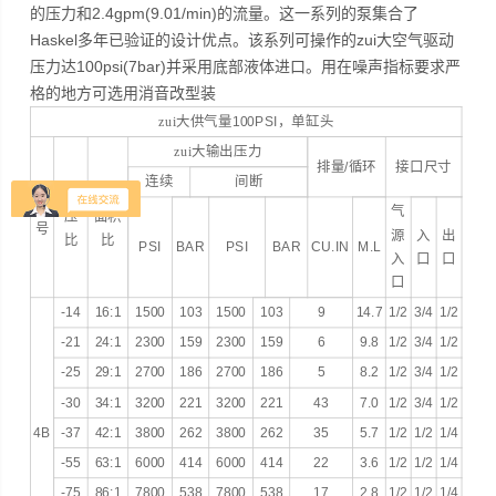
的压力和2.4gpm(9.01/min)的流量。这一系列的泵集合了
Haskel多年已验证的设计优点。该系列可操作的zui大空气驱动
压力达100psi(7bar)并采用底部液体进口。用在噪声指标要求严
格的地方可选用消音改型装
zui大供气量
100PSI
，单缸头
zui大输出压力
排量
/
循环
接口尺寸
连续
间断
增
实际
型
气
压
面积
号
源
入
出
比
比
PSI
BAR
PSI
BAR
CU.IN
M.L
入
口
口
口
-14
16:1
1500
103
1500
103
9
14.7
1/2
3/4
1/2
-21
24:1
2300
159
2300
159
6
9.8
1/2
3/4
1/2
-25
29:1
2700
186
2700
186
5
8.2
1/2
3/4
1/2
-30
34:1
3200
221
3200
221
43
7.0
1/2
3/4
1/2
4B
-37
42:1
3800
262
3800
262
35
5.7
1/2
1/2
1/4
-55
63:1
6000
414
6000
414
22
3.6
1/2
1/2
1/4
-75
86:1
7800
538
7800
538
17
2.8
1/2
1/2
1/4