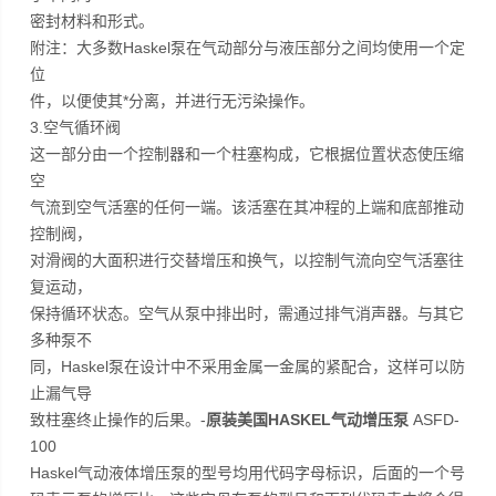
密封材料和形式。
附注：大多数Haskel泵在气动部分与液压部分之间均使用一个定
位
件，以便使其*分离，并进行无污染操作。
3.空气循环阀
这一部分由一个控制器和一个柱塞构成，它根据位置状态使压缩
空
气流到空气活塞的任何一端。该活塞在其冲程的上端和底部推动
控制阀，
对滑阀的大面积进行交替增压和换气，以控制气流向空气活塞往
复运动，
保持循环状态。空气从泵中排出时，需通过排气消声器。与其它
多种泵不
同，Haskel泵在设计中不采用金属一金属的紧配合，这样可以防
止漏气导
致柱塞终止操作的后果。-
原装美国HASKEL气动增压泵
ASFD-
100
Haskel气动液体增压泵的型号均用代码字母标识，后面的一个号