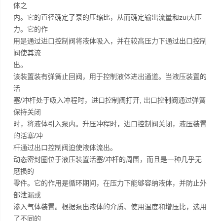
体之
内。它的直径确定了泵的压缩比，从而确定输出流量和zui大压
力。它的作
用是通过进口控制阀将液体吸入，并在较高压力下通过出口控制
阀使其流
出。
该装置装有弹簧止回阀，用于控制液体进出通道。当液压装置的
活
塞/冲杆处于吸入冲程时，进口控制阀打开, 出口控制阀通过弹簧
保持关闭
时，将液体引入泵内。升压冲程时，进口控制阀关闭，液压装置
的活塞/冲
杆通过出口控制阀迫使液体流出。
动态密封圈位于液压装置活塞/冲杆的周围，而且是一种几乎无
磨损的
零件。它的作用是循环期间，在压力下能够容纳液体，并防止外
部泄漏或
渗入气体装置。根据泵出液体的介质、使用温度和增压比，选用
了不同的