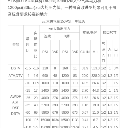
ATV和DTV-4型具有150psi(10bar)zui大空气起动力和
1200psi(83bar)zui大的压力值。一种噪音改进型的泵可用于噪
音标准要求较高的地方。
zui大供气量
150PSI
，单缸头
zui大输出压力
排量
/
循环
接口尺寸
实
连续
间断
增
际
气
型号
压
面
源
入
出
比
积
PSI
BAR
PSI
BAR
CU.IN
M.L
入
口
口
比
口
DSTV
-1.5
-1.6
120
8
160
11
31.9
513.0
1/2
1
3/4
ATV,DTV
-4
4.6
690
48
1200
83
20.0
328.0
1/2
1/2
1/2
-10
11.5
1600
110
1600
110
4.05
66.4
1/2
1
1/2
-15
17
2400
165
2400
165
2.70
44.3
1/2
1
1/2
AW,DF
-25
29
4000
276
4000
276
1.62
26.6
1/2
1/2
1/2
ASF
-35
40
5700
393
5700
393
1.16
19.0
1/2
1/2
1/2
DSF
-60
69
9800
676
9800
676
0.67
11.0
1/2
1/2
1/2
DSTV
-100
115
15000
1034
16500
1138
0.41
6.7
1/2
1/2
1/2
-150
173
15000
1034
20000
1379
0.27
4.5
1/2
1/2
1/2