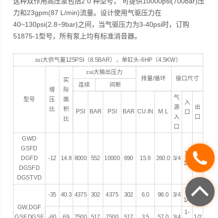
这种双作用高压泵包括2 0 种型号， 可提供10000psi(700bar)压
力和23gpm(87 L/min)流量。设计使用气驱压力在
40~130psi(2.8~9bar)之间，当气驱压力为3-40psi时，订购
51875-1型号，所有泵上均有标准消音器。
zui大供气量
125PSI
（
8.5BAR
），单缸头
-6HP
（
4.5KW
）
zui大输出压力
排量
/
循环
接口尺寸
实
连续
间断
增
际
气
型号
压
面
入
源
出
比
积
PSI
BAR
PSI
BAR
CU.IN
M.L
口
入
口
比
口
GWD
GSFD
1-
DGFD
-12
14.8
8000
552
10000
690
15.9
260.0
3/4
3/4
1/4
DGSFD
DGSTVD
1-
-35
40.3
4375
302
4375
302
6.0
98.0
3/4
1/2
1/4
GW,DGF
1-
GSF,DGSF
-60
69
7500
517
7500
517
3.5
57.0
3/4
1/2