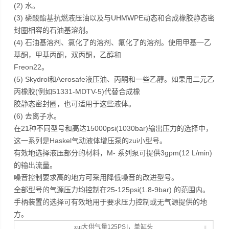
(2) 水。
(3) 磷酸酯基抗燃液压油以及与UHMWPE动态和合成橡胶静态密
封圈相容的石油基溶剂。
(4) 石油基溶剂、氯化了的溶剂、氟化了的溶剂。使用甲基一乙
基酮，甲基丙酮，双丙酮，乙醇和
Freon22。
(5) Skydrol和Aerosafe液压油、丙酮和一些乙醇。如果用二元乙
丙橡胶(例如51331-MDTV-5)代替合成橡
胶静态密封圈，也可适用于这些液体。
(6) 去离子水。
在21种不同型号和高达15000psi(1030bar)输出压力的选择中，
这一系列是Haskel气动液体增压泵的zui小型号。
有效地选择液压部分的材料，M- 系列泵可提供3gpm(12 L/min)
的输出流量。
噪音控制要求高的地方可采用降低噪音的改进型号。
全部型号的气源压力均控制在25-125psi(1.8-9bar) 的范围内。
手柄装置的选择可有效地用于要求压力控制或无气源提供的地
方。
zui大供气量
125PSI
，单缸头