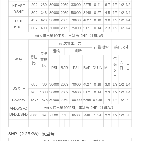
-202
230
30000
2069
33000
2275
0.41
6.7
1/2
1/2
1/2
HF,HSF
DSHF
-302
346
30000
2069
50000
3448
0.27
4.5
1/2
1/2
1/4
-452
620
30000
2069
70000
4827
0.18
3.0
1/2
1/2
1/4
DXHF
DSXHF
-602
690
30000
2069
75000
5171
0.14
2.3
1/2
1/2
1/4
zui大供气量
100PSI
，三缸头
-2HP
（
1.5KW
）
zui大输出压力
排量
/
循环
接口尺寸
连续
间断
实际
增压
气
型号
面积
入
比
源
出
比
PSI
BAR
PSI
BAR
CU.IN
M.L
口
入
口
口
-683
780
30000
2069
70000
4827
0.18
3.0
1/2
1/2
1/4
DSXHF
-903
1038
30000
2069
75000
5171
0.14
2.3
1/2
1/2
1/4
DSXHW
-1373
1575
30000
2069
100000
6895
0.086
1.4
1/2
1/2
*
zui大供气量
100PSI
，单缸头
-2HP
（
1.6KW
）
AFD,ASFD
DFD,DSFD
-B60
69
6500
448
6500
448
1.34
2.2
1/2
1/2
3/8
3HP（2.25KW）泵型号