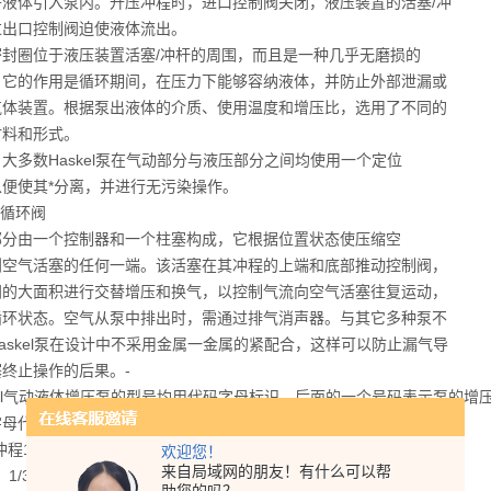
将液体引入泵内。升压冲程时，进口控制阀关闭，液压装置的活塞/冲
过出口控制阀迫使液体流出。
密封圈位于液压装置活塞/冲杆的周围，而且是一种几乎无磨损的
。它的作用是循环期间，在压力下能够容纳液体，并防止外部泄漏或
气体装置。根据泵出液体的介质、使用温度和增压比，选用了不同的
材料和形式。
大多数Haskel泵在气动部分与液压部分之间均使用一个定位
以便使其*分离，并进行无污染操作。
气循环阀
部分由一个控制器和一个柱塞构成，它根据位置状态使压缩空
到空气活塞的任何一端。该活塞在其冲程的上端和底部推动控制阀，
阀的大面积进行交替增压和换气，以控制气流向空气活塞往复运动，
循环状态。空气从泵中排出时，需通过排气消声器。与其它多种泵不
askel泵在设计中不采用金属一金属的紧配合，这样可以防止漏气导
终止操作的后果。-
kel气动液体增压泵的型号均用代码字母标识，后面的一个号码表示泵的
字母代码
"冲程1/3hp 小型泵系列 S 不锈钢柱塞和泵体
欢迎您！
来自局域网的朋友！有什么可以帮
23 1/3hp化学泵 D (前缀) 液体端加长的泵