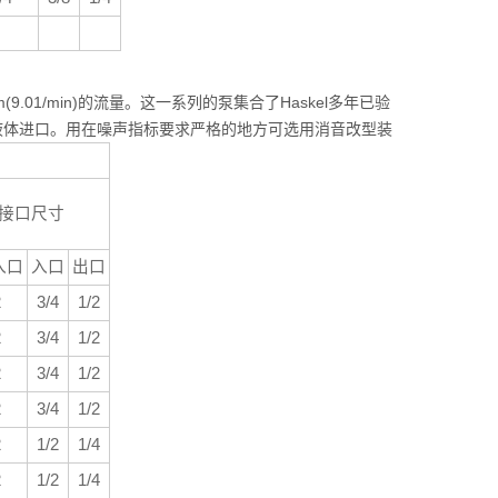
m(9.01/min)的流量。这一系列的泵集合了Haskel多年已验
用底部液体进口。用在噪声指标要求严格的地方可选用消音改型装
接口尺寸
入口
入口
出口
2
3/4
1/2
2
3/4
1/2
2
3/4
1/2
2
3/4
1/2
2
1/2
1/4
2
1/2
1/4