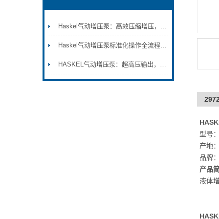
Haskel气动增压泵：高效压缩增压，满足特种气体输送要求
Haskel气动增压泵标准化操作全流程：从初始安装调试到日常维护保养的完整技术规范与安全注意事项
HASKEL气动增压泵：超高压输出，助力工业流体精准控制
297
HAS
型号：2
产地
品牌
产品
液体
HAS