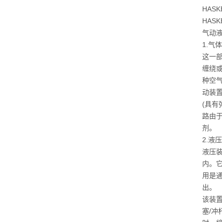
HAS
HA
气动
1.气
这一
缠绕
种空
动装
(具
路由于
剂。
2.液
液压
内。它
用是
出。
该装
塞/冲