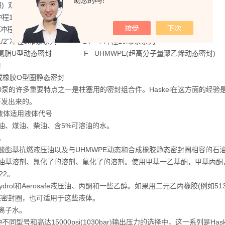
助您的吗？
缀) 双作用泵 4B 1"冲程3/4hp泵系列(底部进口)
"冲程1.5+2hp泵系列 H 2"冲程1.5+2hp高压泵系列
2"冲程1.5+2hp超高压泵系列 G 4-1/2"冲程6hp泵系列
4-1/2"冲程8hp泵系列 14" 4"冲程10hp泵系列
聚氨脂U型动态密封 F UHMWPE(超高分子量聚乙烯动态
口
成橡胶O型圈静态密封
kel泵的许多重要特点之一是柱塞用的密封组合件。Haskel在这方面的
开发出来的。
液体适用液体代号
 石油、煤油、柴油、含5%可溶油的水。
水。
 磷酸酯基抗燃液压油以及与UHMWPE动态和合成橡胶静态密封圈相容的石
 石油基溶剂、氯化了的溶剂、氟化了的溶剂。使用甲基一乙基酮，甲基丙
n22。
 Skydrol和Aerosafe液压油、丙酮和一些乙醇。如果用二元乙丙橡胶(例如513
态密封圈，也可适用于这些液体。
 去离子水。
种不同型号和高达15000psi(1030bar)输出压力的选择中，这一系列是Ha