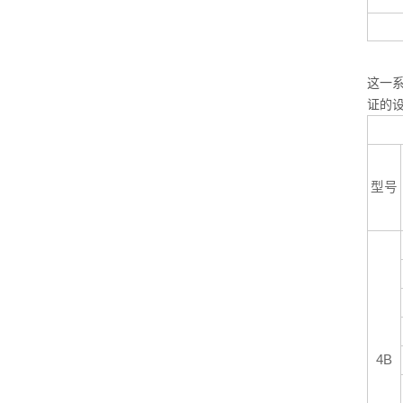
3/
这一系
证的设
型号
4B