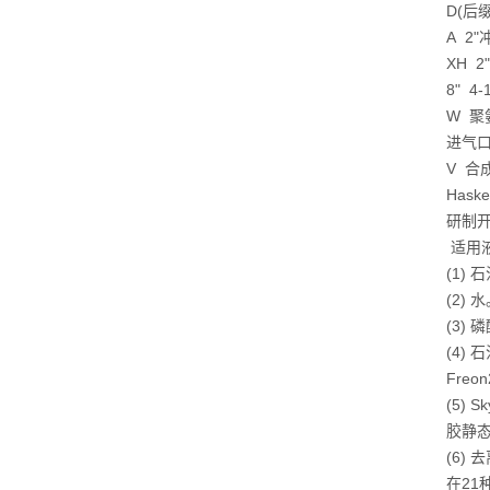
D(后
A 2
XH 
8" 
W 
进气
V 合
Has
研制
适用
(1)
(2) 
(3)
(4)
Freo
(5)
胶静
(6)
在21