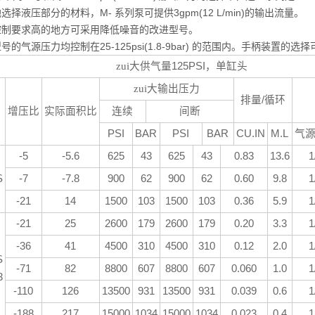
选择液压部分的材料，M- 系列泵可提供3gpm(12 L/min)的输出流量。
控制要求高的地方可采用降低噪音的改进型号。
号的气源压力均控制在25-125psi(1.8-9bar) 的范围内。手柄装
zui大供气量
125PSI
，单缸头
zui大输出压力
排量
/
循环
增压比
实际面积比
连续
间断
PSI
BAR
PSI
BAR
CU.IN
M.L
气
-5
-5.6
625
43
625
43
0.83
13.6
1
S
-7
-7.8
900
62
900
62
0.60
9.8
1
-21
14
1500
103
1500
103
0.36
5.9
1
-21
25
2600
179
2600
179
0.20
3.3
1
-36
41
4500
310
4500
310
0.12
2.0
1
S
-71
82
8800
607
8800
607
0.060
1.0
1
3
-110
126
13500
931
13500
931
0.039
0.6
1
-188
217
15000
1034
15000
1034
0.023
0.4
1