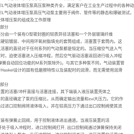
KEL气动液体增压泵高压泵种类齐全，满足客户在工业生产过程中的各种
SKEL气动液体增压泵高压气动泵主要用于阀件、管件等的静态和爆破测试
液体增压泵的组成及工作原理
体部分
部分由一个装有O型密封圈的轻质异径活塞和一个外层玻璃纤维
或硬铝镀层、中间用环氧树脂填充的套筒组成，活塞置于套筒内。这
气活塞的直径对于任何系列的气动泵都是恒定的。当压缩空气送入气
置时，迫使活塞进入压缩冲程，然后空气驱动活塞返回进行吸入冲程
有弹簧自动回位功能的M系列泵除外)。与其它多种泵不同，气动装置管
Haskel设计的固有低磨擦特性以及装配时的润滑，而无需使用润滑
压部分
装置的活塞/冲杆直接与活塞连接，其下端装入液压装置壳体之
的直径确定了泵的压缩比，从而确定输出流量和zui大压力。它的作
通过进口控制阀将液体吸入，并在较高压力下通过出口控制阀使其流
置装有弹簧止回阀，用于控制液体进出通道。当液压装置的活
杆处于吸入冲程时，进口控制阀打开, 出口控制阀通过弹簧保持关闭