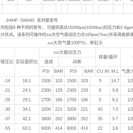
4HP（56KW）系列泵型号
列包括9 种不同的型号， 可提供高达15000psi(1034bar)的压力和2.4gp
计优点。该系列可操作的zui大空气驱动压力达100psi(7bar)并采
zui大供气量
100PSI
，单缸头
zui大输出压力
排量
/
循环
增压比
实际面积比
连续
间断
PSI
BAR
PSI
BAR
CU.IN
M.L
气源
-14
16:1
1500
103
1500
103
9
14.7
1/
-21
24:1
2300
159
2300
159
6
9.8
1/
-25
29:1
2700
186
2700
186
5
8.2
1/
-30
34:1
3200
221
3200
221
43
7.0
1/
-37
42:1
3800
262
3800
262
35
5.7
1/
-55
63:1
6000
414
6000
414
22
3.6
1/