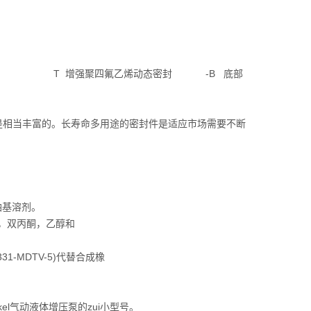
密封) T 增强聚四氟乙烯动态密封 -B 底部
经验是相当丰富的。长寿命多用途的密封件是适应市场需要不断
油基溶剂。
酮，双丙酮，乙醇和
31-MDTV-5)代替合成橡
skel气动液体增压泵的zui小型号。