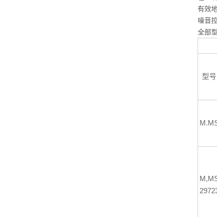
有效地
噪音
全部型
型号
M.M
M,M
2972