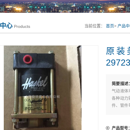
中心
当前位置：
首页
>
产品中
Products
原装
29723
简要描述
气动液体
各种动力
件、管件
供动力-原装
产品型号