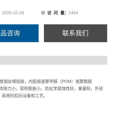
：
2025-10-28
访 问 量：
1464
产品咨询
联系我们
高强度钢丝缠绕层，内胶层是聚甲醛（POM）或聚酰胺
软管流体阻力小，容积膨胀小，防化学腐蚀性好，重量轻，外径
造，采用的扣压设备和工艺。