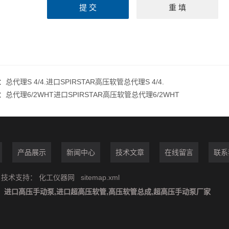
：
总代理S 4/4.进口SPIRSTAR高压软管总代理S 4/4.
：
总代理6/2WHT进口SPIRSTAR高压软管总代理6/2WHT
产品展示
新闻中心
技术文章
在线留言
联系
技术支持：
化工仪器网
sitemap.xml
：
进口高压手动泵,进口超高压软管,高压软管总成,超高压手动泵厂家