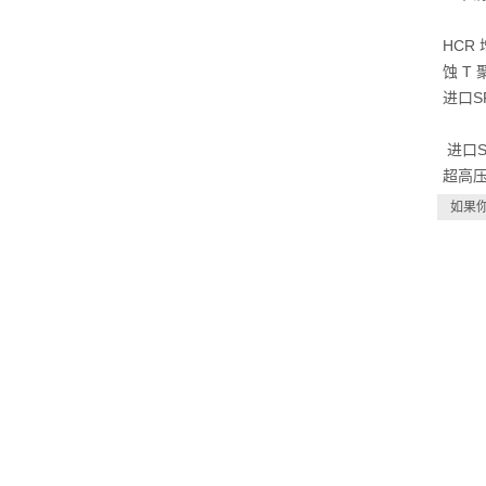
HCR
蚀 T
进口S
进口S
超高压
如果