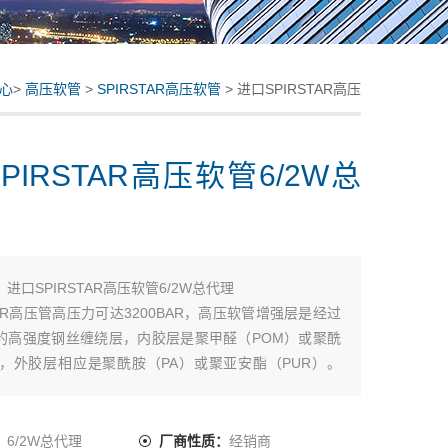
心
>
高压软管
>
SPIRSTAR高压软管
> 进口SPIRSTAR高压
软管6/2W总代理
PIRSTAR高压软管6/2W总
：
进口SPIRSTAR高压软管6/2W总代理
STAR高压管高压力可达3200BAR，高压软管增强层是经过
的高强度钢丝缠绕层，内胶层是聚甲醛（POM）或聚酰
），外胶层相应是聚酰胺（PA）或聚亚安酯（PUR）。
 STAR软管流体阻力小，容积膨胀小，防化学腐蚀性好，重
小，单根长度可达1200M。SPIR STAR高压软管接头
钢或不锈钢制造，
：
6/2W总代理
厂商性质：
经销商