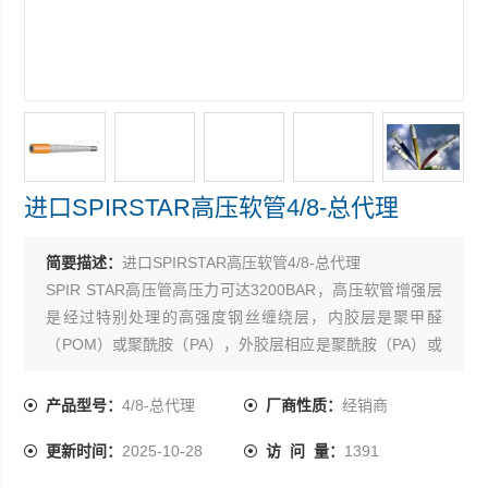
进口SPIRSTAR高压软管4/8-总代理
简要描述：
进口SPIRSTAR高压软管4/8-总代理
SPIR STAR高压管高压力可达3200BAR，高压软管增强层
是经过特别处理的高强度钢丝缠绕层，内胶层是聚甲醛
（POM）或聚酰胺（PA），外胶层相应是聚酰胺（PA）或
聚亚安酯（PUR）。SPIR STAR软管流体阻力小，容积膨
胀小，防化学腐蚀性好，重量轻，外径小，单根长度可达
产品型号：
4/8-总代理
厂商性质：
经销商
1200M。SPIR STAR高压软管接头用优质碳钢或不锈钢制
更新时间：
2025-10-28
访 问 量：
1391
造，