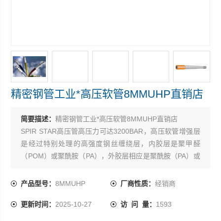
精密钢管工业*高压软管8MMUHP直销店
简要描述：
精密钢管工业*高压软管8MMUHP直销店
SPIR STAR高压管高压力可达3200BAR，高压软管增强层
是经过特别处理的高强度钢丝缠绕层，内胶层是聚甲醛
（POM）或聚酰胺（PA），外胶层相应是聚酰胺（PA）或
聚亚安酯（PUR）。SPIR STAR软管流体阻力小，容积膨
胀小，防化学腐蚀性好，重量轻，外径小，单根长度可达
产品型号：
8MMUHP
厂商性质：
经销商
1200M。SPIR STAR高压软管接头用优质碳钢或不锈钢制
更新时间：
2025-10-27
访 问 量：
1593
造，