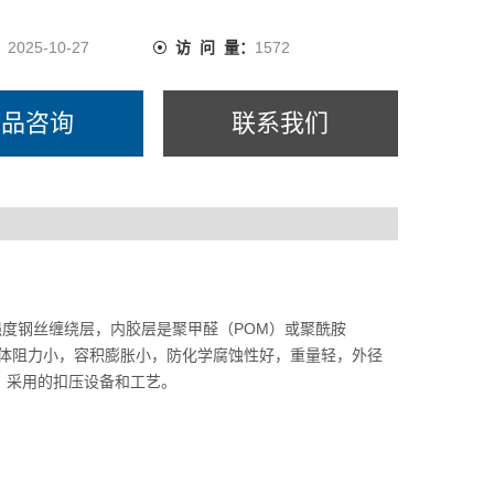
：
2025-10-27
访 问 量：
1572
产品咨询
联系我们
的高强度钢丝缠绕层，内胶层是聚甲醛（POM）或聚酰胺
软管流体阻力小，容积膨胀小，防化学腐蚀性好，重量轻，外径
造，采用的扣压设备和工艺。