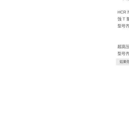
HCR
蚀 T
型号齐
超高压
型号齐
如果