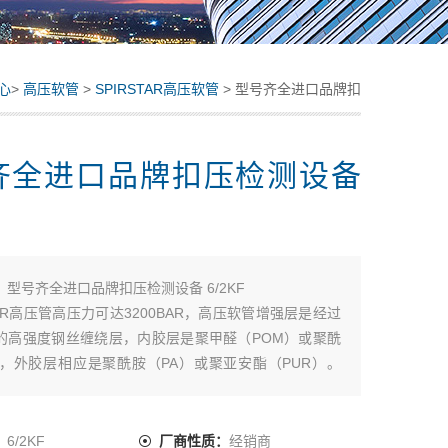
心
>
高压软管
>
SPIRSTAR高压软管
> 型号齐全进口品牌扣
压检测设备 6/2KF
齐全进口品牌扣压检测设备
：
型号齐全进口品牌扣压检测设备 6/2KF
STAR高压管高压力可达3200BAR，高压软管增强层是经过
的高强度钢丝缠绕层，内胶层是聚甲醛（POM）或聚酰
），外胶层相应是聚酰胺（PA）或聚亚安酯（PUR）。
 STAR软管流体阻力小，容积膨胀小，防化学腐蚀性好，重
小，单根长度可达1200M。SPIR STAR高压软管接头
钢或不锈钢制造，
：
6/2KF
厂商性质：
经销商