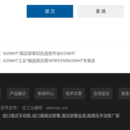
：
6/2WHT*高压软管扣压选型齐全6/2WHT
：
6/2WHT工业*输送高压管SPIRSTAR6/2WHT专卖店
产品展示
新闻中心
技术文章
在线留言
联系
技术支持：
化工仪器网
sitemap.xml
：
进口高压手动泵,进口超高压软管,高压软管总成,超高压手动泵厂家