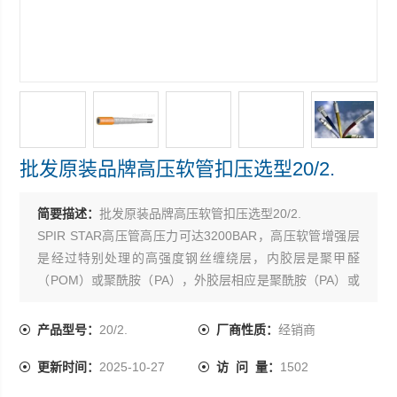
批发原装品牌高压软管扣压选型20/2.
简要描述：
批发原装品牌高压软管扣压选型20/2.
SPIR STAR高压管高压力可达3200BAR，高压软管增强层
是经过特别处理的高强度钢丝缠绕层，内胶层是聚甲醛
（POM）或聚酰胺（PA），外胶层相应是聚酰胺（PA）或
聚亚安酯（PUR）。SPIR STAR软管流体阻力小，容积膨
胀小，防化学腐蚀性好，重量轻，外径小，单根长度可达
产品型号：
20/2.
厂商性质：
经销商
1200M。SPIR STAR高压软管接头用优质碳钢或不锈钢制
更新时间：
2025-10-27
访 问 量：
1502
造，