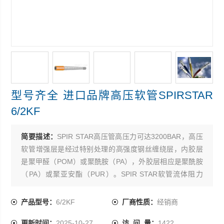
型号齐全 进口品牌高压软管SPIRSTAR
6/2KF
简要描述：
SPIR STAR高压管高压力可达3200BAR，高压
软管增强层是经过特别处理的高强度钢丝缠绕层，内胶层
是聚甲醛（POM）或聚酰胺（PA），外胶层相应是聚酰胺
（PA）或聚亚安酯（PUR）。SPIR STAR软管流体阻力
小，容积膨胀小，防化学腐蚀性好，重量轻，外径小，单
根长度可达1200M。SPIR STAR高压软管接头用优质碳钢
产品型号：
6/2KF
厂商性质：
经销商
或不锈钢制造，采用的扣压设备和工艺。
更新时间：
2025-10-27
访 问 量：
1422