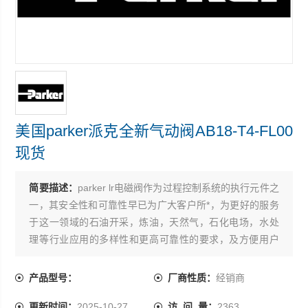
美国parker派克全新气动阀AB18-T4-FL00
现货
简要描述：
parker lr电磁阀作为过程控制系统的执行元件之
一，其安全性和可靠性早已为广大客户所*，为更好的服务
于这一领域的石油开采，炼油，天然气，石化电场，水处
理等行业应用的多样性和更高可靠性的要求，及方便用户
和设计院的选型 美国parker派克全新气动阀AB18-T4-FL00
现货
产品型号：
厂商性质：
经销商
更新时间：
2025-10-27
访 问 量：
2363