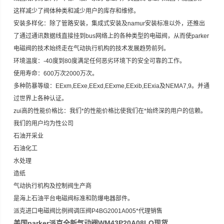
这样减少了阀体种类和减少用户的库存和维修。
安装多样化：除了管路安装，集成式安装及namur安装标准以外，还推出
了通过通讯数据线直接挂到bus网络上的各种类型的电磁阀，从而使parker
电磁阀的技术始终走在气动执行机构的技术发展趋势前列。
环境温度：-40度到80度满足任何恶劣环境下的安全可靠的工作。
使用寿命：600万次2000万次。
多种防暴等级：EExm,EExe,EExd,EExme,EExib,EExia及NEMA7,9。并通
过世界上各种认证。
zui高的性能价格比：我们*的性能价格比使我们在*始终深的用户的信赖。
我们的用户均为性公司
石油开采业
石油化工
水处理
造纸
气动执行机构及控制阀生产商
是海上石油平台电磁阀标准和防爆电器部件。
派克进口电磁阀比例阀调压阀P4BG2001A005*代理销售
美国parker派克全新气动阀WM43P20A08LO现货