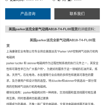
产品咨询
联系我们
美国parker派克全新气动阀AB18-T4-FL00现货
的详细资料：
美国parker派克全新气动阀AB18-T4-FL00现
货
上海康驿实业有限公司专业供应美国派克*Parker VAP控制阀气动执行机构
电磁阀
parker lucifer 和 skinner电磁阀作为过程控制系统的执行元件之一，其安全
性和可靠性早已为广大客户所*，为更好的服务于这一领域的石油开采，炼
油，天然气，石化电场，水处理等行业应用的多样性和更高可靠性的要
求，及方便用户和设计院的选型。特从lucifer和skinner中挑选出一部分常
用的控制阀气动执行机构电磁阀。
模块化结构：parker电磁阀对同一种阀体，交流线圈和直流线圈可相互通
用互换，同时普通阀也能通过更换
线圈成为防暴阀，不像一般厂家的电磁阀，交直流电磁阀线圈不能互换。