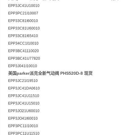
EPP3JC41U10010
EPP3PC21I10007
EPP33C81I60010
EPP33C81U60010
EPP33C81I65410
EPP34CC1I10010
EPP3BC41110020
EPP3BC41U77820
EPP3J041I10010
美国parker派克全新气动阀 PHS520D-8 现货
EPP3JC21I19510
EPP3JC41DA0610
EPP3JC41U11510
EPP3JC41U15010
EPP3JO21U60010
EPP3JO41I60010
EPP3PC11I10010
EPP3PC11U11510