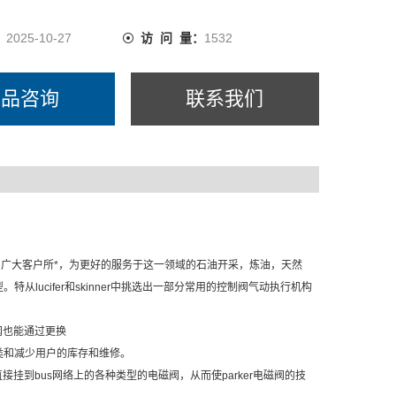
：
2025-10-27
访 问 量：
1532
产品咨询
联系我们
可靠性早已为广大客户所*，为更好的服务于这一领域的石油开采，炼油，天然
ucifer和skinner中挑选出一部分常用的控制阀气动执行机构
阀也能通过更换
类和减少用户的库存和维修。
挂到bus网络上的各种类型的电磁阀，从而使parker电磁阀的技