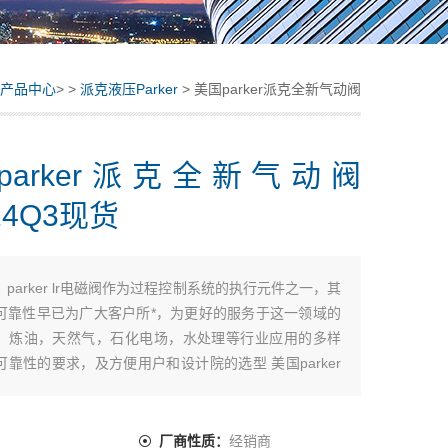
产品中心
> >
派克液压Parker
> 美国parker派克全新气动阀
491514Q3现货
parker派克全新气动阀
14Q3现货
：
parker lr电磁阀作为过程控制系统的执行元件之一，其
可靠性早已为广大客户所*，为更好的服务于这一领域的
，炼油，天然气，石化电场，水处理等行业应用的多样
可靠性的要求，及方便用户和设计院的选型 美国parker
动阀491514Q3现货
：
厂商性质：
经销商