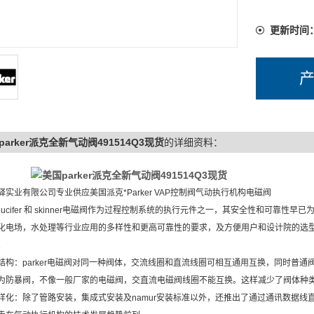
更新时间
parker派克全新气动阀491514Q3现货
的详细资料：
美国parker派克全新气动阀491514Q3现货
驿实业有限公司专业供应美国派克*Parker VAP控制阀气动执行机构电磁阀
er lucifer 和 skinner电磁阀作为过程控制系统的执行元件之一，其安全性和
化电场，水处理等行业应用的多样性和更高可靠性的要求，及方便用户和设计院的选型。特从l
。
结构：parker电磁阀对同一种阀体，交流线圈和直流线圈可相互通用互换，同时普通
为防暴阀，不像一般厂家的电磁阀，交直流电磁阀线圈不能互换。这样减少了阀体种
样化：除了管路安装，集成式安装及namur安装标准以外，还推出了通过通讯数据线直接