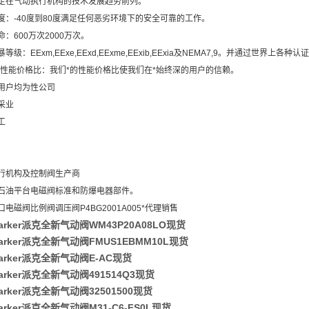
走在气动执行机构的技术发展趋势前列。
度：-40度到80度满足任何恶劣环境下的安全可靠的工作。
：600万次2000万次。
等级：EExm,EExe,EExd,EExme,EExib,EExia及NEMA7,9。并通过世界上各种认
高的性能价格比：我们*的性能价格比使我们在*始终深的用户的信赖。
用户均为性公司
采业
工
行机构及控制阀生产商
石油平台电磁阀标准和防爆电器部件。
电磁阀比例阀调压阀P4BG2001A005*代理销售
arker派克全新气动阀WM43P20A08LO现货
arker派克全新气动阀FMUS1EBMM10L现货
arker派克全新气动阀E-AC现货
arker派克全新气动阀491514Q3现货
arker派克全新气动阀32501500现货
arker派克全新气动阀M31-C6-FS0L现货