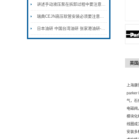
讲述手动液压泵在拆卸过程中要注意的地方
瑞典CEJN高压软管安装必须要注意的事项
日本油研 中国台湾油研 张家港油研-YUKEN
美国
上海康
park
气，石
电磁阀
模块化
线圈成
安装多