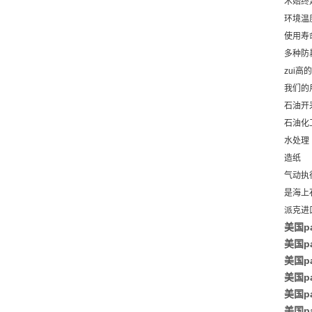
术始终
环境温
使用寿命
多种防暴
zui
我们的
石油开
石油化
水处理
造纸
气动执
是海上
派克进口
美国p
美国p
美国p
美国p
美国p
美国p