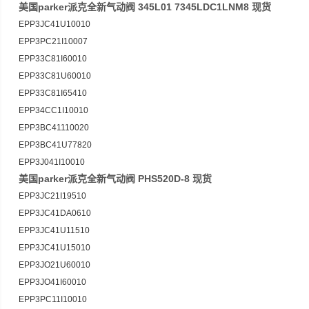
美国parker派克全新气动阀 345L01 7345LDC1LNM8 现货
EPP3JC41U10010
EPP3PC21I10007
EPP33C81I60010
EPP33C81U60010
EPP33C81I65410
EPP34CC1I10010
EPP3BC41110020
EPP3BC41U77820
EPP3J041I10010
美国parker派克全新气动阀 PHS520D-8 现货
EPP3JC21I19510
EPP3JC41DA0610
EPP3JC41U11510
EPP3JC41U15010
EPP3JO21U60010
EPP3JO41I60010
EPP3PC11I10010