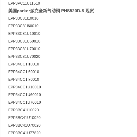
EPP3PC11U11510
美国parker派克全新气动阀 PHS520D-8 现货
EPP33C81I10010
EPP33C81I60010
EPP33C81U10010
EPP33C81U60010
EPP33C81U70010
EPP33C81U70020
EPP34CC1I10010
EPP34CC1I60010
EPP34CC1I70010
EPP34CC1U10010
EPP34CC1U60010
EPP34CC1U70010
EPP3BC41I10020
EPP3BC41U10020
EPP3BC41U70020
EPP3BC41U77820