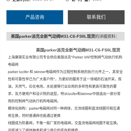
产品咨询
联系我们
美国parker派克全新气动阀M31-C6-FS0L现货
的详细资料：
美国parker派克全新气动阀M31-C6-FS0L现货
上海康驿实业有限公司专业供应美国派克*Parker VAP控制阀气动执行机构
电磁阀
parker lucifer 和 skinner电磁阀作为过程控制系统的执行元件之一，其安全
性和可靠性早已为广大客户所*，为更好的服务于这一领域的石油开采，炼
油，天然气，石化电场，水处理等行业应用的多样性和更高可靠性的要
求，及方便用户和设计院的选型。特从lucifer和skinner中挑选出一部分常
用的控制阀气动执行机构电磁阀。
模块化结构：parker电磁阀对同一种阀体，交流线圈和直流线圈可相互通
用互换，同时普通阀也能通过更换
线圈成为防暴阀，不像一般厂家的电磁阀，交直流电磁阀线圈不能互换。
这样减少了阀体种类和减少用户的库存和维修。