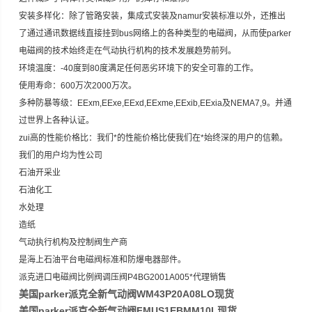
安装多样化：除了管路安装，集成式安装及namur安装标准以外，还推出
了通过通讯数据线直接挂到bus网络上的各种类型的电磁阀，从而使parker
电磁阀的技术始终走在气动执行机构的技术发展趋势前列。
环境温度：-40度到80度满足任何恶劣环境下的安全可靠的工作。
使用寿命：600万次2000万次。
多种防暴等级：EExm,EExe,EExd,EExme,EExib,EExia及NEMA7,9。并通
过世界上各种认证。
zui高的性能价格比：我们*的性能价格比使我们在*始终深的用户的信赖。
我们的用户均为性公司
石油开采业
石油化工
水处理
造纸
气动执行机构及控制阀生产商
是海上石油平台电磁阀标准和防爆电器部件。
派克进口电磁阀比例阀调压阀P4BG2001A005*代理销售
美国parker派克全新气动阀WM43P20A08LO现货
美国parker派克全新气动阀FMUS1EBMM10L现货