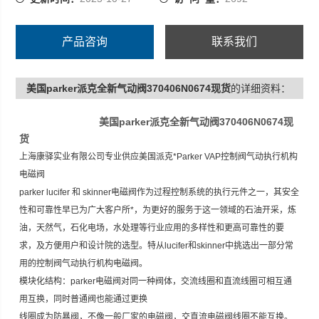
产品咨询
联系我们
美国parker派克全新气动阀370406N0674现货
的详细资料：
美国parker派克全新气动阀370406N0674现
货
上海康驿实业有限公司专业供应美国派克*Parker VAP控制阀气动执行机构
电磁阀
parker lucifer 和 skinner电磁阀作为过程控制系统的执行元件之一，其安全
性和可靠性早已为广大客户所*，为更好的服务于这一领域的石油开采，炼
油，天然气，石化电场，水处理等行业应用的多样性和更高可靠性的要
求，及方便用户和设计院的选型。特从lucifer和skinner中挑选出一部分常
用的控制阀气动执行机构电磁阀。
模块化结构：parker电磁阀对同一种阀体，交流线圈和直流线圈可相互通
用互换，同时普通阀也能通过更换
线圈成为防暴阀，不像一般厂家的电磁阀，交直流电磁阀线圈不能互换。