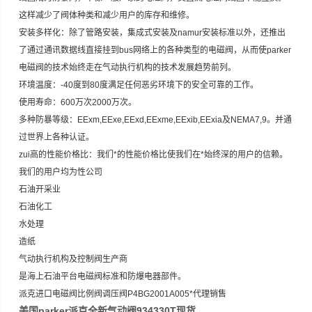
这样减少了阀体种类和减少用户的库存和维修。
安装多样化：除了管路安装，集成式安装及namur安装标准以外，还推出
了通过通讯数据线直接挂到bus网络上的各种类型的电磁阀，从而使parker
电磁阀的技术始终走在气动执行机构的技术发展趋势前列。
环境温度：-40度到80度满足任何恶劣环境下的安全可靠的工作。
使用寿命：600万次2000万次。
多种防暴等级：EExm,EExe,EExd,EExme,EExib,EExia及NEMA7,9。并通
过世界上各种认证。
zui高的性能价格比：我们*的性能价格比使我们在*始终深的用户的信赖。
我们的用户均为性公司
石油开采业
石油化工
水处理
造纸
气动执行机构及控制阀生产商
是海上石油平台电磁阀标准和防爆电器部件。
派克进口电磁阀比例阀调压阀P4BG2001A005*代理销售
美国parker派克全新气动阀934330T现货