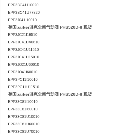
EPP3BC41110020
EPP3BC41U77820
EPP3J041I10010
美国parker派克全新气动阀 PHS520D-8 现货
EPP3JC21I19510
EPP3JC41DA0610
EPP3JC41U11510
EPP3JC41U15010
EPP3JO21U60010
EPP3JO41I60010
EPP3PC11I10010
EPP3PC11U11510
美国parker派克全新气动阀 PHS520D-8 现货
EPP33C81I10010
EPP33C81I60010
EPP33C81U10010
EPP33C81U60010
EPP33C81U70010