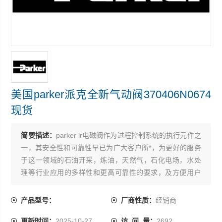
美国parker派克全新气动阀370406N0674
现货
简要描述：
parker lr电磁阀作为过程控制系统的执行元件之
一，其安全性和可靠性早已为广大客户所*，为更好的服务
于这一领域的石油开采，炼油，天然气，石化电场，水处
理等行业应用的多样性和更高可靠性的要求，及方便用户
和设计院的选型 美国parker派克全新气动阀370406N0674
现货
产品型号：
厂商性质：
经销商
更新时间：
2025-10-27
访 问 量：
2692