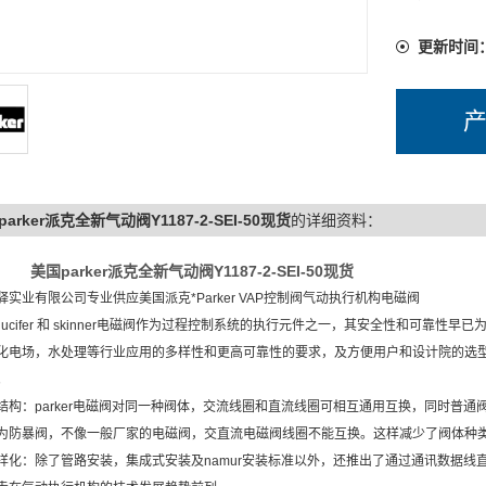
更新时间
arker派克全新气动阀Y1187-2-SEI-50现货
的详细资料：
美国parker派克全新气动阀Y1187-2-SEI-50现货
驿实业有限公司专业供应美国派克*Parker VAP控制阀气动执行机构电磁阀
er lucifer 和 skinner电磁阀作为过程控制系统的执行元件之一，其安全性和
化电场，水处理等行业应用的多样性和更高可靠性的要求，及方便用户和设计院的选型。特从l
。
结构：parker电磁阀对同一种阀体，交流线圈和直流线圈可相互通用互换，同时普通
为防暴阀，不像一般厂家的电磁阀，交直流电磁阀线圈不能互换。这样减少了阀体种
样化：除了管路安装，集成式安装及namur安装标准以外，还推出了通过通讯数据线直接