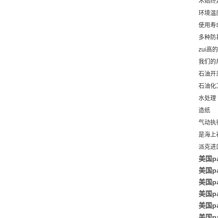
术始终
环境温
使用寿命
多种防暴
zui
我们的
石油开
石油化
水处理
造纸
气动执
是海上
派克进口
美国p
美国pa
美国p
美国pa
美国p
美国p