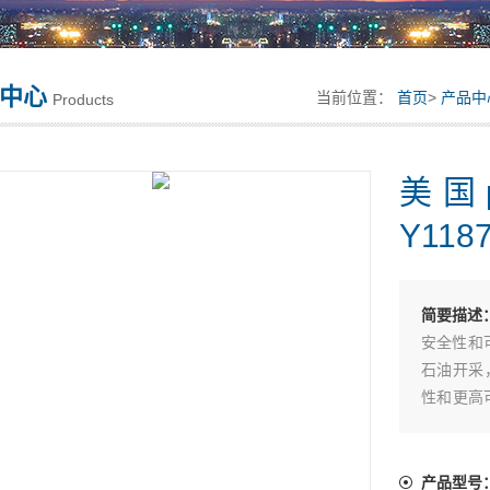
中心
当前位置：
首页
>
产品中
Products
美国
Y118
简要描述
安全性和
石油开采
性和更高
派克全新气动
产品型号