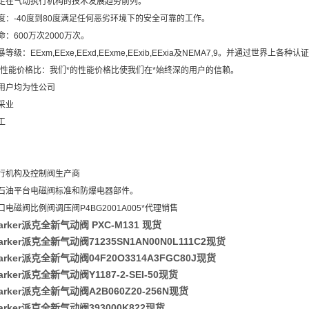
走在气动执行机构的技术发展趋势前列。
度：-40度到80度满足任何恶劣环境下的安全可靠的工作。
：600万次2000万次。
等级：EExm,EExe,EExd,EExme,EExib,EExia及NEMA7,9。并通过世界上各种认
高的性能价格比：我们*的性能价格比使我们在*始终深的用户的信赖。
用户均为性公司
采业
工
行机构及控制阀生产商
石油平台电磁阀标准和防爆电器部件。
电磁阀比例阀调压阀P4BG2001A005*代理销售
arker派克全新气动阀 PXC-M131 现货
rker派克全新气动阀71235SN1AN00N0L111C2现货
arker派克全新气动阀04F20O3314A3FGC80J现货
rker派克全新气动阀Y1187-2-SEI-50现货
arker派克全新气动阀A2B060Z20-256N现货
arker派克全新气动阀393000K822现货