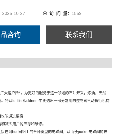
：
2025-10-27
访 问 量：
1559
产品咨询
联系我们
可靠性早已为广大客户所*，为更好的服务于这一领域的石油开采，炼油，天然
ucifer和skinner中挑选出一部分常用的控制阀气动执行机构
阀也能通过更换
类和减少用户的库存和维修。
挂到bus网络上的各种类型的电磁阀，从而使parker电磁阀的技