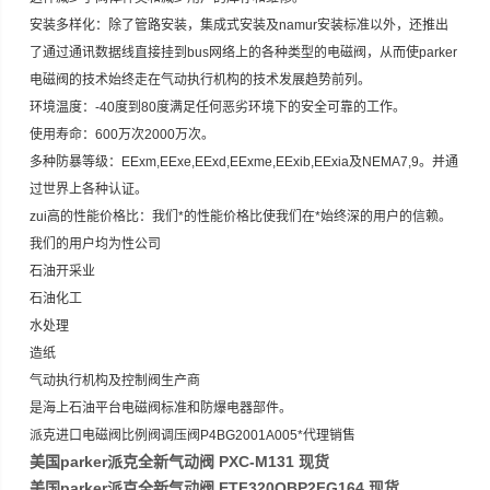
安装多样化：除了管路安装，集成式安装及namur安装标准以外，还推出
了通过通讯数据线直接挂到bus网络上的各种类型的电磁阀，从而使parker
电磁阀的技术始终走在气动执行机构的技术发展趋势前列。
环境温度：-40度到80度满足任何恶劣环境下的安全可靠的工作。
使用寿命：600万次2000万次。
多种防暴等级：EExm,EExe,EExd,EExme,EExib,EExia及NEMA7,9。并通
过世界上各种认证。
zui高的性能价格比：我们*的性能价格比使我们在*始终深的用户的信赖。
我们的用户均为性公司
石油开采业
石油化工
水处理
造纸
气动执行机构及控制阀生产商
是海上石油平台电磁阀标准和防爆电器部件。
派克进口电磁阀比例阀调压阀P4BG2001A005*代理销售
美国parker派克全新气动阀 PXC-M131 现货
美国parker派克全新气动阀 ETF320QBP2FG164 现货