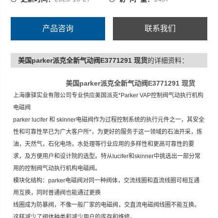
产品咨询
联系我们
美国parker派克全新气动阀E3771291 现货
的详细资料：
美国parker派克全新气动阀E3771291 现货
上海康驿实业有限公司专业供应美国派克*Parker VAP控制阀气动执行机构
电磁阀
parker lucifer 和 skinner电磁阀作为过程控制系统的执行元件之一，其安全
性和可靠性早已为广大客户所*，为更好的服务于这一领域的石油开采，炼
油，天然气，石化电场，水处理等行业应用的多样性和更高可靠性的要
求，及方便用户和设计院的选型。特从lucifer和skinner中挑选出一部分常
用的控制阀气动执行机构电磁阀。
模块化结构：parker电磁阀对同一种阀体，交流线圈和直流线圈可相互通
用互换，同时普通阀也能通过更换
线圈成为防暴阀，不像一般厂家的电磁阀，交直流电磁阀线圈不能互换。
这样减少了阀体种类和减少用户的库存和维修。