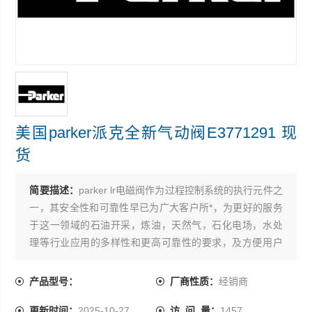
美国parker派克全新气动阀E3771291 现
货
简要描述：
parker lr电磁阀作为过程控制系统的执行元件之
一，其安全性和可靠性早已为广大客户所*，为更好的服务
于这一领域的石油开采，炼油，天然气，石化电场，水处
理等行业应用的多样性和更高可靠性的要求，及方便用户
和设计院的选型 美国parker派克全新气动阀E3771291 现
货
产品型号：
厂商性质：
经销商
更新时间：
2025-10-27
访 问 量：
1457