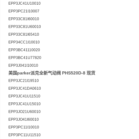
EPP3JC41U10010
EPP3PC21I10007
EPP33C81I60010
EPP33C81U60010
EPP33C81I65410
EPP34CC1I10010
EPP3BC41110020
EPP3BC41U77820
EPP3J041I10010
美国parker派克全新气动阀 PHS520D-8 现货
EPP3JC21I19510
EPP3JC41DA0610
EPP3JC41U11510
EPP3JC41U15010
EPP3JO21U60010
EPP3JO41I60010
EPP3PC11I10010
EPP3PC11U11510