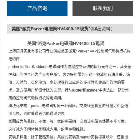
产品咨询
联系我们
美国*派克Parker电磁阀HV4400-15现货
的详细资料：
美国*派克Parker电磁阀HV4400-15现货
上海康驿实业有限公司专业供应美国派克*Parker VAP控制阀气动执行机构
电磁阀
parker lucifer 和 skinner电磁阀作为过程控制系统的执行元件之一，其安全
性和可靠性早已为广大客户所*，为更好的服务于这一领域的石油开采，炼
油，天然气，石化电场，水处理等行业应用的多样性和更高可靠性的要
求，及方便用户和设计院的选型。特从lucifer和skinner中挑选出一部分常
用的控制阀气动执行机构电磁阀。
模块化结构：parker电磁阀对同一种阀体，交流线圈和直流线圈可相互通
用互换，同时普通阀也能通过更换
线圈成为防暴阀，不像一般厂家的电磁阀，交直流电磁阀线圈不能互换。
这样减少了阀体种类和减少用户的库存和维修。
安装多样化：除了管路安装，集成式安装及namur安装标准以外，还推出