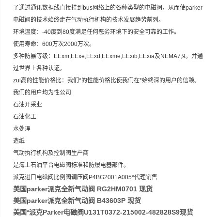
了通过通讯数据线直接挂到bus网络上的各种类型的电磁阀，从而使parker
电磁阀的技术始终走在气动执行机构的技术发展趋势前列。
环境温度：-40度到80度满足任何恶劣环境下的安全可靠的工作。
使用寿命：600万次2000万次。
多种防暴等级：EExm,EExe,EExd,EExme,EExib,EExia及NEMA7,9。并通
过世界上各种认证。
zui高的性能价格比：我们*的性能价格比使我们在*始终深的用户的信赖。
我们的用户均为性公司
石油开采业
石油化工
水处理
造纸
气动执行机构及控制阀生产商
是海上石油平台电磁阀标准和防爆电器部件。
派克进口电磁阀比例阀调压阀P4BG2001A005*代理销售
美国parker派克全新气动阀 RG2HM0701 现货
美国parker派克全新气动阀 B43603P 现货
美国*派克Parker电磁阀U131T0372-215002-482828S9现货