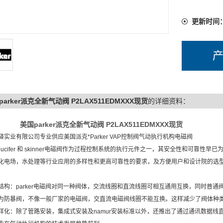
更新时间
parker派克全新气动阀 P2LAX511EDMXXX现货
的详细资料：
美国parker派克全新气动阀 P2LAX511EDMXXX现货
驿实业有限公司专业供应美国派克*Parker VAP控制阀气动执行机构电磁阀
er lucifer 和 skinner电磁阀作为过程控制系统的执行元件之一，其安全性和
化电场，水处理等行业应用的多样性和更高可靠性的要求，及方便用户和设计院的选型。特从l
。
结构：parker电磁阀对同一种阀体，交流线圈和直流线圈可相互通用互换，同时普通
为防暴阀，不像一般厂家的电磁阀，交直流电磁阀线圈不能互换。这样减少了阀体种
样化：除了管路安装，集成式安装及namur安装标准以外，还推出了通过通讯数据线直接