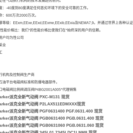
走在气动执行机构的技术发展趋势前列。
度：-40度到80度满足任何恶劣环境下的安全可靠的工作。
：600万次2000万次。
等级：EExm,EExe,EExd,EExme,EExib,EExia及NEMA7,9。并通过世界上各种认
高的性能价格比：我们*的性能价格比使我们在*始终深的用户的信赖。
用户均为性公司
采业
工
行机构及控制阀生产商
石油平台电磁阀标准和防爆电器部件。
电磁阀比例阀调压阀P4BG2001A005*代理销售
arker派克全新气动阀 PXC-M131 现货
arker派克全新气动阀 P2LAX511EDMXXX现货
rker派克全新气动阀 PGF0631400 PGF.0631.400 现货
rker派克全新气动阀 PGB0631400 PGB.0631.400 现货
rker派克全新气动阀 PGB0631060 PGB.0631.060 现货
rker派克全新气动阀 345L01 7345LDC1LNM8 现货