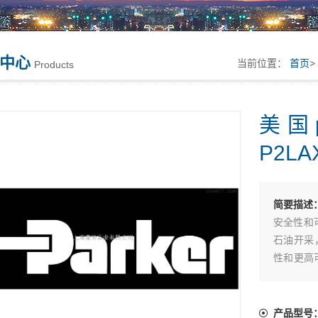
中心
当前位置：
首页
>
Products
美国
P2LA
简要描述
安全性和
石油开采
性和更高
派克全新气
产品型号