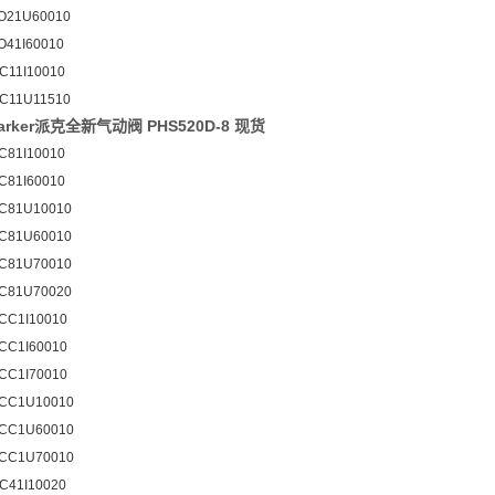
O21U60010
O41I60010
C11I10010
C11U11510
rker派克全新气动阀 PHS520D-8 现货
C81I10010
C81I60010
C81U10010
C81U60010
C81U70010
C81U70020
CC1I10010
CC1I60010
CC1I70010
CC1U10010
CC1U60010
CC1U70010
C41I10020