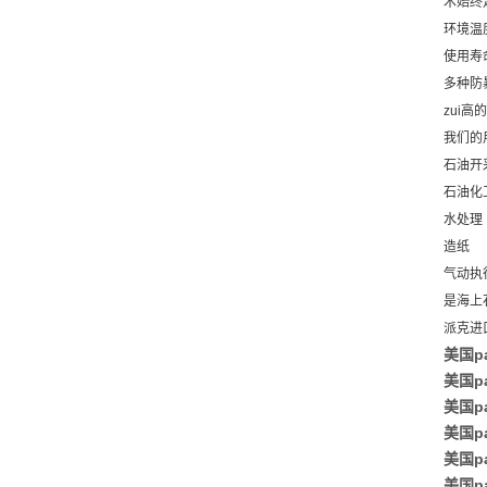
术始终
环境温
使用寿命
多种防暴
zui
我们的
石油开
石油化
水处理
造纸
气动执
是海上
派克进口
美国p
美国p
美国pa
美国pa
美国pa
美国pa