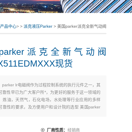
产品中心
> >
派克液压Parker
> 美国parker派克全新气动阀
P2LAX511EDMXXX现货
parker派克全新气动阀
X511EDMXXX现货
：
parker lr电磁阀作为过程控制系统的执行元件之一，其
可靠性早已为广大客户所*，为更好的服务于这一领域的
，炼油，天然气，石化电场，水处理等行业应用的多样
可靠性的要求，及方便用户和设计院的选型 美国parker
动阀 P2LAX511EDMXXX现货
：
厂商性质：
经销商