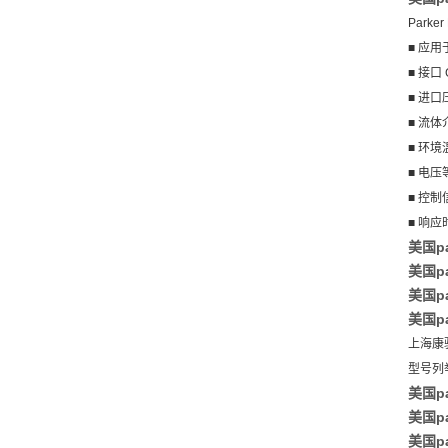
Parke
■ 应
■ 接口 G
■ 进口压
■ 流体
■ 环境温
■ 电压等
■ 控制信
■ 响应时
美国p
美国pa
美国pa
美国pa
上海康
型号列
美国p
美国pa
美国pa