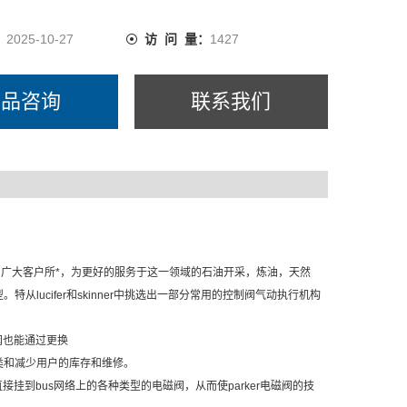
：
2025-10-27
访 问 量：
1427
产品咨询
联系我们
可靠性早已为广大客户所*，为更好的服务于这一领域的石油开采，炼油，天然
ucifer和skinner中挑选出一部分常用的控制阀气动执行机构
阀也能通过更换
类和减少用户的库存和维修。
挂到bus网络上的各种类型的电磁阀，从而使parker电磁阀的技