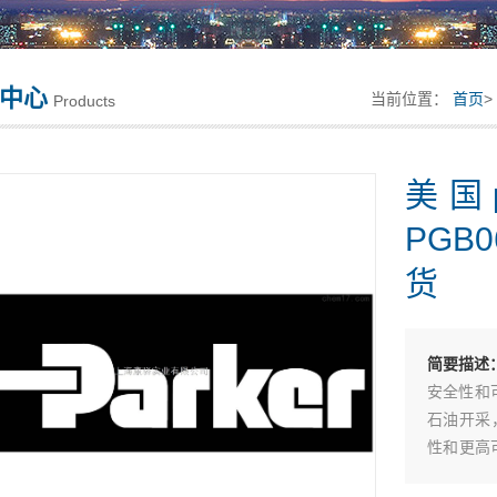
中心
当前位置：
首页
>
Products
美国
PGB0
货
简要描述
安全性和
石油开采
性和更高
派克全新气动