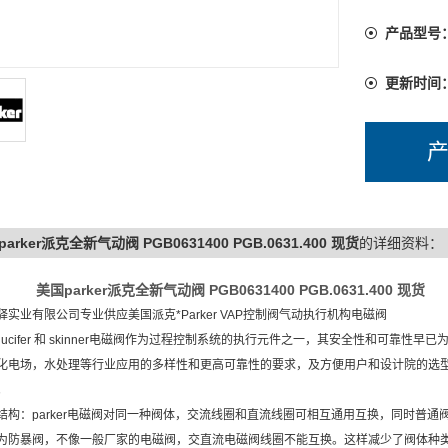
产品型号
更新时间
arker派克全新气动阀 PGB0631400 PGB.0631.400 现货
的详细资料：
美国parker派克全新气动阀 PGB0631400 PGB.0631.400 现货
驿实业有限公司专业供应美国派克*Parker VAP控制阀气动执行机构电磁阀
er lucifer 和 skinner电磁阀作为过程控制系统的执行元件之一，其安全性和
化电场，水处理等行业应用的多样性和更高可靠性的要求，及方便用户和设计院的选型。特从l
。
结构：parker电磁阀对同一种阀体，交流线圈和直流线圈可相互通用互换，同时普通
为防暴阀，不像一般厂家的电磁阀，交直流电磁阀线圈不能互换。这样减少了阀体种