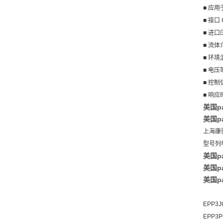
■ 应
■ 接口 G
■ 进口压
■ 流体
■ 环境温
■ 电压等
■ 控制信
■ 响应时
美国p
美国pa
上海康
型号列
美国p
美国pa
美国pa
EPP3J
EPP3P