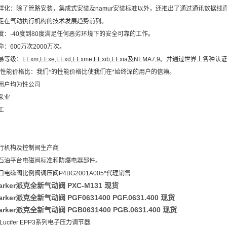
样化：除了管路安装，集成式安装及namur安装标准以外，还推出了通过通讯数据线直接
走在气动执行机构的技术发展趋势前列。
度：-40度到80度满足任何恶劣环境下的安全可靠的工作。
：600万次2000万次。
等级：EExm,EExe,EExd,EExme,EExib,EExia及NEMA7,9。并通过世界上各种认
高的性能价格比：我们*的性能价格比使我们在*始终深的用户的信赖。
用户均为性公司
采业
工
行机构及控制阀生产商
石油平台电磁阀标准和防爆电器部件。
电磁阀比例阀调压阀P4BG2001A005*代理销售
arker派克全新气动阀 PXC-M131 现货
rker派克全新气动阀 PGF0631400 PGF.0631.400 现货
rker派克全新气动阀 PGB0631400 PGB.0631.400 现货
r Lucifer EPP3系列电子压力调节器