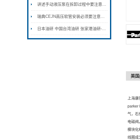
讲述手动液压泵在拆卸过程中要注意的地方
瑞典CEJN高压软管安装必须要注意的事项
日本油研 中国台湾油研 张家港油研-YUKEN
美国p
上海康
park
气，石
电磁阀
模块化
线圈成