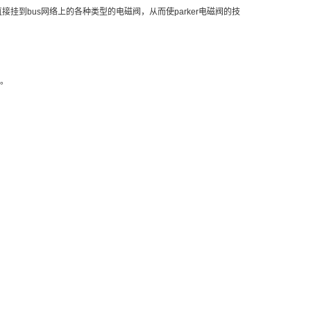
挂到bus网络上的各种类型的电磁阀，从而使parker电磁阀的技
证。