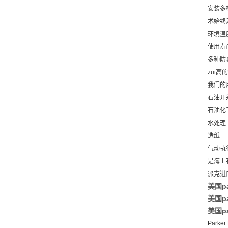
安装多
术始终
环境温
使用寿命
多种防暴
zui
我们的
石油开
石油化
水处理
造纸
气动执
是海上
派克进口
美国p
美国pa
美国pa
Parke