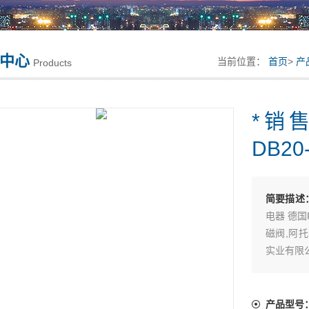
中心
当前位置：
首页
>
产
Products
*销售
DB20-
简要描述
电器 德国
磁阀,阿托
实业有限
*销售原装力士
产品型号