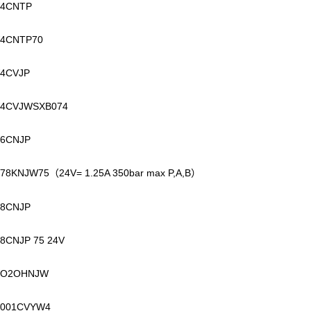
4CNTP
4CNTP70
4CVJP
4CVJWSXB074
6CNJP
78KNJW75
24V= 1.25A 350bar max P,A,B
（
）
8CNJP
8CNJP 75 24V
O2OHNJW
001CVYW4