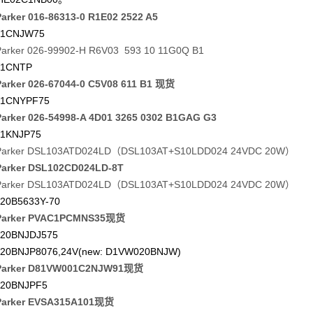
rker 016-86313-0 R1E02 2522 A5
1CNJW75
rker 026-99902-H R6V03 593 10 11G0Q B1
1CNTP
rker 026-67044-0 C5V08 611 B1 现货
1CNYPF75
rker 026-54998-A 4D01 3265 0302 B1GAG G3
1KNJP75
arker DSL103ATD024LD（DSL103AT+S10LDD024 24VDC 20W）
arker DSL102CD024LD-8T
arker DSL103ATD024LD（DSL103AT+S10LDD024 24VDC 20W）
20B5633Y-70
arker PVAC1PCMNS35现货
20BNJDJ575
20BNJP8076,24V(new: D1VW020BNJW)
arker D81VW001C2NJW91现货
20BNJPF5
arker EVSA315A101现货