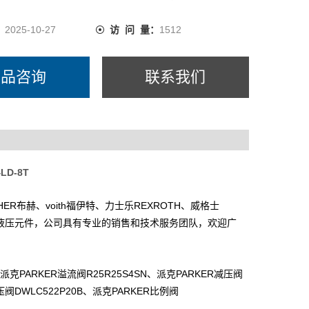
：
2025-10-27
访 问 量：
1512
产品咨询
联系我们
4LD-8T
HER
voith
REXROTH
布赫、
福伊特、力士乐
、威格士
液压元件，公司具有专业的销售和技术服务团队，欢迎广
PARKER
R25R25S4SN
PARKER
派克
溢流阀
、派克
减压阀
DWLC522P20B
PARKER
压阀
、派克
比例阀