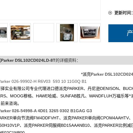
更新时间
Parker DSL102CD024LD-8T
的详细资料：
*派克Parker DSL102CD02
rker 026-99902-H R6V03 593 10 11G0Q B1
PARKER
DENISON
BUC
康驿实业有限公司专业代理进口德派克
、丹尼逊
、
ERS
MOOG
HAWE
SUNFAB
WANDFLUH
、
穆格、
哈威、
胜凡、
万福乐等*
户前来咨询。
rker 026-54998-A 4D01 3265 0302 B1GAG G3
ARKER
FM4DDFVHT
PARKER
CPOM4AAHTV
单向节流阀
、派克
单向阀
、
60H10V1P
PARKER
BD15AAANB10
PARKER
、派克
伺服阀
、派克
比例减
HE02C1NB00
。