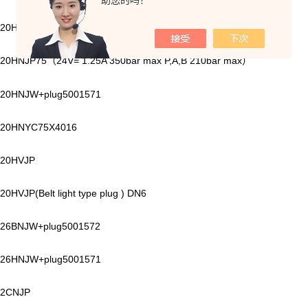
助您的吗？
20HNJP
20HNJP75
24V= 1.25A 350bar max P,A,B 210bar max
（
）
20HNJW+plug5001571
20HNYC75X4016
20HVJP
0HVJP(Belt light type plug ) DN6
26BNJW+plug5001572
26HNJW+plug5001571
2CNJP