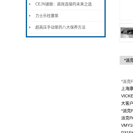
CEJN速联：高效连接的未来之选
力士乐柱塞泵
超高压手动泵的八大保养方法
*派克
*派克Pa
上海
VICK
大客
*派克Pa
P
派克
VMY1
D31F