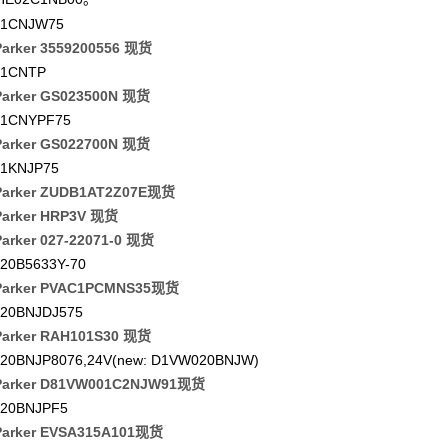
1CNJW75
arker 3559200556 现货
1CNTP
arker GS023500N 现货
1CNYPF75
arker GS022700N 现货
1KNJP75
arker ZUDB1AT2Z07E现货
arker HRP3V 现货
arker 027-22071-0 现货
20B5633Y-70
arker PVAC1PCMNS35现货
20BNJDJ575
arker RAH101S30 现货
20BNJP8076,24V(new: D1VW020BNJW)
arker D81VW001C2NJW91现货
20BNJPF5
arker EVSA315A101现货