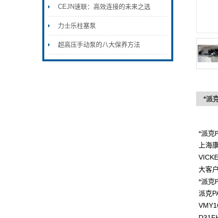
CEJN速联：高效连接的未来之选
力士乐柱塞泵
超高压手动泵的八大保养方法
*派克
*派克P
上海
VICK
大客
*派克P
P
派克
VMY1
D31F