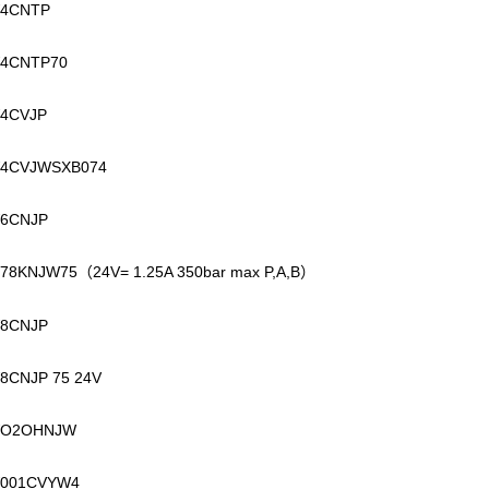
4CNTP
4CNTP70
4CVJP
4CVJWSXB074
6CNJP
78KNJW75
24V= 1.25A 350bar max P,A,B
（
）
8CNJP
8CNJP 75 24V
O2OHNJW
001CVYW4