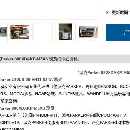
更新时间
Parker 880XDAKP-M5XS 现货
的详细资料：
*派克Parker 880XDAKP-M
arker L90LS-06-VH11-034A 现货
PARKER
DENISON
BUC
康驿实业有限公司专业代理进口德派克
、丹尼逊
、
ERS
MOOG
HAWE
SUNFAB
WANDFLUH
、
穆格、
哈威、
胜凡、
万福乐等*
户前来咨询。
arker 880XDAKP-M5XS 现货
ARKER
FM4DDFVHT
PARKER
CPOM4AAHTV
单向节流阀
、派克
单向阀
、
60H10V1P
PARKER
BD15AAANB10
PARKER
、派克
伺服阀
、派克
比例减
HE02C1NB00
。