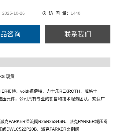
：
2025-10-26
访 问 量：
1448
产品咨询
联系我们
5XS 现货
HER
voith
REXROTH
布赫、
福伊特、力士乐
、威格士
液压元件，公司具有专业的销售和技术服务团队，欢迎广
PARKER
R25R25S4SN
PARKER
派克
溢流阀
、派克
减压阀
DWLC522P20B
PARKER
压阀
、派克
比例阀