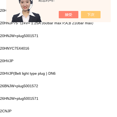
助您的吗？
20HNJP
20HNJP75
24V= 1.25A 350bar max P,A,B 210bar max
（
）
20HNJW+plug5001571
20HNYC75X4016
20HVJP
0HVJP(Belt light type plug ) DN6
26BNJW+plug5001572
26HNJW+plug5001571
2CNJP