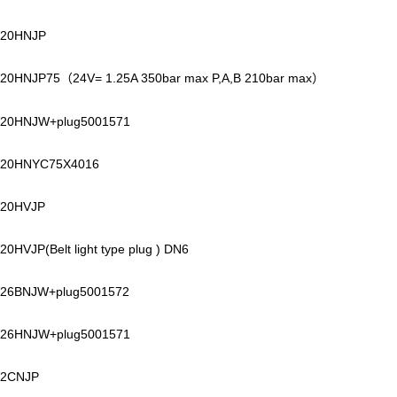
20HNJP
20HNJP75
24V= 1.25A 350bar max P,A,B 210bar max
（
）
20HNJW+plug5001571
20HNYC75X4016
20HVJP
0HVJP(Belt light type plug ) DN6
26BNJW+plug5001572
26HNJW+plug5001571
2CNJP