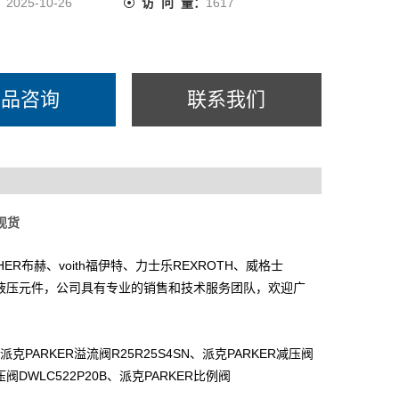
：
2025-10-26
访 问 量：
1617
产品咨询
联系我们
S现货
HER
voith
REXROTH
布赫、
福伊特、力士乐
、威格士
液压元件，公司具有专业的销售和技术服务团队，欢迎广
PARKER
R25R25S4SN
PARKER
派克
溢流阀
、派克
减压阀
DWLC522P20B
PARKER
压阀
、派克
比例阀