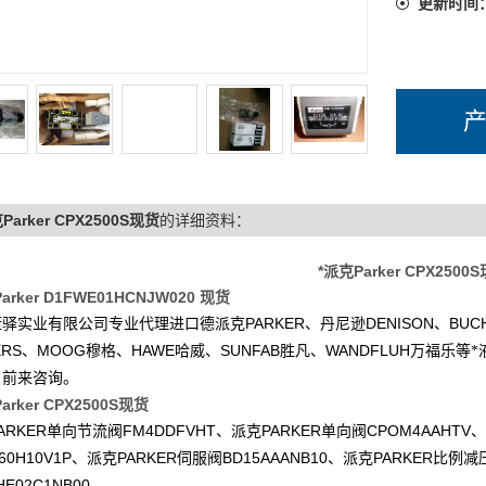
更新时间
Parker CPX2500S现货
的详细资料：
*派克Parker CPX2500
arker D1FWE01HCNJW020 现货
PARKER
DENISON
BUC
康驿实业有限公司专业代理进口德派克
、丹尼逊
、
ERS
MOOG
HAWE
SUNFAB
WANDFLUH
、
穆格、
哈威、
胜凡、
万福乐等*
户前来咨询。
arker CPX2500S现货
ARKER
FM4DDFVHT
PARKER
CPOM4AAHTV
单向节流阀
、派克
单向阀
、
60H10V1P
PARKER
BD15AAANB10
PARKER
、派克
伺服阀
、派克
比例减
HE02C1NB00
。