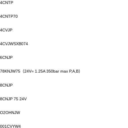
4CNTP
4CNTP70
4CVJP
4CVJWSXB074
6CNJP
78KNJW75
24V= 1.25A 350bar max P,A,B
（
）
8CNJP
8CNJP 75 24V
O2OHNJW
001CVYW4