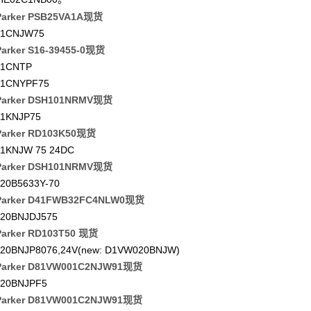
arker PSB25VA1A现货
1CNJW75
arker S16-39455-0现货
1CNTP
1CNYPF75
arker DSH101NRMV现货
1KNJP75
arker RD103K50现货
1KNJW 75 24DC
arker DSH101NRMV现货
20B5633Y-70
arker D41FWB32FC4NLW0现货
20BNJDJ575
arker RD103T50 现货
20BNJP8076,24V(new: D1VW020BNJW)
arker D81VW001C2NJW91现货
20BNJPF5
arker D81VW001C2NJW91现货