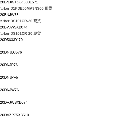
20BNJW+plug5001571
arker D1FDE50MA9NS00 现货
20BNJW75
arker DS101CR-20 现货
20BVJWSXB074
arker DS101CR-20 现货
20D5633Y-70
20DNJDJ576
20DNJP76
20DNJPF5
20DNJW76
20DVJWSXB074
20DVZP75XB510