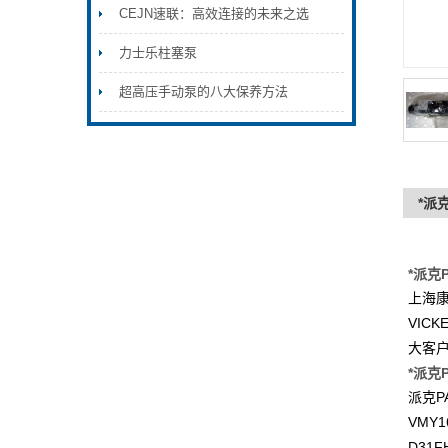
CEJN速联：高效连接的未来之选
力士乐柱塞泵
超高压手动泵的八大保养方法
*派克
*派克P
上海
VICK
大客
*派克P
P
派克
VMY1
D31F