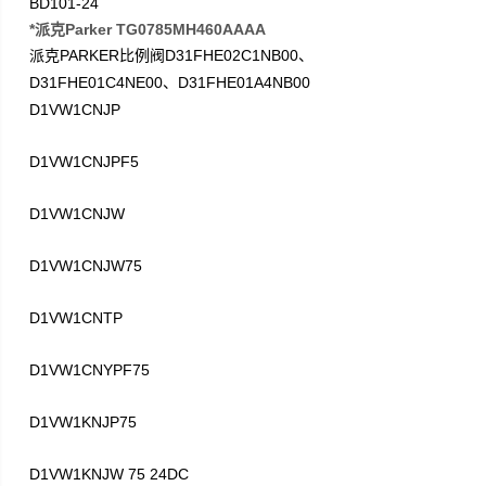
BD101-24
*派克Parker TG0785MH460AAAA
PARKER
D31FHE02C1NB00
派克
比例阀
、
D31FHE01C4NE00
D31FHE01A4NB00
、
D1VW1CNJP
D1VW1CNJPF5
D1VW1CNJW
D1VW1CNJW75
D1VW1CNTP
D1VW1CNYPF75
D1VW1KNJP75
D1VW1KNJW 75 24DC