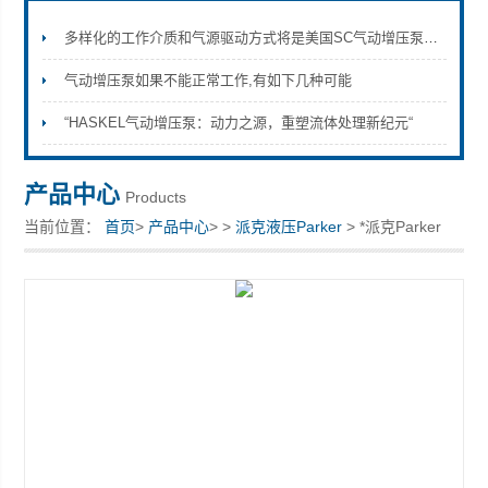
多样化的工作介质和气源驱动方式将是美国SC气动增压泵的发展趋势
气动增压泵如果不能正常工作,有如下几种可能
上海康驿实业有限公司
“HASKEL气动增压泵：动力之源，重塑流体处理新纪元“
产品中心
Products
当前位置：
首页
>
产品中心
> >
派克液压Parker
> *派克Parker
TG0785MH460AAAA