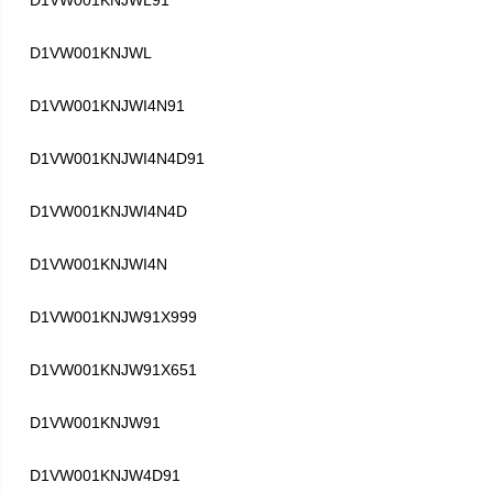
D1VW001KNJWL91
D1VW001KNJWL
D1VW001KNJWI4N91
D1VW001KNJWI4N4D91
D1VW001KNJWI4N4D
D1VW001KNJWI4N
D1VW001KNJW91X999
D1VW001KNJW91X651
D1VW001KNJW91
D1VW001KNJW4D91