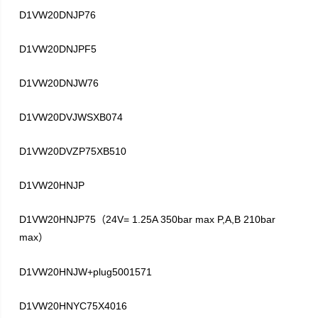
D1VW20DNJP76
D1VW20DNJPF5
D1VW20DNJW76
D1VW20DVJWSXB074
D1VW20DVZP75XB510
D1VW20HNJP
D1VW20HNJP75
24V= 1.25A 350bar max P,A,B 210bar
（
max
）
D1VW20HNJW+plug5001571
D1VW20HNYC75X4016