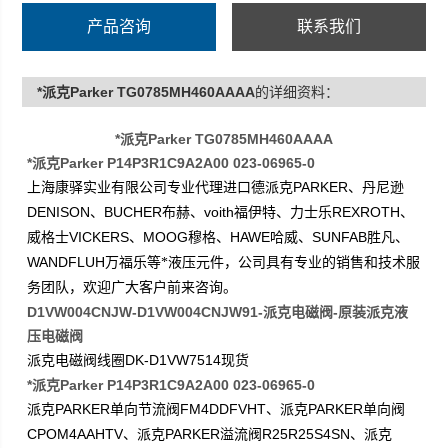
产品咨询
联系我们
*派克Parker TG0785MH460AAAA
的详细资料：
*派克Parker TG0785MH460AAAA
*派克Parker P14P3R1C9A2A00 023-06965-0
PARKER
上海康驿实业有限公司专业代理进口德派克
、丹尼逊
DENISON
BUCHER
voith
REXROTH
、
布赫、
福伊特、力士乐
、
VICKERS
MOOG
HAWE
SUNFAB
威格士
、
穆格、
哈威、
胜凡、
WANDFLUH
万福乐等*液压元件，公司具有专业的销售和技术服
务团队，欢迎广大客户前来咨询。
D1VW004CNJW-D1VW004CNJW91-派克电磁阀-原装派克液
压电磁阀
DK-D1VW7514
派克电磁阀线圈
现货
*派克Parker P14P3R1C9A2A00 023-06965-0
PARKER
FM4DDFVHT
PARKER
派克
单向节流阀
、派克
单向阀
CPOM4AAHTV
PARKER
R25R25S4SN
、派克
溢流阀
、派克