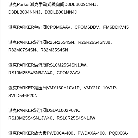
Parker
D3DLB009CN4J
派克
派克手动式换向阀
、
D3DLB004NN4J
D3DLB001NN4J
、
PARKER
CPOM6AAV
CPOM6DDV
FM6DDKV45
派克
单向阀
、
、
PARKER
R25R25S4SN
R25R25S4SN38
派克
溢流阀
、
、
R32M07S4SN
R32M35S4SN
、
PARKER
RS10M25S4SN1JW
派克
溢流阀
、
RS10M25S4SN9JW40
CPOM2AAV
、
PARKER
VMY160H10V1P
VMY210L10V1P
派克
减压阀
、
、
SVLD546P20N
PARKER
DSDA1002P07K
派克
溢流阀
、
RS10M25S4SN1JW40
RS10R25S4SN1JW
、
PARKER
PWD00A-400
PWDXXA-400
PQDXXA-
派克
放大板
、
、