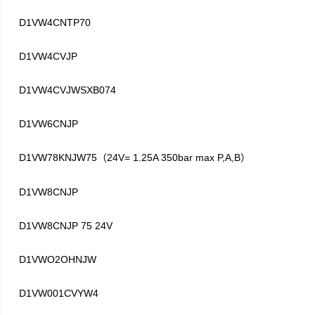
D1VW4CNTP70
D1VW4CVJP
D1VW4CVJWSXB074
D1VW6CNJP
D1VW78KNJW75
24V= 1.25A 350bar max P,A,B
（
）
D1VW8CNJP
D1VW8CNJP 75 24V
D1VWO2OHNJW
D1VW001CVYW4