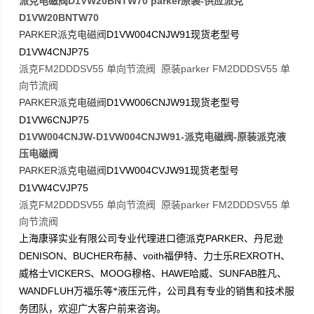
派克电磁阀D1VW20BNTW70 parker原装-供应派克
D1VW20BNTW70
PARKER
D1VW004CNJW91
派克电磁阀
现货老型号
D1VW4CNJP75
派克FM2DDDSV55 单向节流阀 原装parker FM2DDDSV55 单
向节流阀
PARKER
D1VW006CNJW91
派克电磁阀
现货老型号
D1VW6CNJP75
D1VW004CNJW-D1VW004CNJW91-派克电磁阀-原装派克液
压电磁阀
PARKER
D1VW004CVJW91
派克电磁阀
现货老型号
D1VW4CVJP75
派克FM2DDDSV55 单向节流阀 原装parker FM2DDDSV55 单
向节流阀
PARKER
上海康驿实业有限公司专业代理进口德派克
、丹尼逊
DENISON
BUCHER
voith
REXROTH
、
布赫、
福伊特、力士乐
、
VICKERS
MOOG
HAWE
SUNFAB
威格士
、
穆格、
哈威、
胜凡、
WANDFLUH
万福乐等*液压元件，公司具有专业的销售和技术服
务团队，欢迎广大客户前来咨询。