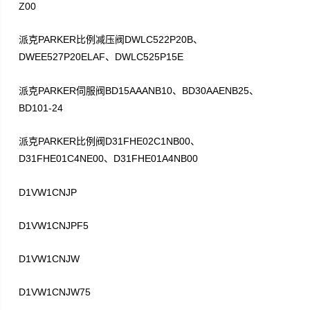
Z00
PARKER
DWLC522P20B
派克
比例减压阀
、
DWEE527P20ELAF
DWLC525P15E
、
PARKER
BD15AAANB10
BD30AAENB25
派克
伺服阀
、
、
BD101-24
PARKER
D31FHE02C1NB00
派克
比例阀
、
D31FHE01C4NE00
D31FHE01A4NB00
、
D1VW1CNJP
D1VW1CNJPF5
D1VW1CNJW
D1VW1CNJW75