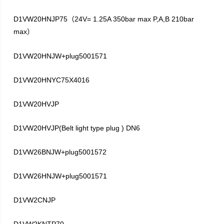
D1VW20HNJP75
24V= 1.25A 350bar max P,A,B 210bar
（
max
）
D1VW20HNJW+plug5001571
D1VW20HNYC75X4016
D1VW20HVJP
D1VW20HVJP(Belt light type plug ) DN6
D1VW26BNJW+plug5001572
D1VW26HNJW+plug5001571
D1VW2CNJP