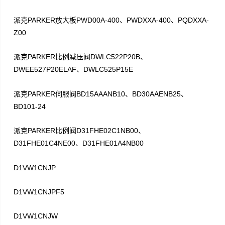
PARKER
PWD00A-400
PWDXXA-400
PQDXXA-
派克
放大板
、
、
Z00
PARKER
DWLC522P20B
派克
比例减压阀
、
DWEE527P20ELAF
DWLC525P15E
、
PARKER
BD15AAANB10
BD30AAENB25
派克
伺服阀
、
、
BD101-24
PARKER
D31FHE02C1NB00
派克
比例阀
、
D31FHE01C4NE00
D31FHE01A4NB00
、
D1VW1CNJP
D1VW1CNJPF5
D1VW1CNJW