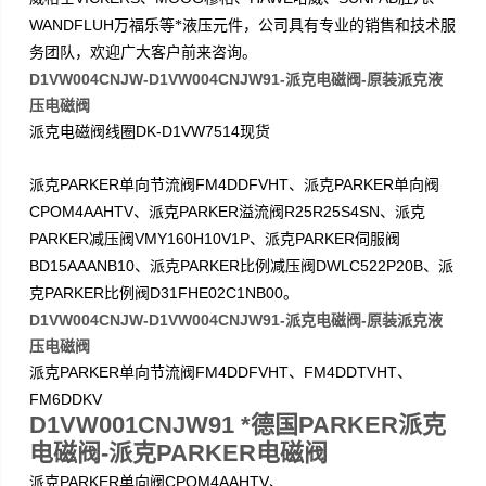
WANDFLUH
万福乐等*液压元件，公司具有专业的销售和技术服
务团队，欢迎广大客户前来咨询。
D1VW004CNJW-D1VW004CNJW91-派克电磁阀-原装派克液
压电磁阀
DK-D1VW7514
派克电磁阀线圈
现货
PARKER
FM4DDFVHT
PARKER
派克
单向节流阀
、派克
单向阀
CPOM4AAHTV
PARKER
R25R25S4SN
、派克
溢流阀
、派克
PARKER
VMY160H10V1P
PARKER
减压阀
、派克
伺服阀
BD15AAANB10
PARKER
DWLC522P20B
、派克
比例减压阀
、派
PARKER
D31FHE02C1NB00
克
比例阀
。
D1VW004CNJW-D1VW004CNJW91-派克电磁阀-原装派克液
压电磁阀
PARKER
FM4DDFVHT
FM4DDTVHT
派克
单向节流阀
、
、
FM6DDKV
D1VW001CNJW91 *德国PARKER派克
电磁阀-派克PARKER电磁阀
PARKER
CPOM4AAHTV
派克
单向阀
、