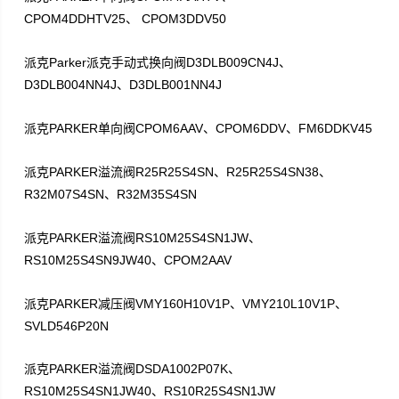
CPOM4DDHTV25
CPOM3DDV50
、
Parker
D3DLB009CN4J
派克
派克手动式换向阀
、
D3DLB004NN4J
D3DLB001NN4J
、
PARKER
CPOM6AAV
CPOM6DDV
FM6DDKV45
派克
单向阀
、
、
PARKER
R25R25S4SN
R25R25S4SN38
派克
溢流阀
、
、
R32M07S4SN
R32M35S4SN
、
PARKER
RS10M25S4SN1JW
派克
溢流阀
、
RS10M25S4SN9JW40
CPOM2AAV
、
PARKER
VMY160H10V1P
VMY210L10V1P
派克
减压阀
、
、
SVLD546P20N
PARKER
DSDA1002P07K
派克
溢流阀
、
RS10M25S4SN1JW40
RS10R25S4SN1JW
、