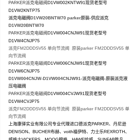
PARKER
D1VW002KNTW91
派克电磁阀
现货老型号
D1VW2KNTP75
派克电磁阀D1VW20BNTW70 parker原装-供应派克
D1VW20BNTW70
PARKER
D1VW004CNJW91
派克电磁阀
现货老型号
D1VW4CNJP75
派克FM2DDDSV55 单向节流阀 原装parker FM2DDDSV55 单
向节流阀
PARKER
D1VW006CNJW91
派克电磁阀
现货老型号
D1VW6CNJP75
D1VW004CNJW-D1VW004CNJW91-派克电磁阀-原装派克液
压电磁阀
PARKER
D1VW004CVJW91
派克电磁阀
现货老型号
D1VW4CVJP75
派克FM2DDDSV55 单向节流阀 原装parker FM2DDDSV55 单
向节流阀
PARKER
上海康驿实业有限公司专业代理进口德派克
、丹尼逊
DENISON
BUCHER
voith
REXROTH
、
布赫、
福伊特、力士乐
、
VICKERS
MOOG
HAWE
SUNFAB
威格士
、
穆格、
哈威、
胜凡、