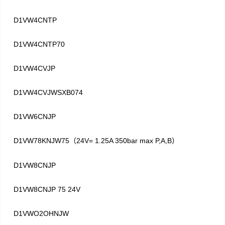
D1VW4CNTP
D1VW4CNTP70
D1VW4CVJP
D1VW4CVJWSXB074
D1VW6CNJP
D1VW78KNJW75
24V= 1.25A 350bar max P,A,B
（
）
D1VW8CNJP
D1VW8CNJP 75 24V
D1VWO2OHNJW