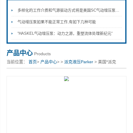
多样化的工作介质和气源驱动方式将是美国SC气动增压泵的发展趋势
气动增压泵如果不能正常工作,有如下几种可能
上海康驿实业有限公司
“HASKEL气动增压泵：动力之源，重塑流体处理新纪元“
产品中心
Products
当前位置：
首页
>
产品中心
> >
派克液压Parker
> 美国*派克
Parker单向阀N600S电磁阀现货