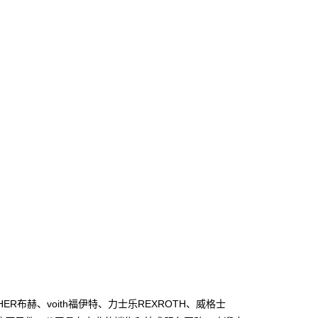
HER
voith
REXROTH
布赫、
福伊特、力士乐
、威格士