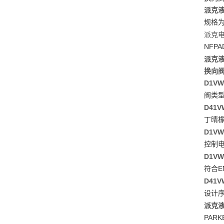
派克液
规格
派克电磁
NFPA
派克液
换向阀 
D1V
阀类
D41V
丁晴
D1V
控制
D1V
E
符合
D41V
设计
派克液压
PARK