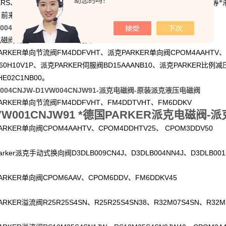
助您的吗？
ERS
MOOG
HAWE
SUNFAB
WANDFLUH
、
穆格、
哈威、
胜凡、
万福乐等*
户前来咨询。
W004CNJW-D1VW004CNJW91-派克电磁阀-原装派克液压电磁阀
DK-D1VW7514
电磁阀线圈
现货
ARKER
FM4DDFVHT
PARKER
CPOM4AAHTV
单向节流阀
、派克
单向阀
、
60H10V1P
PARKER
BD15AAANB10
PARKER
、派克
伺服阀
、派克
比例减
HE02C1NB00
。
W004CNJW-D1VW004CNJW91-派克电磁阀-原装派克液压电磁阀
ARKER
FM4DDFVHT
FM4DDTVHT
FM6DDKV
单向节流阀
、
、
VW001CNJW91 *德国PARKER派克电磁阀-
ARKER
CPOM4AAHTV
CPOM4DDHTV25
CPOM3DDV50
单向阀
、
、
arker
D3DLB009CN4J
D3DLB004NN4J
D3DLB001
派克手动式换向阀
、
、
ARKER
CPOM6AAV
CPOM6DDV
FM6DDKV45
单向阀
、
、
ARKER
R25R25S4SN
R25R25S4SN38
R32M07S4SN
R32M
溢流阀
、
、
、