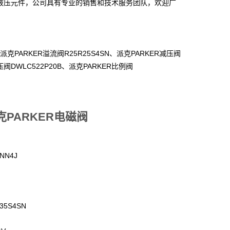
液压元件，公司具有专业的销售和技术服务团队，欢迎广
PARKER
R25R25S4SN
PARKER
派克
溢流阀
、派克
减压阀
DWLC522P20B
PARKER
压阀
、派克
比例阀
派克PARKER电磁阀
NN4J
35S4SN