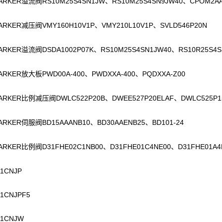
ARKER
RS10M25S4SN1JW
RS10M25S4SN9JW40
CPOM2A
溢流阀
、
、
ARKER
VMY160H10V1P
VMY210L10V1P
SVLD546P20N
减压阀
、
、
ARKER
DSDA1002P07K
RS10M25S4SN1JW40
RS10R25S4
溢流阀
、
、
ARKER
PWD00A-400
PWDXXA-400
PQDXXA-Z00
放大板
、
、
ARKER
DWLC522P20B
DWEE527P20ELAF
DWLC525P1
比例减压阀
、
、
ARKER
BD15AAANB10
BD30AAENB25
BD101-24
伺服阀
、
、
ARKER
D31FHE02C1NB00
D31FHE01C4NE00
D31FHE01A4
比例阀
、
、
1CNJP
1CNJPF5
1CNJW