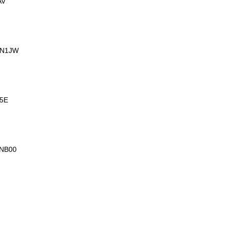
AV
SN1JW
5E
NB00