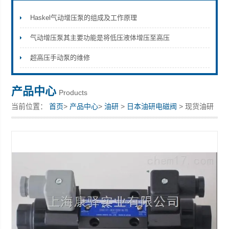
Haskel气动增压泵的组成及工作原理
气动增压泵其主要功能是将低压液体增压至高压
上海康驿实业有限公司
超高压手动泵的维修
产品中心
Products
当前位置：
首页
>
产品中心
>
油研
>
日本油研电磁阀
> 现货油研
电磁阀YUKEN 油研埋入式抗衡阀J-CBCA-I-L