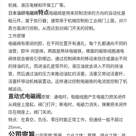
机械、液压电梯和环保工厂等。
特点
日本油研电磁阀
电磁阀是用来控制流体的方向的自动化基
础元件，属于执行器；通常用于机械控制和工业阀门上面，对介
质方面进行控制，从而达到对阀门开关的控制。
工作原理
电磁阀有密闭的腔，在不同位置开有通孔，每个孔都通向不同的
油管，腔中
间是阀，两面是两块电磁铁，哪面的磁铁线圈通电
阀体就会被吸引到哪边，通过控制阀体的移动来挡住或漏出不同
的排油的孔，而进油孔是常开的，液压油就会进入不同的排油
管，然后通过油的压力来推动油缸的活塞，活塞又带动活塞杆，
活塞杆带动机械装置动。这样通过控制电磁铁的电流就控制了机
械运动。
直动式电磁阀
原理：通电时，电磁线圈产生电磁力把关闭件
从阀座上提起，阀门打开；断电时，电磁力消失，弹簧把关闭件
压在阀座上，阀门关闭。
特点：在真空，负压、零压时能正常工作，但通经一般不超过
25mm
。
公司宗旨
“
公司凭借
质量，立业之体：管理，强业之路；效