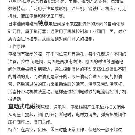
YUKEN
柱塞泵具有容积效率高、节能、控制方式多样、灵活性
强等特点，广泛用于注塑成形机、油压机、钢铁厂、机床、行走
机械、液压电梯和环保工厂等。
特点
日本油研电磁阀
电磁阀是用来控制流体的方向的自动化基
础元件，属于执行器；通常用于机械控制和工业阀门上面，对介
质方面进行控制，从而达到对阀门开关的控制。
工作原理
电磁阀有密闭的腔，在不同位置开有通孔，每个孔都通向不同的
油管，腔中
间是阀，两面是两块电磁铁，哪面的磁铁线圈通电
阀体就会被吸引到哪边，通过控制阀体的移动来挡住或漏出不同
的排油的孔，而进油孔是常开的，液压油就会进入不同的排油
管，然后通过油的压力来推动油缸的活塞，活塞又带动活塞杆，
活塞杆带动机械装置动。这样通过控制电磁铁的电流就控制了机
械运动。
直动式电磁阀
原理：通电时，电磁线圈产生电磁力把关闭件
从阀座上提起，阀门打开；断电时，电磁力消失，弹簧把关闭件
压在阀座上，阀门关闭。
特点：在真空，负压、零压时能正常工作，但通经一般不超过