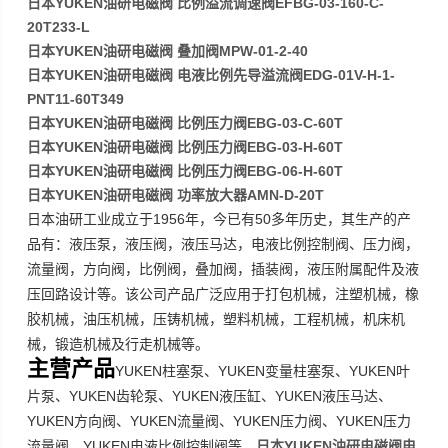
日本YUKEN油研电磁阀 比例溢流调速阀EFBG-03-160-C-
20T233-L
日本YUKEN油研电磁阀 叠加阀MPW-01-2-40
日本YUKEN油研电磁阀 电液比例先导溢流阀EDG-01V-H-1-
PNT11-60T349
日本YUKEN油研电磁阀 比例压力阀EBG-03-C-60T
日本YUKEN油研电磁阀 比例压力阀EBG-03-H-60T
日本YUKEN油研电磁阀 比例压力阀EBG-06-H-60T
日本YUKEN油研电磁阀 功率放大器AMN-D-20T
1956
50
日本油研工业成立于
年，今已有
多年历史，其生产的产
品有：液压泵，液压阀，液压马达，电液比例控制阀、压力阀，
流量阀，方向阀，比例阀，叠加阀，插装阀，液压附属配件及液
压回路设计等。该公司产品广泛应用于打包机械，注塑机械，橡
胶机械，油压机械，压铸机械，塑料机械，工程机械，机床机
械，锻造机械及行走机械等。
主营产品
YUKEN
YUKEN
YUKEN
柱塞泵、
变量柱塞泵、
叶
YUKEN
YUKEN
YUKEN
片泵、
齿轮泵、
液压缸、
液压马达、
YUKEN
YUKEN
YUKEN
YUKEN
方向阀、
流量阀、
压力阀、
压力
YUKEN
日本YUKEN油研电磁阀电
流量阀、
电液比例控制阀等。