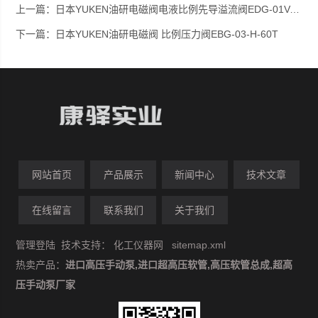
上一篇：
日本YUKEN油研电磁阀电液比例先导溢流阀EDG-01V-H-PNT11-60T
下一篇：
日本YUKEN油研电磁阀 比例压力阀EBG-03-H-60T
网站首页
产品展示
新闻中心
技术文章
在线留言
联系我们
关于我们
管理登陆
技术支持：
化工仪器网
sitemap.xml
热卖产品：
进口高压手动泵,进口超高压软管,高压软管总成,超高
压手动泵厂家