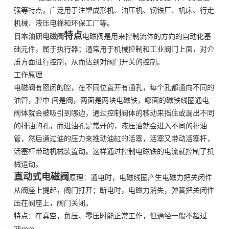
强等特点，广泛用于注塑成形机、油压机、钢铁厂、机床、行走
机械、液压电梯和环保工厂等。
特点
日本油研电磁阀
电磁阀是用来控制流体的方向的自动化基
础元件，属于执行器；通常用于机械控制和工业阀门上面，对介
质方面进行控制，从而达到对阀门开关的控制。
工作原理
电磁阀有密闭的腔，在不同位置开有通孔，每个孔都通向不同的
油管，腔中
间是阀，两面是两块电磁铁，哪面的磁铁线圈通电
阀体就会被吸引到哪边，通过控制阀体的移动来挡住或漏出不同
的排油的孔，而进油孔是常开的，液压油就会进入不同的排油
管，然后通过油的压力来推动油缸的活塞，活塞又带动活塞杆，
活塞杆带动机械装置动。这样通过控制电磁铁的电流就控制了机
械运动。
直动式电磁阀
原理：通电时，电磁线圈产生电磁力把关闭件
从阀座上提起，阀门打开；断电时，电磁力消失，弹簧把关闭件
压在阀座上，阀门关闭。
特点：在真空，负压、零压时能正常工作，但通经一般不超过
25mm
。