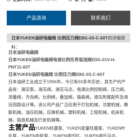
产品咨询
联系我们
日本YUKEN油研电磁阀 比例压力阀EBG-03-C-60T
的详细资
料：
日本油研电磁阀
日本YUKEN油研电磁阀电液比例先导溢流阀EDG-01V-H-
PNT11-60T
日本YUKEN油研电磁阀 比例压力阀EBG-03-C-60T
1956
50
日本油研工业成立于
年，今已有
多年历史，其生产的产
品有：液压泵，液压阀，液压马达，电液比例控制阀、压力阀，
流量阀，方向阀，比例阀，叠加阀，插装阀，液压附属配件及液
压回路设计等。该公司产品广泛应用于打包机械，注塑机械，橡
胶机械，油压机械，压铸机械，塑料机械，工程机械，机床机
械，锻造机械及行走机械等。
主营产品
YUKEN
YUKEN
YUKEN
柱塞泵、
变量柱塞泵、
叶
YUKEN
YUKEN
YUKEN
片泵、
齿轮泵、
液压缸、
液压马达、