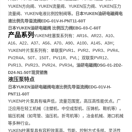
YUKEN
YUKEN
YUKEN
YUKEN
方向阀、
流量阀、
压力阀、
压力
YUKEN
日本YUKEN油研电磁阀电
流量阀、
电液比例控制阀等。
液比例先导溢流阀EDG-01V-H-PNT11-60T
日本YUKEN油研电磁阀 比例压力阀EBG-03-C-60T
产品系列
YUKEN
AR16
AR22
A10
柱塞泵系列有：
、
、
、
A16
A22
A37
A56
A70
A90
A100
A145
A3H
、
、
、
、
、
、
、
、
；
YUKEN
PVR1
PVR2
PVR3
PVR4
叶片泵系列有：单联泵
、
、
、
、
PV2R4A
50T
150T
PV11R
PVL
PVR12
、
、
、
、
；双联泵
、
PVR13
PVR23
PVR24
PVR34
油研电磁阀DSG-01-2D2-
、
、
、
。
D24-N1-50T现货销售
液压泵特点
日本YUKEN油研电磁阀电液比例先导溢流阀EDG-01V-H-
PNT11-60T
YUKEN
叶片泵具有噪声低，流量范围宽，高压高性能优点。广
泛应用在轻工机械（注塑机、中空成型机、压铸机、鞋机等）。
锻压机械（如弯管、油压机、折弯机等），冶金机械、港口机械
等多种行业。
YUKEN
柱塞泵具有容积效率高、节能、控制方式多样、灵活性