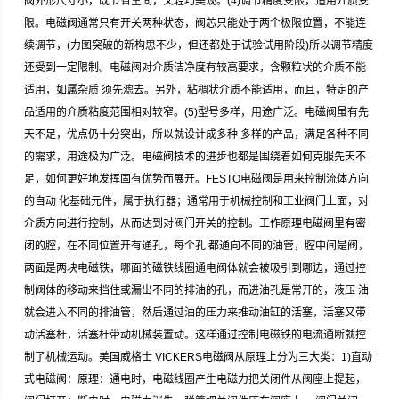
阀外形尺寸小，既节省空间，又轻巧美观。(4)调节精度受限，适用介质受
限。电磁阀通常只有开关两种状态，阀芯只能处于两个极限位置，不能连
续调节，(力图突破的新构思不少，但还都处于试验试用阶段)所以调节精度
还受到一定限制。电磁阀对介质洁净度有较高要求，含颗粒状的介质不能
适用，如属杂质 须先滤去。另外，粘稠状介质不能适用，而且，特定的产
品适用的介质粘度范围相对较窄。(5)型号多样，用途广泛。电磁阀虽有先
天不足，优点仍十分突出，所以就设计成多种 多样的产品，满足各种不同
的需求，用途极为广泛。电磁阀技术的进步也都是围绕着如何克服先天不
足，如何更好地发挥固有优势而展开。FESTO电磁阀是用来控制流体方向
的自动 化基础元件，属于执行器；通常用于机械控制和工业阀门上面，对
介质方向进行控制，从而达到对阀门开关的控制。工作原理电磁阀里有密
闭的腔，在不同位置开有通孔，每个孔 都通向不同的油管，腔中间是阀，
两面是两块电磁铁，哪面的磁铁线圈通电阀体就会被吸引到哪边，通过控
制阀体的移动来挡住或漏出不同的排油的孔，而进油孔是常开的，液压 油
就会进入不同的排油管，然后通过油的压力来推动油缸的活塞，活塞又带
动活塞杆，活塞杆带动机械装置动。这样通过控制电磁铁的电流通断就控
制了机械运动。美国威格士 VICKERS电磁阀从原理上分为三大类：1)直动
式电磁阀：原理：通电时，电磁线圈产生电磁力把关闭件从阀座上提起，