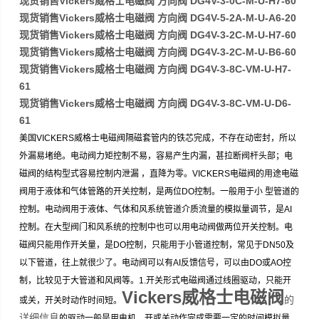
现货销售Vickers威格士电磁阀 方向阀 DG4V-3-0C-M-U-H7-60
现货销售Vickers威格士电磁阀 方向阀 DG4V-5-2A-M-U-A6-20
现货销售Vickers威格士电磁阀 方向阀 DG4V-3-2C-M-U-H7-60
现货销售Vickers威格士电磁阀 方向阀 DG4V-3-2C-M-U-B6-60
现货销售Vickers威格士电磁阀 方向阀 DG4V-3-8C-VM-U-H7-
61
现货销售Vickers威格士电磁阀 方向阀 DG4V-3-8C-VM-U-D6-
61
美国VICKERS威格士电磁阀隔磁套管内的铁芯完成，不存在动密封，所以
外漏易堵绝。电动阀力矩控制不易，容易产生内漏，甚拉断阀杆头部；电
磁阀的结构型式容易控制内泄漏 ，直降为零。VICKERS电磁阀的用途电磁
阀用于液体和气体管路的开关控制，是两位DO控制。一般用于小 型管道的
控制。电动阀用于液体、气体和风系统管道介质流量的模拟量调节，是AI
控制。在大型阀门和风系统的控制中也可以用电动阀做两位开关控制。电
磁阀只能用作开关量，是DO控制，只能用于小管道控制，常见于DN50及
以下管道，往上就很少了。电动阀可以有AI反馈信号，可以由DO或AO控
制，比较见于大管道和风阀等。1.开关形式电磁阀通过线圈驱动，只能开
Vickers威格士电磁阀
的
或关，开关时动作时间短。
详细信息
的驱动一般是用电机，开或关动作完成需要一定的时间模拟量