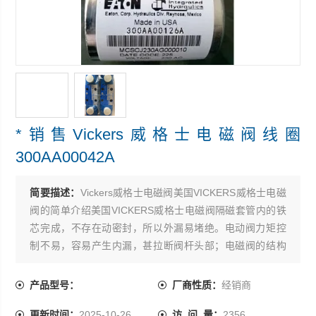
*销售Vickers威格士电磁阀线圈
300AA00042A
简要描述：
Vickers威格士电磁阀美国VICKERS威格士电磁
阀的简单介绍美国VICKERS威格士电磁阀隔磁套管内的铁
芯完成，不存在动密封，所以外漏易堵绝。电动阀力矩控
制不易，容易产生内漏，甚拉断阀杆头部；电磁阀的结构
型式容易控制内泄漏 ，*销售Vickers威格士电磁阀线圈
300AA00042A
产品型号：
厂商性质：
经销商
更新时间：
2025-10-26
访 问 量：
2356