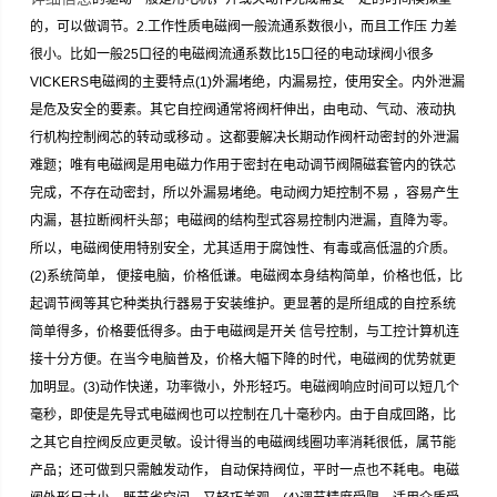
的，可以做调节。2.工作性质电磁阀一般流通系数很小，而且工作压 力差
很小。比如一般25口径的电磁阀流通系数比15口径的电动球阀小很多
VICKERS电磁阀的主要特点(1)外漏堵绝，内漏易控，使用安全。内外泄漏
是危及安全的要素。其它自控阀通常将阀杆伸出，由电动、气动、液动执
行机构控制阀芯的转动或移动 。这都要解决长期动作阀杆动密封的外泄漏
难题；唯有电磁阀是用电磁力作用于密封在电动调节阀隔磁套管内的铁芯
完成，不存在动密封，所以外漏易堵绝。电动阀力矩控制不易 ，容易产生
内漏，甚拉断阀杆头部；电磁阀的结构型式容易控制内泄漏，直降为零。
所以，电磁阀使用特别安全，尤其适用于腐蚀性、有毒或高低温的介质。
(2)系统简单， 便接电脑，价格低谦。电磁阀本身结构简单，价格也低，比
起调节阀等其它种类执行器易于安装维护。更显著的是所组成的自控系统
简单得多，价格要低得多。由于电磁阀是开关 信号控制，与工控计算机连
接十分方便。在当今电脑普及，价格大幅下降的时代，电磁阀的优势就更
加明显。(3)动作快递，功率微小，外形轻巧。电磁阀响应时间可以短几个
毫秒，即使是先导式电磁阀也可以控制在几十毫秒内。由于自成回路，比
之其它自控阀反应更灵敏。设计得当的电磁阀线圈功率消耗很低，属节能
产品；还可做到只需触发动作， 自动保持阀位，平时一点也不耗电。电磁