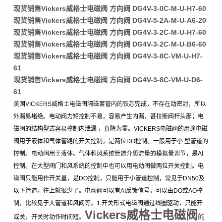
现货销售Vickers威格士电磁阀 方向阀 DG4V-3-0C-M-U-H7-60
现货销售Vickers威格士电磁阀 方向阀 DG4V-5-2A-M-U-A6-20
现货销售Vickers威格士电磁阀 方向阀 DG4V-3-2C-M-U-H7-60
现货销售Vickers威格士电磁阀 方向阀 DG4V-3-2C-M-U-B6-60
现货销售Vickers威格士电磁阀 方向阀 DG4V-3-8C-VM-U-H7-
61
现货销售Vickers威格士电磁阀 方向阀 DG4V-3-8C-VM-U-D6-
61
美国VICKERS威格士电磁阀隔磁套管内的铁芯完成，不存在动密封，所以
外漏易堵绝。电动阀力矩控制不易，容易产生内漏，甚拉断阀杆头部；电
磁阀的结构型式容易控制内泄漏 ，直降为零。VICKERS电磁阀的用途电磁
阀用于液体和气体管路的开关控制，是两位DO控制。一般用于小 型管道的
控制。电动阀用于液体、气体和风系统管道介质流量的模拟量调节，是AI
控制。在大型阀门和风系统的控制中也可以用电动阀做两位开关控制。电
磁阀只能用作开关量，是DO控制，只能用于小管道控制，常见于DN50及
以下管道，往上就很少了。电动阀可以有AI反馈信号，可以由DO或AO控
制，比较见于大管道和风阀等。1.开关形式电磁阀通过线圈驱动，只能开
Vickers威格士电磁阀
的
或关，开关时动作时间短。