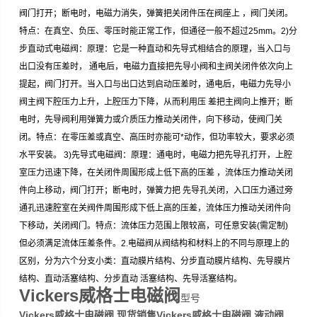
阀门打开；断电时，电磁力消失，弹簧把关闭件压在阀座上 ，阀门关闭。
特点：在真空、负压、零压时能正常工作，但通径一般不超过25mm。2)分
步直动式电磁阀：原理：它是一种直动和先导式相结合的原理，当入口与
出口没有压差时， 通电后，电磁力直接把先导小阀和主阀关闭件依次向上
提起，阀门打开。当入口与出口达到启动压差时，通电后，电磁力先导小
阀主阀下腔压力上升，上腔压力下降，从而利用压 差把主阀向上推开；断
电时，先导阀利用弹簧力或介质压力推动关闭件，向下移动，使阀门关
闭。特点：在零压差或真空、高压时亦能可*动作，但功率较大，要求必须
水平安装。 3)先导式电磁阀：原理：通电时，电磁力把先导孔打开，上腔
室压力迅速下降，在关闭件周围形成上低下高的压差 ，流体压力推动关闭
件向上移动，阀门打开；断电时，弹簧力把 先导孔关闭，入口压力通过旁
通孔迅速腔室在关阀件周围形成下低上高的压差，流体压力推动关闭件向
下移动，关闭阀门。特点：流体压力范围上限较高，可任意安装(需定制)
但必须满足流体压差条件。2.电磁阀从阀结构和材料上的不同与原理上的
区别，分为六个分支小类：直动膜片结构、分步直动膜片结构、先导膜片
结构、直动活塞结构、分步直动 活塞结构、先导活塞结构。
Vickers威格士电磁阀
型号
Vickers威格士电磁阀 现货销售Vickers威格士电磁阀 液动阀