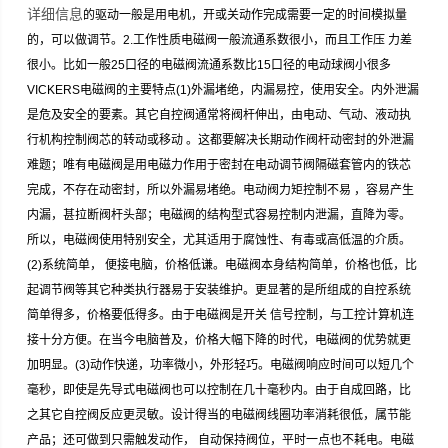
详细信息
的驱动一般是用电机，开或关动作完成需要一定的时间模拟量
的，可以做调节。2.工作性质电磁阀一般流通系数很小，而且工作压 力差
很小。比如一般25口径的电磁阀流通系数比15口径的电动球阀小很多
VICKERS电磁阀的主要特点(1)外漏堵绝，内漏易控，使用安全。内外泄漏
是危及安全的要素。其它自控阀通常将阀杆伸出，由电动、气动、液动执
行机构控制阀芯的转动或移动 。这都要解决长期动作阀杆动密封的外泄漏
难题；唯有电磁阀是用电磁力作用于密封在电动调节阀隔磁套管内的铁芯
完成，不存在动密封，所以外漏易堵绝。电动阀力矩控制不易 ，容易产生
内漏，甚拉断阀杆头部；电磁阀的结构型式容易控制内泄漏，直降为零。
所以，电磁阀使用特别安全，尤其适用于腐蚀性、有毒或高低温的介质。
(2)系统简单， 便接电脑，价格低谦。电磁阀本身结构简单，价格也低，比
起调节阀等其它种类执行器易于安装维护。更显著的是所组成的自控系统
简单得多，价格要低得多。由于电磁阀是开关 信号控制，与工控计算机连
接十分方便。在当今电脑普及，价格大幅下降的时代，电磁阀的优势就更
加明显。(3)动作快递，功率微小，外形轻巧。电磁阀响应时间可以短几个
毫秒，即使是先导式电磁阀也可以控制在几十毫秒内。由于自成回路，比
之其它自控阀反应更灵敏。设计得当的电磁阀线圈功率消耗很低，属节能
产品；还可做到只需触发动作， 自动保持阀位，平时一点也不耗电。电磁