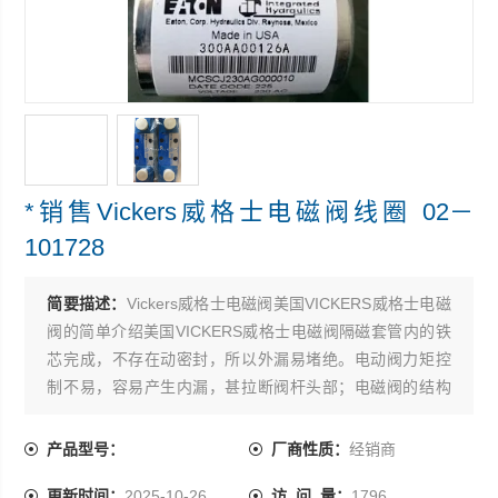
*销售Vickers威格士电磁阀线圈 02－
101728
简要描述：
Vickers威格士电磁阀美国VICKERS威格士电磁
阀的简单介绍美国VICKERS威格士电磁阀隔磁套管内的铁
芯完成，不存在动密封，所以外漏易堵绝。电动阀力矩控
制不易，容易产生内漏，甚拉断阀杆头部；电磁阀的结构
型式容易控制内泄漏 ，*销售Vickers威格士电磁阀线圈 02
－101728
产品型号：
厂商性质：
经销商
更新时间：
2025-10-26
访 问 量：
1796