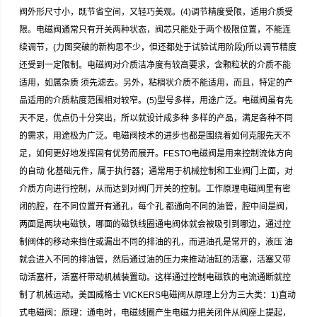
阀外形尺寸小，既节省空间，又轻巧美观。(4)调节精度受限，适用介质受
限。电磁阀通常只有开关两种状态，阀芯只能处于两个极限位置，不能连
续调节，(力图突破的新构思不少，但还都处于试验试用阶段)所以调节精度
还受到一定限制。电磁阀对介质洁净度有较高要求，含颗粒状的介质不能
适用，如属杂质 须先滤去。另外，粘稠状介质不能适用，而且，特定的产
品适用的介质粘度范围相对较窄。(5)型号多样，用途广泛。电磁阀虽有先
天不足，优点仍十分突出，所以就设计成多种 多样的产品，满足各种不同
的需求，用途极为广泛。电磁阀技术的进步也都是围绕着如何克服先天不
足，如何更好地发挥固有优势而展开。FESTO电磁阀是用来控制流体方向
的自动 化基础元件，属于执行器；通常用于机械控制和工业阀门上面，对
介质方向进行控制，从而达到对阀门开关的控制。工作原理电磁阀里有密
闭的腔，在不同位置开有通孔，每个孔 都通向不同的油管，腔中间是阀，
两面是两块电磁铁，哪面的磁铁线圈通电阀体就会被吸引到哪边，通过控
制阀体的移动来挡住或漏出不同的排油的孔，而进油孔是常开的，液压 油
就会进入不同的排油管，然后通过油的压力来推动油缸的活塞，活塞又带
动活塞杆，活塞杆带动机械装置动。这样通过控制电磁铁的电流通断就控
制了机械运动。美国威格士 VICKERS电磁阀从原理上分为三大类：1)直动
式电磁阀：原理：通电时，电磁线圈产生电磁力把关闭件从阀座上提起，