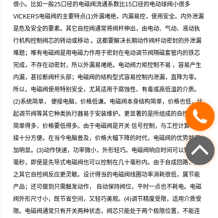
很小。比如一般25口径的电磁阀流通系数比15口径的电动球阀小很多
VICKERS电磁阀的主要特点(1)外漏堵绝，内漏易控，使用安全。内外泄漏
是危及安全的要素。其它自控阀通常将阀杆伸出，由电动、气动、液动执
行机构控制阀芯的转动或移动 。这都要解决长期动作阀杆动密封的外泄漏
难题；唯有电磁阀是用电磁力作用于密封在电动调节阀隔磁套管内的铁芯
完成，不存在动密封，所以外漏易堵绝。电动阀力矩控制不易 ，容易产生
内漏，甚拉断阀杆头部；电磁阀的结构型式容易控制内泄漏，直降为零。
所以，电磁阀使用特别安全，尤其适用于腐蚀性、有毒或高低温的介质。
(2)系统简单， 便接电脑，价格低谦。电磁阀本身结构简单，价格也低，比
起调节阀等其它种类执行器易于安装维护。更显著的是所组成的自控系统
简单得多，价格要低得多。由于电磁阀是开关 信号控制，与工控计算机连
接十分方便。在当今电脑普及，价格大幅下降的时代，电磁阀的优势就更
加明显。(3)动作快递，功率微小，外形轻巧。电磁阀响应时间可以短几个
毫秒，即使是先导式电磁阀也可以控制在几十毫秒内。由于自成回路，比
之其它自控阀反应更灵敏。设计得当的电磁阀线圈功率消耗很低，属节能
产品；还可做到只需触发动作， 自动保持阀位，平时一点也不耗电。电磁
阀外形尺寸小，既节省空间，又轻巧美观。(4)调节精度受限，适用介质受
限。电磁阀通常只有开关两种状态，阀芯只能处于两个极限位置，不能连