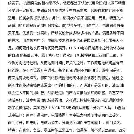
续调节，(力图突破的新构思不少，但还都处于试验试用阶段)所以调节精度
还受到一定限制。电磁阀对介质洁净度有较高要求，含颗粒状的介质不能
适用，如属杂质 须先滤去。另外，粘稠状介质不能适用，而且，特定的产
品适用的介质粘度范围相对较窄。(5)型号多样，用途广泛。电磁阀虽有先
天不足，优点仍十分突出，所以就设计成多种 多样的产品，满足各种不同
的需求，用途极为广泛。电磁阀技术的进步也都是围绕着如何克服先天不
足，如何更好地发挥固有优势而展开。FESTO电磁阀是用来控制流体方向
的自动 化基础元件，属于执行器；通常用于机械控制和工业阀门上面，对
介质方向进行控制，从而达到对阀门开关的控制。工作原理电磁阀里有密
闭的腔，在不同位置开有通孔，每个孔 都通向不同的油管，腔中间是阀，
两面是两块电磁铁，哪面的磁铁线圈通电阀体就会被吸引到哪边，通过控
制阀体的移动来挡住或漏出不同的排油的孔，而进油孔是常开的，液压 油
就会进入不同的排油管，然后通过油的压力来推动油缸的活塞，活塞又带
动活塞杆，活塞杆带动机械装置动。这样通过控制电磁铁的电流通断就控
制了机械运动。美国威格士 VICKERS电磁阀从原理上分为三大类：1)直动
式电磁阀：原理：通电时，电磁线圈产生电磁力把关闭件从阀座上提起，
阀门打开；断电时，电磁力消失，弹簧把关闭件压在阀座上 ，阀门关闭。
特点：在真空、负压、零压时能正常工作，但通径一般不超过25mm。2)分