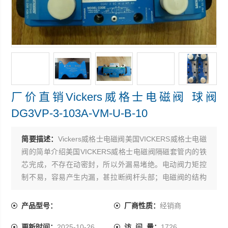
厂价直销Vickers威格士电磁阀 球阀
DG3VP-3-103A-VM-U-B-10
简要描述：
Vickers威格士电磁阀美国VICKERS威格士电磁
阀的简单介绍美国VICKERS威格士电磁阀隔磁套管内的铁
芯完成，不存在动密封，所以外漏易堵绝。电动阀力矩控
制不易，容易产生内漏，甚拉断阀杆头部；电磁阀的结构
型式容易控制内泄漏 ，厂价直销Vickers威格士电磁阀 球阀
DG3VP-3-103A-VM-U-B-10
产品型号：
厂商性质：
经销商
更新时间：
2025-10-26
访 问 量：
1726