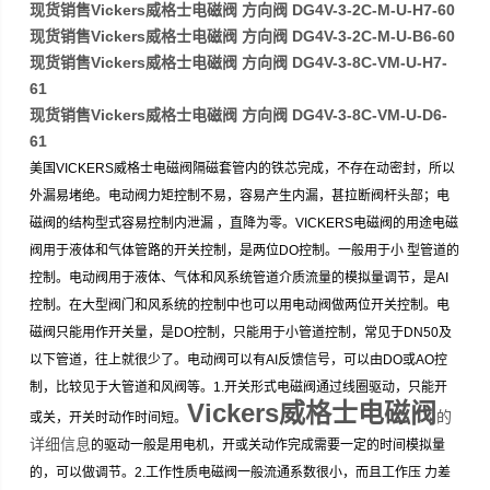
现货销售Vickers威格士电磁阀 方向阀 DG4V-3-2C-M-U-H7-60
现货销售Vickers威格士电磁阀 方向阀 DG4V-3-2C-M-U-B6-60
现货销售Vickers威格士电磁阀 方向阀 DG4V-3-8C-VM-U-H7-
61
现货销售Vickers威格士电磁阀 方向阀 DG4V-3-8C-VM-U-D6-
61
美国VICKERS威格士电磁阀隔磁套管内的铁芯完成，不存在动密封，所以
外漏易堵绝。电动阀力矩控制不易，容易产生内漏，甚拉断阀杆头部；电
磁阀的结构型式容易控制内泄漏 ，直降为零。VICKERS电磁阀的用途电磁
阀用于液体和气体管路的开关控制，是两位DO控制。一般用于小 型管道的
控制。电动阀用于液体、气体和风系统管道介质流量的模拟量调节，是AI
控制。在大型阀门和风系统的控制中也可以用电动阀做两位开关控制。电
磁阀只能用作开关量，是DO控制，只能用于小管道控制，常见于DN50及
以下管道，往上就很少了。电动阀可以有AI反馈信号，可以由DO或AO控
制，比较见于大管道和风阀等。1.开关形式电磁阀通过线圈驱动，只能开
Vickers威格士电磁阀
的
或关，开关时动作时间短。
详细信息
的驱动一般是用电机，开或关动作完成需要一定的时间模拟量
的，可以做调节。2.工作性质电磁阀一般流通系数很小，而且工作压 力差