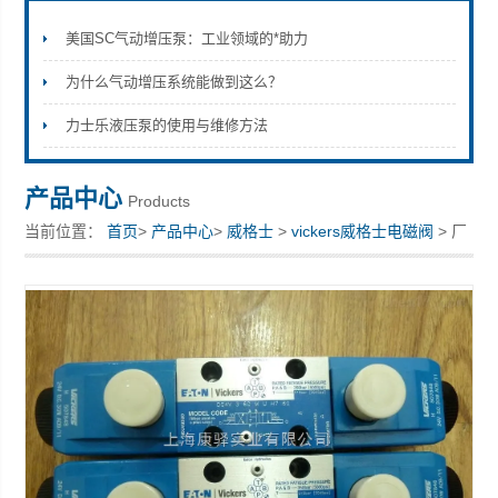
美国SC气动增压泵：工业领域的*助力
为什么气动增压系统能做到这么？
上海康驿实业有限公司
力士乐液压泵的使用与维修方法
产品中心
Products
当前位置：
首页
>
产品中心
>
威格士
>
vickers威格士电磁阀
> 厂
价直销Vickers威格士电磁阀 球阀 DG3VP-3-103A-VM-U-B-10