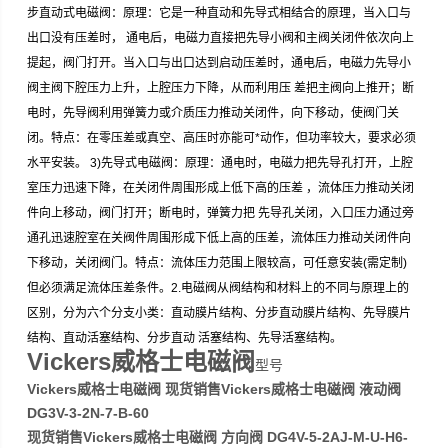
步直动式电磁阀：原理：它是一种直动和先导式相结合的原理，当入口与
出口没有压差时， 通电后，电磁力直接把先导小阀和主阀关闭件依次向上
提起，阀门打开。当入口与出口达到启动压差时，通电后，电磁力先导小
阀主阀下腔压力上升，上腔压力下降，从而利用压 差把主阀向上推开；断
电时，先导阀利用弹簧力或介质压力推动关闭件，向下移动，使阀门关
闭。特点：在零压差或真空、高压时亦能可*动作，但功率较大，要求必须
水平安装。 3)先导式电磁阀：原理：通电时，电磁力把先导孔打开，上腔
室压力迅速下降，在关闭件周围形成上低下高的压差 ，流体压力推动关闭
件向上移动，阀门打开；断电时，弹簧力把 先导孔关闭，入口压力通过旁
通孔迅速腔室在关阀件周围形成下低上高的压差，流体压力推动关闭件向
下移动，关闭阀门。特点：流体压力范围上限较高，可任意安装(需定制)
但必须满足流体压差条件。2.电磁阀从阀结构和材料上的不同与原理上的
区别，分为六个分支小类：直动膜片结构、分步直动膜片结构、先导膜片
结构、直动活塞结构、分步直动 活塞结构、先导活塞结构。
Vickers威格士电磁阀
型号
Vickers威格士电磁阀 现货销售Vickers威格士电磁阀 液动阀
DG3V-3-2N-7-B-60
现货销售Vickers威格士电磁阀 方向阀 DG4V-5-2AJ-M-U-H6-