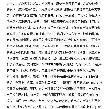
天不足，优点仍十分突出，所以就设计成多种 多样的产品，满足各种不同
的需求，用途极为广泛。电磁阀技术的进步也都是围绕着如何克服先天不
足，如何更好地发挥固有优势而展开。FESTO电磁阀是用来控制流体方向
的自动 化基础元件，属于执行器；通常用于机械控制和工业阀门上面，对
介质方向进行控制，从而达到对阀门开关的控制。工作原理电磁阀里有密
闭的腔，在不同位置开有通孔，每个孔 都通向不同的油管，腔中间是阀，
两面是两块电磁铁，哪面的磁铁线圈通电阀体就会被吸引到哪边，通过控
制阀体的移动来挡住或漏出不同的排油的孔，而进油孔是常开的，液压 油
就会进入不同的排油管，然后通过油的压力来推动油缸的活塞，活塞又带
动活塞杆，活塞杆带动机械装置动。这样通过控制电磁铁的电流通断就控
制了机械运动。美国威格士 VICKERS电磁阀从原理上分为三大类：1)直动
式电磁阀：原理：通电时，电磁线圈产生电磁力把关闭件从阀座上提起，
阀门打开；断电时，电磁力消失，弹簧把关闭件压在阀座上 ，阀门关闭。
特点：在真空、负压、零压时能正常工作，但通径一般不超过25mm。2)分
步直动式电磁阀：原理：它是一种直动和先导式相结合的原理，当入口与
出口没有压差时， 通电后，电磁力直接把先导小阀和主阀关闭件依次向上
提起，阀门打开。当入口与出口达到启动压差时，通电后，电磁力先导小
阀主阀下腔压力上升，上腔压力下降，从而利用压 差把主阀向上推开；断