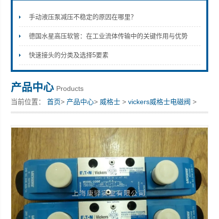
手动液压泵减压不稳定的原因在哪里？
德国水星高压软管：在工业流体传输中的关键作用与优势
上海康驿实业有限公司
快速接头的分类及选择5要素
产品中心
Products
当前位置：
首页
>
产品中心
>
威格士
>
vickers威格士电磁阀
>
*Vickers威格士电磁阀 叠加阀 DGMX2-5-PP-BW-S-30