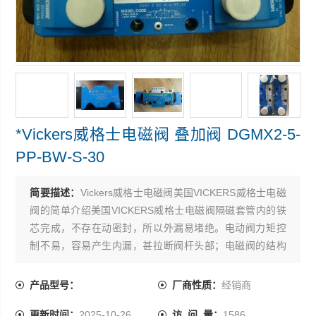
*Vickers威格士电磁阀 叠加阀 DGMX2-5-
PP-BW-S-30
简要描述：
Vickers威格士电磁阀美国VICKERS威格士电磁
阀的简单介绍美国VICKERS威格士电磁阀隔磁套管内的铁
芯完成，不存在动密封，所以外漏易堵绝。电动阀力矩控
制不易，容易产生内漏，甚拉断阀杆头部；电磁阀的结构
型式容易控制内泄漏 ，*Vickers威格士电磁阀 叠加阀
DGMX2-5-PP-BW-S-30
产品型号：
厂商性质：
经销商
更新时间：
2025-10-26
访 问 量：
1586