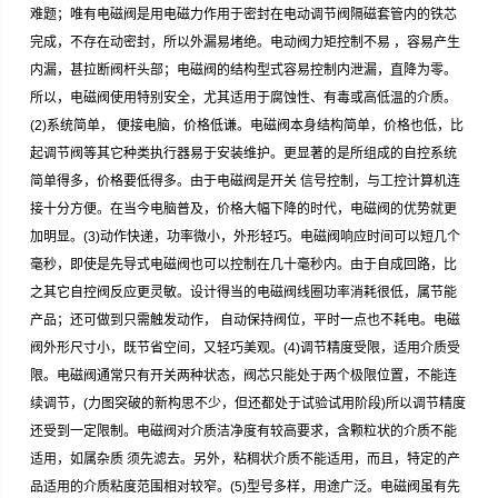
难题；唯有电磁阀是用电磁力作用于密封在电动调节阀隔磁套管内的铁芯
完成，不存在动密封，所以外漏易堵绝。电动阀力矩控制不易 ，容易产生
内漏，甚拉断阀杆头部；电磁阀的结构型式容易控制内泄漏，直降为零。
所以，电磁阀使用特别安全，尤其适用于腐蚀性、有毒或高低温的介质。
(2)系统简单， 便接电脑，价格低谦。电磁阀本身结构简单，价格也低，比
起调节阀等其它种类执行器易于安装维护。更显著的是所组成的自控系统
简单得多，价格要低得多。由于电磁阀是开关 信号控制，与工控计算机连
接十分方便。在当今电脑普及，价格大幅下降的时代，电磁阀的优势就更
加明显。(3)动作快递，功率微小，外形轻巧。电磁阀响应时间可以短几个
毫秒，即使是先导式电磁阀也可以控制在几十毫秒内。由于自成回路，比
之其它自控阀反应更灵敏。设计得当的电磁阀线圈功率消耗很低，属节能
产品；还可做到只需触发动作， 自动保持阀位，平时一点也不耗电。电磁
阀外形尺寸小，既节省空间，又轻巧美观。(4)调节精度受限，适用介质受
限。电磁阀通常只有开关两种状态，阀芯只能处于两个极限位置，不能连
续调节，(力图突破的新构思不少，但还都处于试验试用阶段)所以调节精度
还受到一定限制。电磁阀对介质洁净度有较高要求，含颗粒状的介质不能
适用，如属杂质 须先滤去。另外，粘稠状介质不能适用，而且，特定的产
品适用的介质粘度范围相对较窄。(5)型号多样，用途广泛。电磁阀虽有先