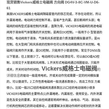
现货销售Vickers威格士电磁阀 方向阀 DG4V-3-8C-VM-U-D6-
61
美国VICKERS威格士电磁阀隔磁套管内的铁芯完成，不存在动密封，所以
外漏易堵绝。电动阀力矩控制不易，容易产生内漏，甚拉断阀杆头部；电
磁阀的结构型式容易控制内泄漏 ，直降为零。VICKERS电磁阀的用途电磁
阀用于液体和气体管路的开关控制，是两位DO控制。一般用于小 型管道的
控制。电动阀用于液体、气体和风系统管道介质流量的模拟量调节，是AI
控制。在大型阀门和风系统的控制中也可以用电动阀做两位开关控制。电
磁阀只能用作开关量，是DO控制，只能用于小管道控制，常见于DN50及
以下管道，往上就很少了。电动阀可以有AI反馈信号，可以由DO或AO控
制，比较见于大管道和风阀等。1.开关形式电磁阀通过线圈驱动，只能开
Vickers威格士电磁阀
的
或关，开关时动作时间短。
详细信息
的驱动一般是用电机，开或关动作完成需要一定的时间模拟量
的，可以做调节。2.工作性质电磁阀一般流通系数很小，而且工作压 力差
很小。比如一般25口径的电磁阀流通系数比15口径的电动球阀小很多
VICKERS电磁阀的主要特点(1)外漏堵绝，内漏易控，使用安全。内外泄漏
是危及安全的要素。其它自控阀通常将阀杆伸出，由电动、气动、液动执
行机构控制阀芯的转动或移动 。这都要解决长期动作阀杆动密封的外泄漏