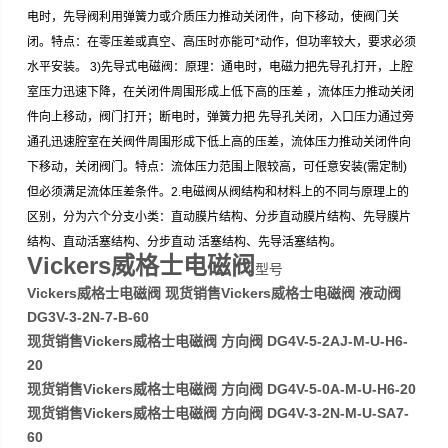
电时，先导阀利用弹簧力或介质压力推动关闭件，向下移动，使阀门关
闭。特点：在零压差或真空、高压时亦能可*动作，但功率较大，要求必须
水平安装。 3)先导式电磁阀：原理：通电时，电磁力把先导孔打开，上腔
室压力迅速下降，在关闭件周围形成上低下高的压差 ，流体压力推动关闭
件向上移动，阀门打开；断电时，弹簧力把 先导孔关闭，入口压力通过旁
通孔迅速腔室在关阀件周围形成下低上高的压差，流体压力推动关闭件向
下移动，关闭阀门。特点：流体压力范围上限较高，可任意安装(需定制)
但必须满足流体压差条件。2.电磁阀从阀结构和材料上的不同与原理上的
区别，分为六个分支小类：直动膜片结构、分步直动膜片结构、先导膜片
结构、直动活塞结构、分步直动 活塞结构、先导活塞结构。
Vickers威格士电磁阀
型号
Vickers威格士电磁阀 现货销售Vickers威格士电磁阀 液动阀
DG3V-3-2N-7-B-60
现货销售Vickers威格士电磁阀 方向阀 DG4V-5-2AJ-M-U-H6-
20
现货销售Vickers威格士电磁阀 方向阀 DG4V-5-0A-M-U-H6-20
现货销售Vickers威格士电磁阀 方向阀 DG4V-3-2N-M-U-SA7-
60