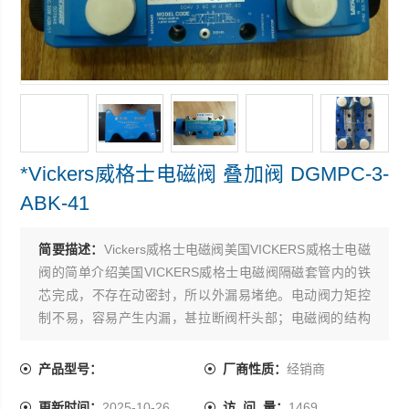
*Vickers威格士电磁阀 叠加阀 DGMPC-3-
ABK-41
简要描述：
Vickers威格士电磁阀美国VICKERS威格士电磁
阀的简单介绍美国VICKERS威格士电磁阀隔磁套管内的铁
芯完成，不存在动密封，所以外漏易堵绝。电动阀力矩控
制不易，容易产生内漏，甚拉断阀杆头部；电磁阀的结构
型式容易控制内泄漏 ，*Vickers威格士电磁阀 叠加阀
DGMPC-3-ABK-41
产品型号：
厂商性质：
经销商
更新时间：
2025-10-26
访 问 量：
1469