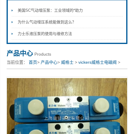
美国SC气动增压泵：工业领域的*助力
为什么气动增压系统能做到这么？
上海康驿实业有限公司
力士乐液压泵的使用与维修方法
产品中心
Products
当前位置：
首页
>
产品中心
>
威格士
>
vickers威格士电磁阀
>
*Vickers威格士电磁阀 叠加阀 DGMPC-3-ABK-41