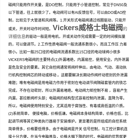
磁阀只能用作开关量，是DO控制，只能用于小管道控制，常见于DN50及
以下管道，往上就很少了。电动阀可以有AI反馈信号，可以由DO或AO控
制，比较见于大管道和风阀等。1.开关形式电磁阀通过线圈驱动，只能开
Vickers威格士电磁阀
的
或关，开关时动作时间短。
详细信息
的驱动一般是用电机，开或关动作完成需要一定的时间模拟量
的，可以做调节。2.工作性质电磁阀一般流通系数很小，而且工作压 力差
很小。比如一般25口径的电磁阀流通系数比15口径的电动球阀小很多
VICKERS电磁阀的主要特点(1)外漏堵绝，内漏易控，使用安全。内外泄漏
是危及安全的要素。其它自控阀通常将阀杆伸出，由电动、气动、液动执
行机构控制阀芯的转动或移动 。这都要解决长期动作阀杆动密封的外泄漏
难题；唯有电磁阀是用电磁力作用于密封在电动调节阀隔磁套管内的铁芯
完成，不存在动密封，所以外漏易堵绝。电动阀力矩控制不易 ，容易产生
内漏，甚拉断阀杆头部；电磁阀的结构型式容易控制内泄漏，直降为零。
所以，电磁阀使用特别安全，尤其适用于腐蚀性、有毒或高低温的介质。
(2)系统简单， 便接电脑，价格低谦。电磁阀本身结构简单，价格也低，比
起调节阀等其它种类执行器易于安装维护。更显著的是所组成的自控系统
简单得多，价格要低得多。由于电磁阀是开关 信号控制，与工控计算机连
接十分方便。在当今电脑普及，价格大幅下降的时代，电磁阀的优势就更