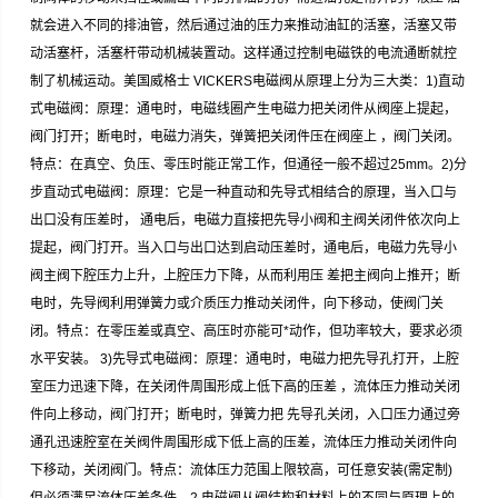
就会进入不同的排油管，然后通过油的压力来推动油缸的活塞，活塞又带
动活塞杆，活塞杆带动机械装置动。这样通过控制电磁铁的电流通断就控
制了机械运动。美国威格士 VICKERS电磁阀从原理上分为三大类：1)直动
式电磁阀：原理：通电时，电磁线圈产生电磁力把关闭件从阀座上提起，
阀门打开；断电时，电磁力消失，弹簧把关闭件压在阀座上 ，阀门关闭。
特点：在真空、负压、零压时能正常工作，但通径一般不超过25mm。2)分
步直动式电磁阀：原理：它是一种直动和先导式相结合的原理，当入口与
出口没有压差时， 通电后，电磁力直接把先导小阀和主阀关闭件依次向上
提起，阀门打开。当入口与出口达到启动压差时，通电后，电磁力先导小
阀主阀下腔压力上升，上腔压力下降，从而利用压 差把主阀向上推开；断
电时，先导阀利用弹簧力或介质压力推动关闭件，向下移动，使阀门关
闭。特点：在零压差或真空、高压时亦能可*动作，但功率较大，要求必须
水平安装。 3)先导式电磁阀：原理：通电时，电磁力把先导孔打开，上腔
室压力迅速下降，在关闭件周围形成上低下高的压差 ，流体压力推动关闭
件向上移动，阀门打开；断电时，弹簧力把 先导孔关闭，入口压力通过旁
通孔迅速腔室在关阀件周围形成下低上高的压差，流体压力推动关闭件向
下移动，关闭阀门。特点：流体压力范围上限较高，可任意安装(需定制)