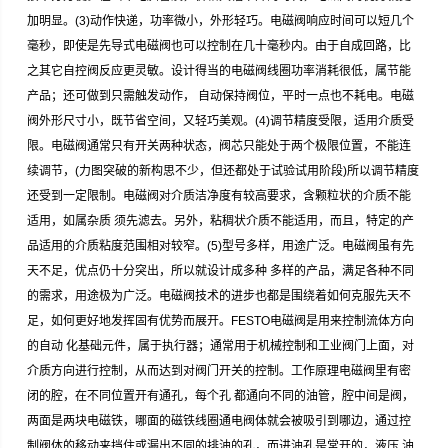
加明显。(3)动作快递，功率微小，外形轻巧。电磁阀响应时间可以短几个
毫秒，即使是先导式电磁阀也可以控制在几十毫秒内。由于自成回路，比
之其它自控阀反应更灵敏。设计得当的电磁阀线圈功率消耗很低，属节能
产品；还可做到只需触发动作， 自动保持阀位，平时一点也不耗电。电磁
阀外形尺寸小，既节省空间，又轻巧美观。(4)调节精度受限，适用介质受
限。电磁阀通常只有开关两种状态，阀芯只能处于两个极限位置，不能连
续调节，(力图突破的新构思不少，但还都处于试验试用阶段)所以调节精度
还受到一定限制。电磁阀对介质洁净度有较高要求，含颗粒状的介质不能
适用，如属杂质 须先滤去。另外，粘稠状介质不能适用，而且，特定的产
品适用的介质粘度范围相对较窄。(5)型号多样，用途广泛。电磁阀虽有先
天不足，优点仍十分突出，所以就设计成多种 多样的产品，满足各种不同
的需求，用途极为广泛。电磁阀技术的进步也都是围绕着如何克服先天不
足，如何更好地发挥固有优势而展开。FESTO电磁阀是用来控制流体方向
的自动 化基础元件，属于执行器；通常用于机械控制和工业阀门上面，对
介质方向进行控制，从而达到对阀门开关的控制。工作原理电磁阀里有密
闭的腔，在不同位置开有通孔，每个孔 都通向不同的油管，腔中间是阀，
两面是两块电磁铁，哪面的磁铁线圈通电阀体就会被吸引到哪边，通过控
制阀体的移动来挡住或漏出不同的排油的孔，而进油孔是常开的，液压 油