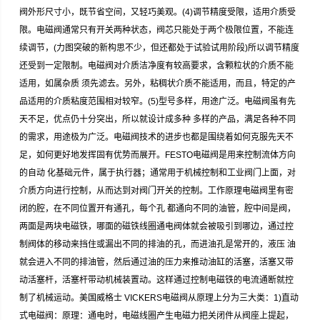
阀外形尺寸小，既节省空间，又轻巧美观。(4)调节精度受限，适用介质受
限。电磁阀通常只有开关两种状态，阀芯只能处于两个极限位置，不能连
续调节，(力图突破的新构思不少，但还都处于试验试用阶段)所以调节精度
还受到一定限制。电磁阀对介质洁净度有较高要求，含颗粒状的介质不能
适用，如属杂质 须先滤去。另外，粘稠状介质不能适用，而且，特定的产
品适用的介质粘度范围相对较窄。(5)型号多样，用途广泛。电磁阀虽有先
天不足，优点仍十分突出，所以就设计成多种 多样的产品，满足各种不同
的需求，用途极为广泛。电磁阀技术的进步也都是围绕着如何克服先天不
足，如何更好地发挥固有优势而展开。FESTO电磁阀是用来控制流体方向
的自动 化基础元件，属于执行器；通常用于机械控制和工业阀门上面，对
介质方向进行控制，从而达到对阀门开关的控制。工作原理电磁阀里有密
闭的腔，在不同位置开有通孔，每个孔 都通向不同的油管，腔中间是阀，
两面是两块电磁铁，哪面的磁铁线圈通电阀体就会被吸引到哪边，通过控
制阀体的移动来挡住或漏出不同的排油的孔，而进油孔是常开的，液压 油
就会进入不同的排油管，然后通过油的压力来推动油缸的活塞，活塞又带
动活塞杆，活塞杆带动机械装置动。这样通过控制电磁铁的电流通断就控
制了机械运动。美国威格士 VICKERS电磁阀从原理上分为三大类：1)直动
式电磁阀：原理：通电时，电磁线圈产生电磁力把关闭件从阀座上提起，