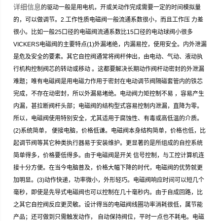
详细信息
的驱动一般是用电机，开或关动作完成需要一定的时间模拟量
的，可以做调节。2.工作性质电磁阀一般流通系数很小，而且工作压 力差
很小。比如一般25口径的电磁阀流通系数比15口径的电动球阀小很多
VICKERS电磁阀的主要特点(1)外漏堵绝，内漏易控，使用安全。内外泄漏
是危及安全的要素。其它自控阀通常将阀杆伸出，由电动、气动、液动执
行机构控制阀芯的转动或移动 。这都要解决长期动作阀杆动密封的外泄漏
难题；唯有电磁阀是用电磁力作用于密封在电动调节阀隔磁套管内的铁芯
完成，不存在动密封，所以外漏易堵绝。电动阀力矩控制不易 ，容易产生
内漏，甚拉断阀杆头部；电磁阀的结构型式容易控制内泄漏，直降为零。
所以，电磁阀使用特别安全，尤其适用于腐蚀性、有毒或高低温的介质。
(2)系统简单， 便接电脑，价格低谦。电磁阀本身结构简单，价格也低，比
起调节阀等其它种类执行器易于安装维护。更显著的是所组成的自控系统
简单得多，价格要低得多。由于电磁阀是开关 信号控制，与工控计算机连
接十分方便。在当今电脑普及，价格大幅下降的时代，电磁阀的优势就更
加明显。(3)动作快递，功率微小，外形轻巧。电磁阀响应时间可以短几个
毫秒，即使是先导式电磁阀也可以控制在几十毫秒内。由于自成回路，比
之其它自控阀反应更灵敏。设计得当的电磁阀线圈功率消耗很低，属节能
产品；还可做到只需触发动作， 自动保持阀位，平时一点也不耗电。电磁