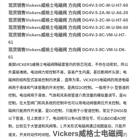
现货销售Vickers威格士电磁阀 方向阀 DG4V-3-0C-M-U-H7-60
现货销售Vickers威格士电磁阀 方向阀 DG4V-5-2A-M-U-A6-20
现货销售Vickers威格士电磁阀 方向阀 DG4V-3-2C-M-U-H7-60
现货销售Vickers威格士电磁阀 方向阀 DG4V-3-2C-M-U-B6-60
现货销售Vickers威格士电磁阀 方向阀 DG4V-3-8C-VM-U-H7-
61
现货销售Vickers威格士电磁阀 方向阀 DG4V-3-8C-VM-U-D6-
61
美国VICKERS威格士电磁阀隔磁套管内的铁芯完成，不存在动密封，所以
外漏易堵绝。电动阀力矩控制不易，容易产生内漏，甚拉断阀杆头部；电
磁阀的结构型式容易控制内泄漏 ，直降为零。VICKERS电磁阀的用途电磁
阀用于液体和气体管路的开关控制，是两位DO控制。一般用于小 型管道的
控制。电动阀用于液体、气体和风系统管道介质流量的模拟量调节，是AI
控制。在大型阀门和风系统的控制中也可以用电动阀做两位开关控制。电
磁阀只能用作开关量，是DO控制，只能用于小管道控制，常见于DN50及
以下管道，往上就很少了。电动阀可以有AI反馈信号，可以由DO或AO控
制，比较见于大管道和风阀等。1.开关形式电磁阀通过线圈驱动，只能开
Vickers威格士电磁阀
的
或关，开关时动作时间短。