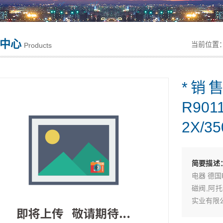
中心
当前位置
Products
*销
R901
2X/3
简要描述
电器 德国
磁阀,阿托
实业有限
*销售原装力