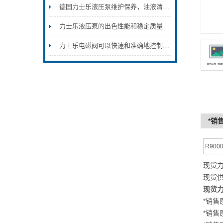
德国力士乐液压泵维护保养，油液清洁度控制密封件更换故障排查方法
力士乐液压泵的出色性能和稳定质量使得它成为各行各业的选择
力士乐电磁阀可以快速和准确地控制液体的流动和压力
*销售
R9000
现货力士
现货供应
现货力士
*销售原
*销售原