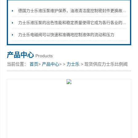
德国力士乐液压泵维护保养，油液清洁度控制密封件更换故障排查方法
力士乐液压泵的出色性能和稳定质量使得它成为各行各业的选择
上海康驿实业有限公司
力士乐电磁阀可以快速和准确地控制液体的流动和压力
产品中心
Products
当前位置：
首页
>
产品中心
> >
力士乐
> 现货供应力士乐比例阀
0811404034 4WRPH6C3B12L-2X/G24Z4/M