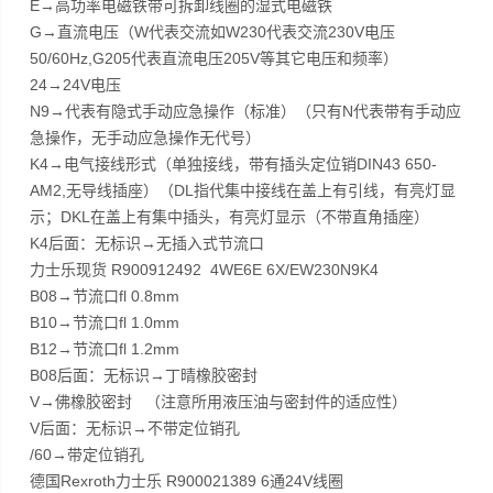
E→高功率电磁铁带可拆卸线圈的湿式电磁铁
G→直流电压（W代表交流如W230代表交流230V电压
50/60Hz,G205代表直流电压205V等其它电压和频率）
24→24V电压
N9→代表有隐式手动应急操作（标准）（只有N代表带有手动应
急操作，无手动应急操作无代号）
K4→电气接线形式（单独接线，带有插头定位销DIN43 650-
AM2,无导线插座）（DL指代集中接线在盖上有引线，有亮灯显
示；DKL在盖上有集中插头，有亮灯显示（不带直角插座）
K4后面：无标识→无插入式节流口
力士乐现货 R900912492 4WE6E 6X/EW230N9K4
B08→节流口fl 0.8mm
B10→节流口fl 1.0mm
B12→节流口fl 1.2mm
B08后面：无标识→丁晴橡胶密封
V→佛橡胶密封 （注意所用液压油与密封件的适应性）
V后面：无标识→不带定位销孔
/60→带定位销孔
德国Rexroth力士乐 R900021389 6通24V线圈