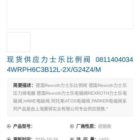
现货供应力士乐比例阀 0811404034
4WRPH6C3B12L-2X/G24Z4/M
简要描述：
德国Rexroth力士乐比例阀 德国Rexroth力士乐
压力继电器 德国Rexroth力士乐电磁阀REXROTH力士乐电
磁阀,HAWE电磁阀,阿托斯ATOS电磁阀,PARKER电磁阀系
列产品是由上海康驿实业有限公司专业供应销售,*
现货供应力士乐比例阀 0811404034 4WRPH6C3B12L-
2X/G24Z4/M
产品型号：
厂商性质：
经销商
更新时间：
2025-10-25
访 问 量：
1402