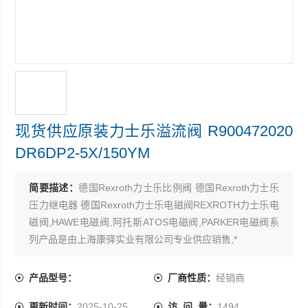
现货供应原装力士乐溢流阀 R900472020
DR6DP2-5X/150YM
简要描述：
德国Rexroth力士乐比例阀 德国Rexroth力士乐
压力继电器 德国Rexroth力士乐电磁阀REXROTH力士乐电
磁阀,HAWE电磁阀,阿托斯ATOS电磁阀,PARKER电磁阀系
列产品是由上海康驿实业有限公司专业供应销售,*
现货供应原装力士乐溢流阀 R900472020 DR6DP2-
5X/150YM
产品型号：
厂商性质：
经销商
更新时间：
2025-10-25
访 问 量：
1494