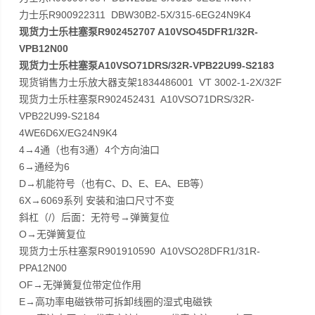
力士乐R900922311 DBW30B2-5X/315-6EG24N9K4
现货力士乐柱塞泵R902452707 A10VSO45DFR1/32R-
VPB12N00
现货力士乐柱塞泵A10VSO71DRS/32R-VPB22U99-S2183
现货销售力士乐放大器支架1834486001 VT 3002-1-2X/32F
现货力士乐柱塞泵R902452431 A10VSO71DRS/32R-
VPB22U99-S2184
4WE6D6X/EG24N9K4
4→4通（也有3通）4个方向油口
6→通经为6
D→机能符号（也有C、D、E、EA、EB等）
6X→6069系列 安装和油口尺寸不变
斜杠（/）后面：无符号→弹簧复位
O→无弹簧复位
现货力士乐柱塞泵R901910590 A10VSO28DFR1/31R-
PPA12N00
OF→无弹簧复位带定位作用
E→高功率电磁铁带可拆卸线圈的湿式电磁铁