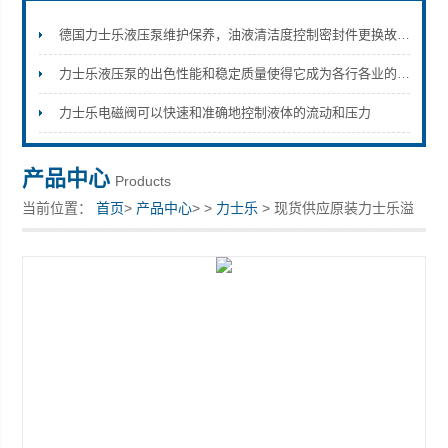
德国力士乐液压泵维护保养，油液清洁度控制密封件更换故障排查方法
力士乐液压泵的出色性能和稳定质量使得它成为各行各业的选择
上海康驿实业有限公司
力士乐电磁阀可以快速和准确地控制液体的流动和压力
产品中心
Products
当前位置：
首页
>
产品中心
> >
力士乐
> 现货供应原装力士乐溢
流阀 R900472020 DR6DP2-5X/150YM