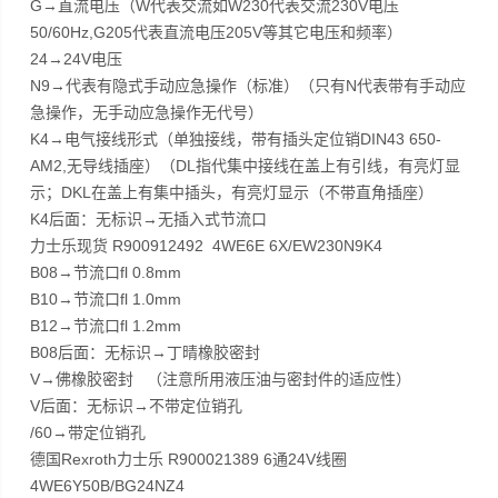
G→直流电压（W代表交流如W230代表交流230V电压
50/60Hz,G205代表直流电压205V等其它电压和频率）
24→24V电压
N9→代表有隐式手动应急操作（标准）（只有N代表带有手动应
急操作，无手动应急操作无代号）
K4→电气接线形式（单独接线，带有插头定位销DIN43 650-
AM2,无导线插座）（DL指代集中接线在盖上有引线，有亮灯显
示；DKL在盖上有集中插头，有亮灯显示（不带直角插座）
K4后面：无标识→无插入式节流口
力士乐现货 R900912492 4WE6E 6X/EW230N9K4
B08→节流口fl 0.8mm
B10→节流口fl 1.0mm
B12→节流口fl 1.2mm
B08后面：无标识→丁晴橡胶密封
V→佛橡胶密封 （注意所用液压油与密封件的适应性）
V后面：无标识→不带定位销孔
/60→带定位销孔
德国Rexroth力士乐 R900021389 6通24V线圈
4WE6Y50B/BG24NZ4