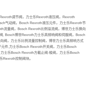
xroth调节阀，力士乐Rexroth液压阀，Rexroth
sch气动阀，Bosch Rexroth液压元件，力士乐Rexroth节
exroth流量阀，Bosch Rexroth比例溢流阀，博世力士乐换向
阀, Bosch博世Rexroth力士乐高频响阀和伺服阀，Bosch
式比例方向阀，力士乐比例流量控制阀，博世力士乐高频响方式
件,力士乐Bosch Rexroth开关阀，力士乐Bosch
力士乐Bosch Rexroth方截止阀-梭阀，力士乐Bosch
乐Rexroth控制阀块。