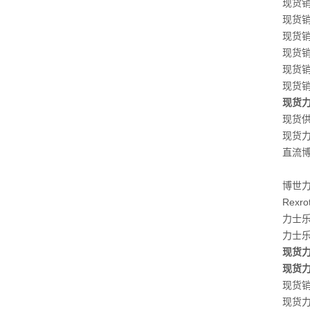
现货销售
现货销售
现货销售
现货销售
现货销售
现货销售
现货力士
现货供应
现货力士
直流博
博世力
Rexr
力士乐R
力士乐R
现货力士
现货力士
现货销售
现货力士