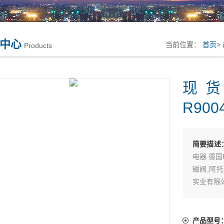
中心
当前位置：
首页
>
Products
现
R9004
简要描述
电器 德国
磁阀,阿托
实业有限
现货供应力士
产品型号