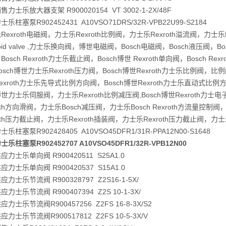
力士乐放大器支架 R900020154 VT 3002-1-2X/48F
乐柱塞泵R902452431 A10VSO71DRS/32R-VPB22U99-S2184
Rexroth电磁阀，力士乐Rexroth比例阀，力士乐Rexroth溢流阀，力士乐Re
noid valve ,力士乐换向阀，博世电磁阀，Bosch电磁阀，Bosch液压阀，Bo
osch Rexroth力士乐截止阀，Bosch博世 Rexroth单向阀，Bosch R
osch博世力士乐Rexroth压力阀，Bosch博世Rexroth力士乐比例阀，比例
exroth力士乐先导式比例方向阀，Bosch博世Rexroth力士乐直动
世力士乐伺服阀，力士乐Rexroth比例减压阀,Bosch博世Rexroth力士电子元
roth方向滑阀，力士乐Bosch减压阀，力士乐Bosch Rexroth方流量控制阀，
roth压力截止阀，力士乐Rexroth插装阀，力士乐Rexroth压力截止阀，力士
乐柱塞泵R902428405 A10VSO45DFR1/31R-PPA12N00-S1648
乐柱塞泵R902452707 A10VSO45DFR1/32R-VPB12N00
力士乐单向阀 R900420511 S25A1.0
力士乐单向阀 R900420537 S15A1.0
力士乐节流阀 R900328797 Z2S16-1-5X/
力士乐节流阀 R900407394 Z2S 10-1-3X/
力士乐节流阀R900457256 Z2FS 16-8-3X/S2
力士乐节流阀R900517812 Z2FS 10-5-3X/V