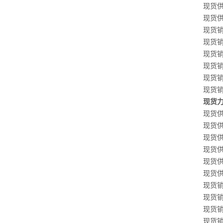
现货供应
现货供应
现货销售
现货销售
现货销售
现货销售
现货销售
现货销售
现货力士
现货供应
现货供应
现货供应
现货供应
现货供应
现货供应
现货销售
现货销售
现货销售
现货销售