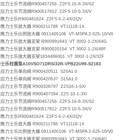
力士乐节流阀R900457256 Z2FS 16-8-3X/S2
力士乐节流阀R900517812 Z2FS 10-5-3X/V
力士乐R900481624 Z2FS 6-2-4X/2QV
力士乐放大器 R900211788 VT11118-1X
力士乐比例放大器 0811405106 VT-MSPA 2-525-10/V0
力士乐放大器支架 R900991843 VT 3002-1-2X/64G
力士乐放大器支架 R900020154 VT 3002-1-2X/48F
力士乐放大器支架1834486001 VT 3002-1-2X/32F
乐柱塞泵A10VSO71DRS/32R-VPB22U99-S2183
力士乐单向阀 R900420511 S25A1.0
力士乐单向阀 R900420537 S15A1.0
力士乐节流阀 R900328797 Z2S16-1-5X/
力士乐节流阀 R900407394 Z2S 10-1-3X/
力士乐节流阀R900457256 Z2FS 16-8-3X/S2
力士乐节流阀R900517812 Z2FS 10-5-3X/V
力士乐R900481624 Z2FS 6-2-4X/2QV
力士乐放大器 R900211788 VT11118-1X
力士乐比例放大器 0811405106 VT-MSPA 2-525-10/V0
力士乐放大器支架 R900991843 VT 3002-1-2X/64G