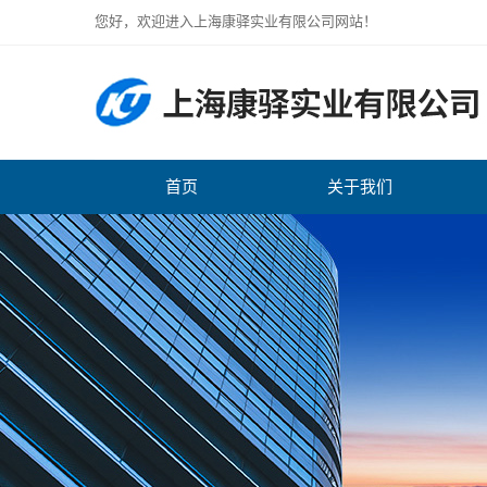
您好，欢迎进入上海康驿实业有限公司网站！
首页
关于我们