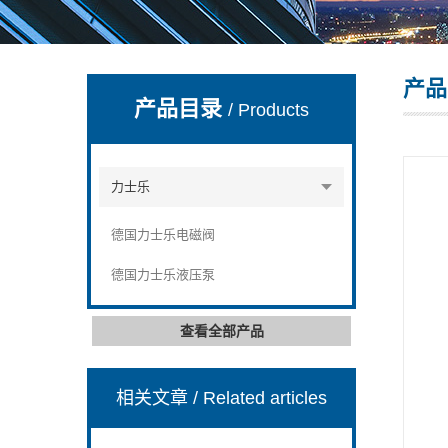
产品
上海康驿实业有限公司
产品目录
/ Products
力士乐
德国力士乐电磁阀
德国力士乐液压泵
查看全部产品
相关文章
/ Related articles