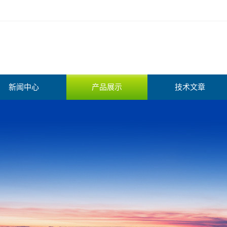
新闻中心
产品展示
技术文章