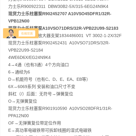
力士乐R900922311 DBW30B2-5X/315-6EG24N9K4
现货力士乐柱塞泵R902452707 A10VSO45DFR1/32R-
VPB12N00
现货力士乐柱塞泵A10VSO71DRS/32R-VPB22U99-S2183
现货销售力士乐放大器支架1834486001 VT 3002-1-2X/32F
现货力士乐柱塞泵R902452431 A10VSO71DRS/32R-
VPB22U99-S2184
4WE6D6X/EG24N9K4
4→4通（也有3通）4个方向油口
6→通经为6
D→机能符号（也有C、D、E、EA、EB等）
6X→6069系列 安装和油口尺寸不变
斜杠（/）后面：无符号→弹簧复位
O→无弹簧复位
现货力士乐柱塞泵R901910590 A10VSO28DFR1/31R-
PPA12N00
OF→无弹簧复位带定位作用
E→高功率电磁铁带可拆卸线圈的湿式电磁铁