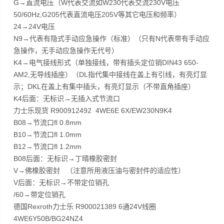
G→直流电压（W代表交流如W230代表交流230V电压
50/60Hz,G205代表直流电压205V等其它电压和频率）
24→24V电压
N9→代表有隐式手动应急操作（标准）（只有N代表带有手动应
急操作，无手动应急操作无代号）
K4→电气接线形式（单独接线，带有插头定位销DIN43 650-
AM2,无导线插座）（DL指代集中接线在盖上有引线，有亮灯显
示；DKL在盖上有集中插头，有亮灯显示（不带直角插座）
K4后面：无标识→无插入式节流口
力士乐现货 R900912492 4WE6E 6X/EW230N9K4
B08→节流口fl 0.8mm
B10→节流口fl 1.0mm
B12→节流口fl 1.2mm
B08后面：无标识→丁晴橡胶密封
V→佛橡胶密封 （注意所用液压油与密封件的适应性）
V后面：无标识→不带定位销孔
/60→带定位销孔
德国Rexroth力士乐 R900021389 6通24V线圈
4WE6Y50B/BG24NZ4