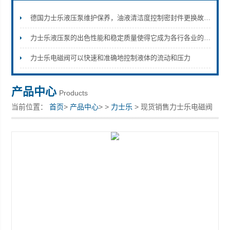
德国力士乐液压泵维护保养，油液清洁度控制密封件更换故障排查方法
力士乐液压泵的出色性能和稳定质量使得它成为各行各业的选择
上海康驿实业有限公司
力士乐电磁阀可以快速和准确地控制液体的流动和压力
产品中心
Products
当前位置：
首页
>
产品中心
> >
力士乐
> 现货销售力士乐电磁阀
插头 R901017022 RZ5L